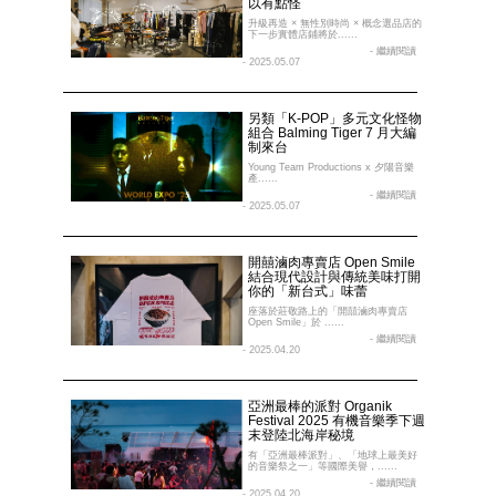
以有點怪
升級再造 × 無性別時尚 × 概念選品店的
下一步實體店鋪將於......
- 繼續閱讀
- 2025.05.07
另類「K-POP」多元文化怪物
組合 Balming Tiger 7 月大編
制來台
Young Team Productions x 夕陽音樂
產......
- 繼續閱讀
- 2025.05.07
開囍滷肉專賣店 Open Smile
結合現代設計與傳統美味打開
你的「新台式」味蕾
座落於莊敬路上的「開囍滷肉專賣店
Open Smile」於 ......
- 繼續閱讀
- 2025.04.20
亞洲最棒的派對 Organik
Festival 2025 有機音樂季下週
末登陸北海岸秘境
有「亞洲最棒派對」、「地球上最美好
的音樂祭之一」等國際美譽，......
- 繼續閱讀
- 2025.04.20