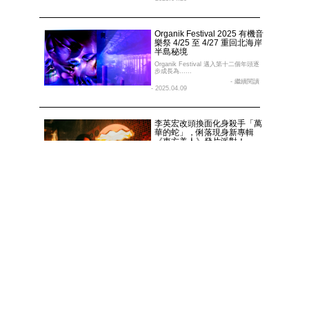
Organik Festival 2025 有機音
樂祭 4/25 至 4/27 重回北海岸
半島秘境
Organik Festival 邁入第十二個年頭逐
步成長為......
- 繼續閱讀
- 2025.04.09
李英宏改頭換面化身殺手「萬
華的蛇」，俐落現身新專輯
《東方美人》發片派對！
從「DJ DIDILONG」、「水哥」，再順
路繞進電影配樂領......
- 繼續閱讀
- 2025.03.20
從日常到街頭，潮流女孩必
收：Vans Super LowPro 兼容
復古與現代革新登場！
作為原創極限運動與創意表達的倡導
者，Vans 今春推出全新 ......
- 繼續閱讀
- 2025.03.20
RIOTGRRRL X 9TS NITE：