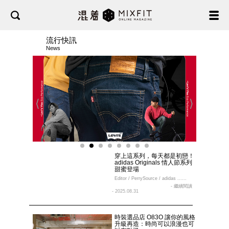
流行快訊
News
⟨
⟩
穿上這系列，每天都是初戀！
adidas Originals 情人節系列
甜蜜登場
Editor / PerrySource / adidas ......
- 繼續閱讀
- 2025.08.31
時裝選品店 O83O 讓你的風格
升級再造：時尚可以浪漫也可