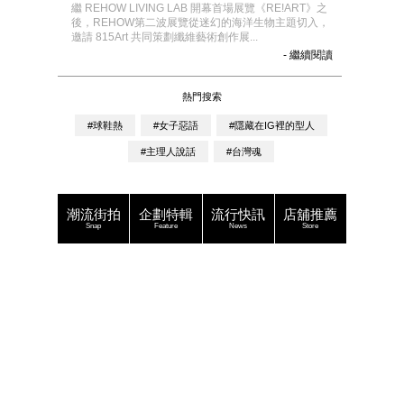
繼 REHOW LIVING LAB 開幕首場展覽《RE!ART》之
後，REHOW第二波展覽從迷幻的海洋生物主題切入，
邀請 815Art 共同策劃纖維藝術創作展...
- 繼續閱讀
熱門搜索
#球鞋熱
#女子惡語
#隱藏在IG裡的型人
#主理人說話
#台灣魂
潮流街拍
企劃特輯
流行快訊
店舖推薦
Snap
Feature
News
Store