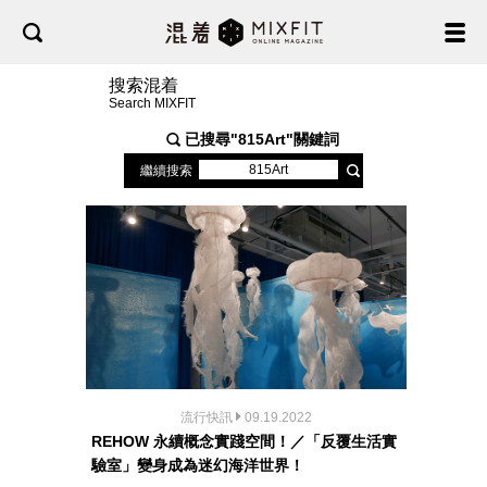
搜索混着
Search MIXFIT
已搜尋"
815Art
"關鍵詞
繼續搜索
流行快訊
09.19.2022
REHOW 永續概念實踐空間！／「反覆生活實
驗室」變身成為迷幻海洋世界！