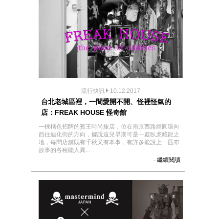
流行快訊
10.12.2017
台北老城區裡，一間愛開不開、怪裡怪氣的
店：FREAK HOUSE 怪奇館
一棟橘色招牌的賓王時尚旅店，位在南京西路經圓環向
西往迪化街的方向，據說這兒早期可是一處臥虎藏龍之
地，每間店舖既有千秋又有本事，有許多能說上一匹布
故事的各種能人異...
- 繼續閱讀