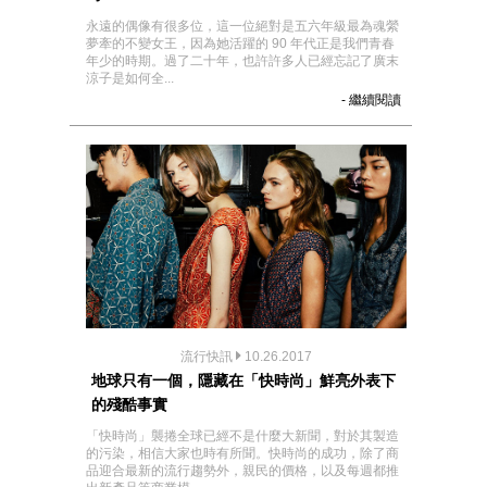
永遠的偶像有很多位，這一位絕對是五六年級最為魂縈
夢牽的不變女王，因為她活躍的 90 年代正是我們青春
年少的時期。過了二十年，也許許多人已經忘記了廣末
涼子是如何全...
- 繼續閱讀
流行快訊
10.26.2017
地球只有一個，隱藏在「快時尚」鮮亮外表下
的殘酷事實
「快時尚」襲捲全球已經不是什麼大新聞，對於其製造
的污染，相信大家也時有所聞。快時尚的成功，除了商
品迎合最新的流行趨勢外，親民的價格，以及每週都推