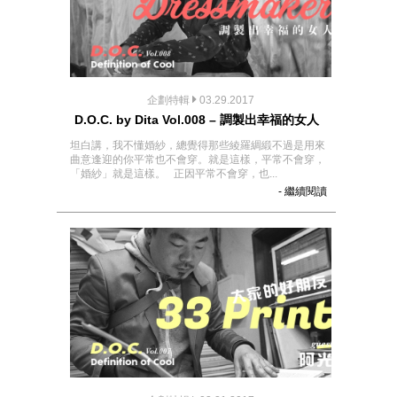
企劃特輯
03.29.2017
D.O.C. by Dita Vol.008 – 調製出幸福的女人
坦白講，我不懂婚紗，總覺得那些綾羅綢緞不過是用來
曲意逢迎的你平常也不會穿。就是這樣，平常不會穿，
「婚紗」就是這樣。 正因平常不會穿，也...
- 繼續閱讀