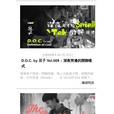
企劃特輯
04.05.2017
D.O.C. by 豆子 Vol.009 – 深夜旁邊的閒聊模
式
那條巷子裡有一間咖啡廳，晚上九點後才開，就開四個
鐘，它叫旁邊（Beside）。 在 Vol.008 Dita 推薦了...
- 繼續閱讀