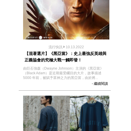
流行快訊
10.13.2022
【混著選片】《黑亞當》：史上最強反英雄與
正義協會的究極大戰一觸即發！
由巨石強森（Dwayne Johnson）主演的《黑亞當》
（Black Adam）是近期最受矚目的大片，故事描述
5000 年前，被賦予眾神之力的黑亞當，由於將...
- 繼續閱讀