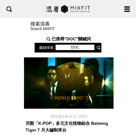
搜索混着
Search MIXFIT
已搜尋"
DOC
"關鍵詞
繼續搜索
流行快訊
05.07.2025
另類「K-POP」多元文化怪物組合 Balming
Tiger 7 月大編制來台