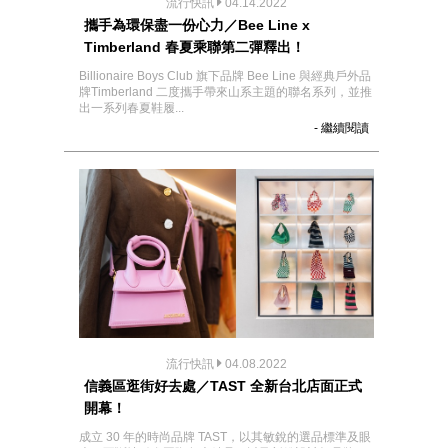
流行快訊
04.14.2022
攜手為環保盡一份心力／Bee Line x
Timberland 春夏乘聯第二彈釋出！
Billionaire Boys Club 旗下品牌 Bee Line 與經典戶外品
牌Timberland 二度攜手帶來山系主題的聯名系列，並推
出一系列春夏鞋履...
- 繼續閱讀
流行快訊
04.08.2022
信義區逛街好去處／TAST 全新台北店面正式
開幕！
成立 30 年的時尚品牌 TAST，以其敏銳的選品標準及眼