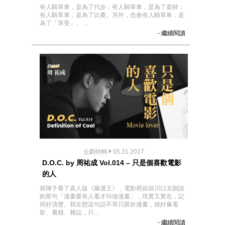
有人騎單車，是為了代步；有人騎單車，是為了耍帥；
有人騎單車，是為了比賽。另外，也會有人騎單車，是
為了「享受」。 ...
- 繼續閱讀
企劃特輯
05.31.2017
D.O.C. by 周祐成 Vol.014 – 只是個喜歡電影
的人
前陣子看了真人版《爆漫王》，電影裡叔叔川口太朗說
的那句「漫畫要有人看才叫做漫畫」，現實又實在，記
得好清楚。我在想這句話不單只限於漫畫，就好像電
影、書籍、雜誌，只...
- 繼續閱讀