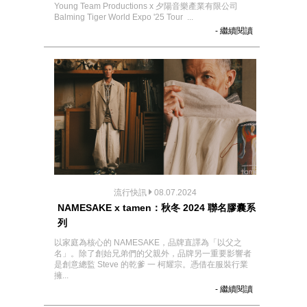
Young Team Productions x 夕陽音樂產業有限公司
Balming Tiger World Expo '25 Tour ...
- 繼續閱讀
流行快訊
08.07.2024
NAMESAKE x tamen：秋冬 2024 聯名膠囊系
列
以家庭為核心的 NAMESAKE，品牌直譯為「以父之
名」。除了創始兄弟們的父親外，品牌另一重要影響者
是創意總監 Steve 的乾爹 一 柯耀宗。憑借在服裝行業
擁...
- 繼續閱讀