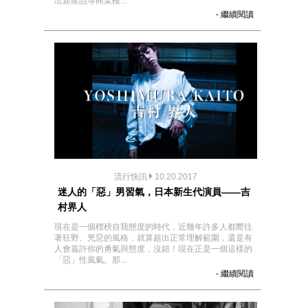
出新產品等商業模...
- 繼續閱讀
流行快訊
10.20.2017
迷人的「惡」男習氣，日本新生代演員——吉
村界人
現在是一個標榜自我態度的時代，近幾年許多人都嚮往
著狂野、兇惡的風格，就算超出正常理解範圍，還是有
人會嘉許你的勇氣與態度，沒錯！現在正是一個這樣的
「惡」性風氣。那...
- 繼續閱讀