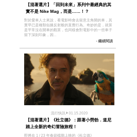
【混著選片】「回到未來」系列中最經典的其
實不是 Nike Mag，而是……！？
對於愛車人士來說，看電影時會去留意主角開的車，其
實早已是種類似膝反射般的直覺行為。奇妙的是，就算
是平常沒在開車的觀眾，也同樣會對電影中的一些車子
留下深刻印象，因...
- 繼續閱讀
流行快訊
01.15.2020
【混著選片】《杜立德》：跟著小勞勃．道尼
踏上全新的奇幻冒險旅程！
即將在 1 / 23 年春節檔期上映的《杜立德》