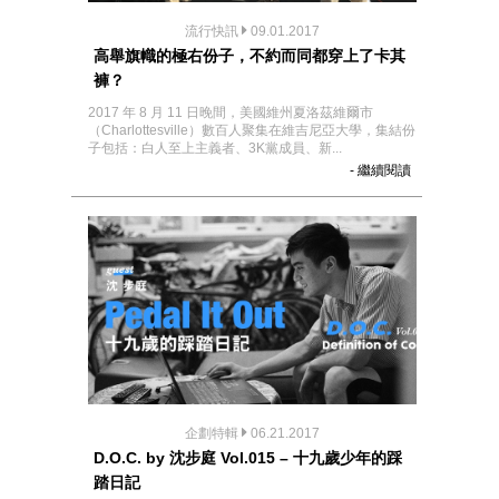
流行快訊
09.01.2017
高舉旗幟的極右份子，不約而同都穿上了卡其
褲？
2017 年 8 月 11 日晚間，美國維州夏洛茲維爾市
（Charlottesville）數百人聚集在維吉尼亞大學，集結份
子包括：白人至上主義者、3K黨成員、新...
- 繼續閱讀
企劃特輯
06.21.2017
D.O.C. by 沈步庭 Vol.015 – 十九歲少年的踩
踏日記