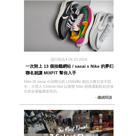
流行快訊
09.10.2019
一次附上 13 個抽籤網站 / sacai x Nike 的夢幻
聯名就讓 MIXFIT 幫你入手
Nike 與 sacai 今回釋出的 LDWaffle 相信大夥兒並不陌
生，主理人 Chitose Abe 以兩雙 Nike 經典運動鞋款拼湊
出的全新輪廓若你仍...
- 繼續閱讀