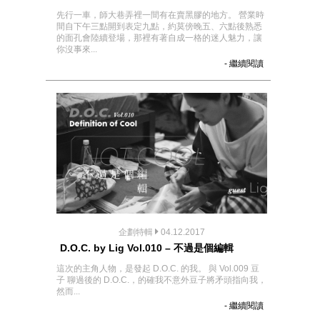
先行一車，師大巷弄裡一間有在賣黑膠的地方。 營業時
間自下午三點開到表定九點，約莫傍晚五、六點後熟悉
的面孔會陸續登場，那裡有著自成一格的迷人魅力，讓
你沒事來...
- 繼續閱讀
企劃特輯
04.12.2017
D.O.C. by Lig Vol.010 – 不過是個編輯
這次的主角人物，是發起 D.O.C. 的我。 與 Vol.009 豆
子 聊過後的 D.O.C.，的確我不意外豆子將矛頭指向我，
然而...
- 繼續閱讀