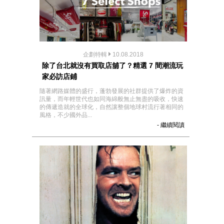
企劃特輯
10.08.2018
除了台北就沒有買取店舖了？精選 7 間潮流玩
家必訪店鋪
隨著網路媒體的盛行，蓬勃發展的社群提供了爆炸的資
訊量，而年輕世代也如同海綿般無止無盡的吸收，快速
的傳遞造就的全球化，自然讓整個地球村流行著相同的
風格，不少國外品...
- 繼續閱讀