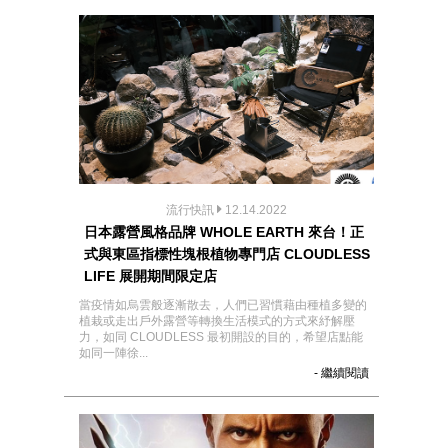
流行快訊
12.14.2022
日本露營風格品牌 WHOLE EARTH 來台！正
式與東區指標性塊根植物專門店 CLOUDLESS
LIFE 展開期間限定店
當疫情如烏雲般逐漸散去，人們已習慣藉由種植多變的
植栽或走出戶外露營等轉換生活模式的方式來紓解壓
力，如同 CLOUDLESS 最初開設的目的，希望店點能
如同一陣徐...
- 繼續閱讀