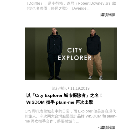
（Dolittle），是小勞勃．道尼（Robert Downey Jr）繼
《復仇者聯盟：終局之戰》（Avenge...
- 繼續閱讀
流行快訊
11.19.2019
以「City Explorer 城市探險者」之名！
WISDOM 攜手 plain-me 再次出擊
City 即代表著城市中的日常，而 Explorer 便是形容現代
的旅人。今次兩大台灣服裝設計品牌 WISDOM 和 plain-
me 再次攜手合作，將要替城市...
- 繼續閱讀