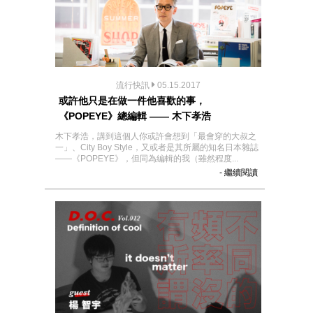
流行快訊
05.15.2017
或許他只是在做一件他喜歡的事，
《POPEYE》總編輯 —— 木下孝浩
木下孝浩，講到這個人你或許會想到「最會穿的大叔之
一」、City Boy Style，又或者是其所屬的知名日本雜誌
——《POPEYE》，但同為編輯的我（雖然程度...
- 繼續閱讀