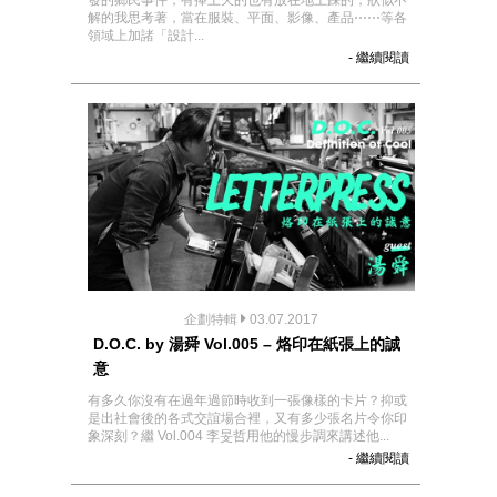
發的鄉民事件，有捧上天的也有放在地上踩的，狀似不
解的我思考著，當在服裝、平面、影像、產品⋯⋯等各
領域上加諸「設計...
- 繼續閱讀
企劃特輯
03.07.2017
D.O.C. by 湯舜 Vol.005 – 烙印在紙張上的誠
意
有多久你沒有在過年過節時收到一張像樣的卡片？抑或
是出社會後的各式交誼場合裡，又有多少張名片令你印
象深刻？繼 Vol.004 李旻哲用他的慢步調來講述他...
- 繼續閱讀