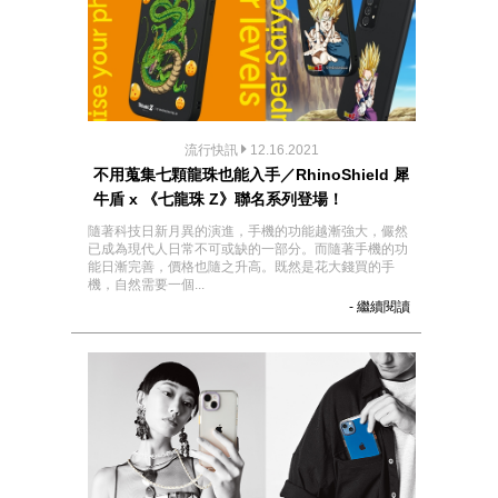
流行快訊
12.16.2021
不用蒐集七顆龍珠也能入手／RhinoShield 犀
牛盾 x 《七龍珠 Z》聯名系列登場！
隨著科技日新月異的演進，手機的功能越漸強大，儼然
已成為現代人日常不可或缺的一部分。而隨著手機的功
能日漸完善，價格也隨之升高。既然是花大錢買的手
機，自然需要一個...
- 繼續閱讀