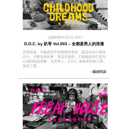
企劃特輯
02.21.2017
D.O.C. by 趴哥 Vol.003 – 全都是男人的浪漫
所謂浪漫，乍聽是些不切實際的遐想，卻是你內心憧憬
許久、不斷追求的事，而這些遐想，又都能讓你打從內
心感到熱血沸騰，尤其男人。D.O.C. 連載來到第三期，
我在三重...
- 繼續閱讀