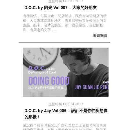
企劃特輯
03.21.2017
D.O.C. by 阿光 Vol.007 – 大家的好朋友
有種習慣，每當走進一間店舖後，我會走向這間店的櫃
檯、入口處或是其他地方，看看那些放置於檯面上的文
宣品、酷卡、名片及貼紙。第一眼是視覺，喜歡的版
面、有興趣的文字，...
- 繼續閱讀
企劃特輯
03.14.2017
D.O.C. by Jay Vol.006 – 設計不是你們所想像
的那樣！
還記得早前台灣服裝設計師江奕勳走上倫敦伸展台所爆