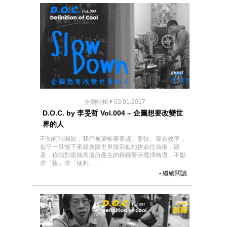
企劃特輯
03.01.2017
D.O.C. by 李旻哲 Vol.004 – 企圖想要改變世
界的人
不知何時開始，我們被灌輸著要趕、要快、要有效率，
似乎一旦慢下來就會跟世界脫節似地拼命往前衝，跟
著，你我對眼前周遭所產生的種種警示選擇略過，不斷
求「快」求「便利」...
- 繼續閱讀