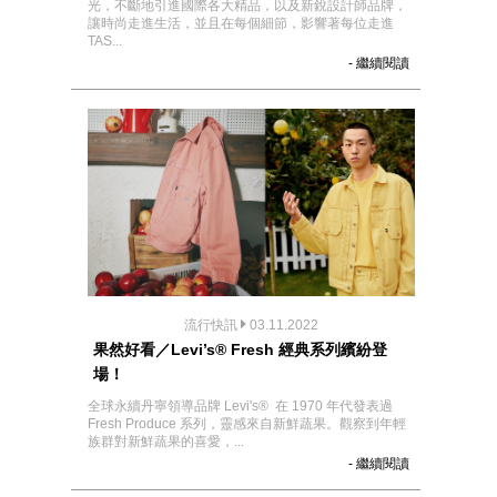
光，不斷地引進國際各大精品，以及新銳設計師品牌，
讓時尚走進生活，並且在每個細節，影響著每位走進
TAS...
- 繼續閱讀
流行快訊
03.11.2022
果然好看／Levi’s® Fresh 經典系列繽紛登
場！
全球永續丹寧領導品牌 Levi's® 在 1970 年代發表過
Fresh Produce 系列，靈感來自新鮮蔬果。觀察到年輕
族群對新鮮蔬果的喜愛，...
- 繼續閱讀