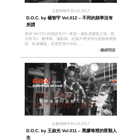
企劃特輯
05.02.2017
D.O.C. by 楊智宇 Vol.012 – 不同的頻率沒有
所謂
曾經 Vol.010 的我說先行一車是一處臥虎藏龍之地，那
兒有 DJ、數學家、攝影師、紀錄片導演等任誰聽來都會
說「臥虎藏龍」的漂亮身分存在。...
- 繼續閱讀
企劃特輯
04.18.2017
D.O.C. by 王啟光 Vol.011 – 黑膠堆裡的匪類人
生