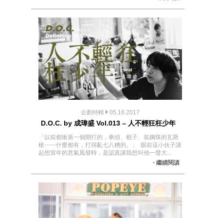
企劃特輯
05.16.2017
D.O.C. by 成瑋盛 Vol.013 – 人不輕狂枉少年
「以前都衝第一個開打的，拳頭、棍子、裝鋼珠的瓦斯
槍⋯⋯什麼都有，打得亂七八糟的。」 眼前這小伙子講
起想當年的意氣風發時，是認真讓我想叫他一聲大...
- 繼續閱讀