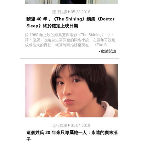
流行快訊
05.28.2018
睽違 40 年，《The Shining》續集《Doctor
Sleep》終於確定上映日期
於 1980 年上映的經典驚悚電影《The Shining》（中
譯：鬼店）改編自史蒂芬金的同名小說，在當年可說造
成相當大的轟動，就算時間推移至現在，《The S...
- 繼續閱讀
流行快訊
01.04.2018
這個姓氏 20 年來只專屬她一人：永遠的廣末涼
子