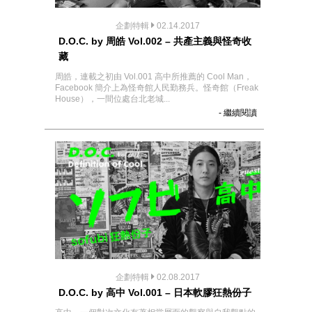
企劃特輯
02.14.2017
D.O.C. by 周皓 Vol.002 – 共產主義與怪奇收
藏
周皓，連載之初由 Vol.001 高中所推薦的 Cool Man，
Facebook 簡介上為怪奇館人民勤務兵。怪奇館（Freak
House），一間位處台北老城...
- 繼續閱讀
企劃特輯
02.08.2017
D.O.C. by 高中 Vol.001 – 日本軟膠狂熱份子