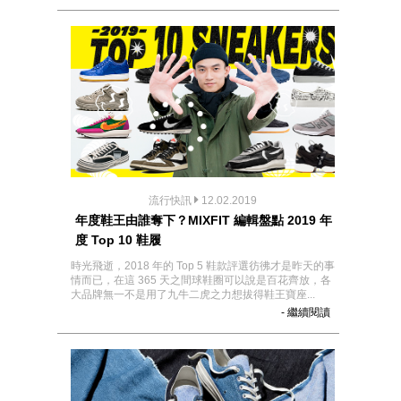
流行快訊
12.02.2019
年度鞋王由誰奪下？MIXFIT 編輯盤點 2019 年
度 Top 10 鞋履
時光飛逝，2018 年的 Top 5 鞋款評選彷彿才是昨天的事
情而已，在這 365 天之間球鞋圈可以說是百花齊放，各
大品牌無一不是用了九牛二虎之力想拔得鞋王寶座...
- 繼續閱讀