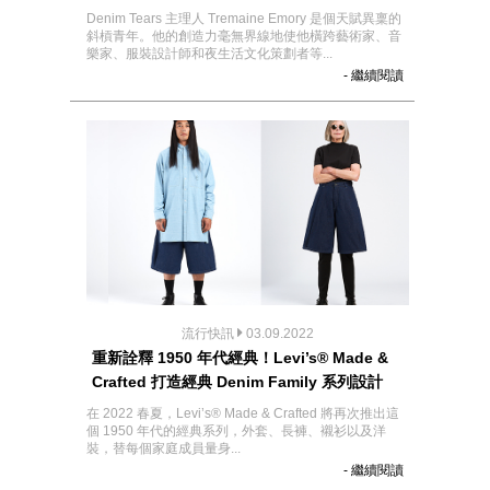
Denim Tears 主理人 Tremaine Emory 是個天賦異稟的
斜槓青年。他的創造力毫無界線地使他橫跨藝術家、音
樂家、服裝設計師和夜生活文化策劃者等...
- 繼續閱讀
流行快訊
03.09.2022
重新詮釋 1950 年代經典！Levi’s® Made &
Crafted 打造經典 Denim Family 系列設計
在 2022 春夏，Levi’s® Made & Crafted 將再次推出這
個 1950 年代的經典系列，外套、長褲、襯衫以及洋
裝，替每個家庭成員量身...
- 繼續閱讀