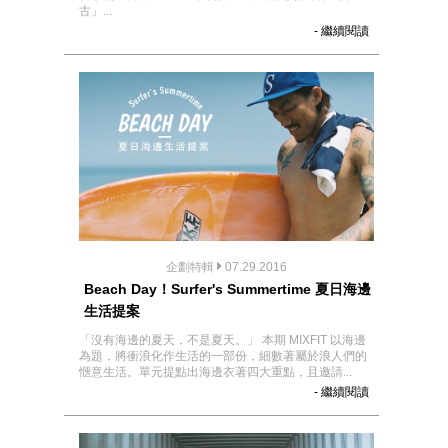
古」...
- 繼續閱讀
企劃特輯
07.29.2016
Beach Day！Surfer's Summertime 夏日海邊
生活提案
「沒有海邊的夏天，不是夏天。」 本期 MIXFIT 以海邊
為題，將衝浪化作生活的一部份，細數著屬於浪人們的
愜意生活。單元提點出海邊衣著四大重點，且邀請...
- 繼續閱讀