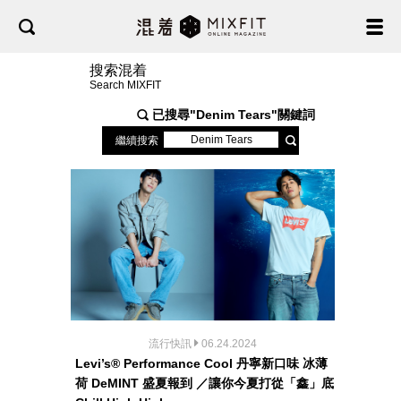
搜索混着
Search MIXFIT
已搜尋"
Denim Tears
"關鍵詞
繼續搜索
流行快訊
06.24.2024
Levi’s® Performance Cool 丹寧新口味 冰薄
荷 DeMINT 盛夏報到 ／讓你今夏打從「鑫」底