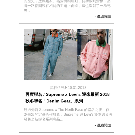
的歷史，塗鴉起家、熱愛街頭運動，從衝浪到滑板，品
牌一路都圍繞在相關的主題上創造，這也造就了一群死
忠...
- 繼續閱讀
流行快訊
10.31.2018
再度聯名 / Supreme x Levi's 迎來最新 2018
秋冬聯名「Denim Gear」系列
經過先前 Supreme x The North Face 的聯名之後，作
為每次的定番合作對象，Supreme 與 Levi's 於本週又將
發售全新聯名系列商品...
- 繼續閱讀