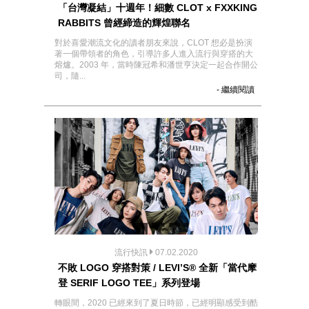
「台灣凝結」十週年！細數 CLOT x FXXKING
RABBITS 曾經締造的輝煌聯名
對於喜愛潮流文化的讀者朋友來說，CLOT 想必是扮演
著一個帶領者的角色，引導許多人進入流行與穿搭的大
熔爐。2003 年，當時陳冠希和潘世亨決定一起合作開公
司，隨...
- 繼續閱讀
流行快訊
07.02.2020
不敗 LOGO 穿搭對策 / LEVI’S® 全新「當代摩
登 SERIF LOGO TEE」系列登場
轉眼間，2020 已經來到了夏日時節，已經明顯感受到酷