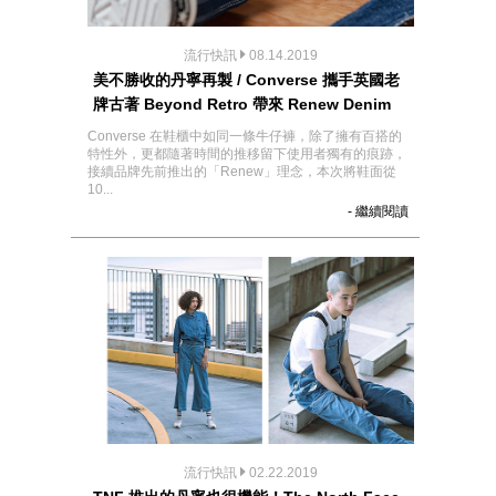
流行快訊
08.14.2019
美不勝收的丹寧再製 / Converse 攜手英國老
牌古著 Beyond Retro 帶來 Renew Denim
Converse 在鞋櫃中如同一條牛仔褲，除了擁有百搭的
特性外，更都隨著時間的推移留下使用者獨有的痕跡，
接續品牌先前推出的「Renew」理念，本次將鞋面從
10...
- 繼續閱讀
流行快訊
02.22.2019