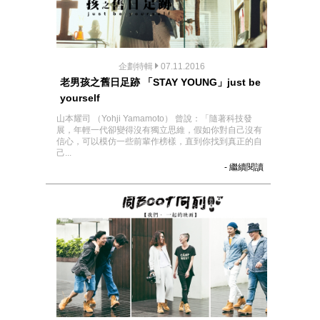
企劃特輯
07.11.2016
老男孩之舊日足跡 「STAY YOUNG」just be
yourself
山本耀司 （Yohji Yamamoto） 曾說：「隨著科技發
展，年輕一代卻變得沒有獨立思維，假如你對自己沒有
信心，可以模仿一些前輩作榜樣，直到你找到真正的自
己...
- 繼續閱讀