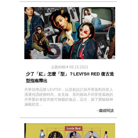
企劃特輯
09.15.2021
少了「紅」怎麼「型」？LEVI'S® RED 復古造
型指南釋出
丹寧領導品牌 LEVI'S®，以原創設計與丹寧面料與世人
溝通何謂經典時尚。各支線、系列都為不同穿搭風格的
丹寧愛好者提供無可挑惕的逸品，這次，旗下實驗精神
滿載的支...
- 繼續閱讀