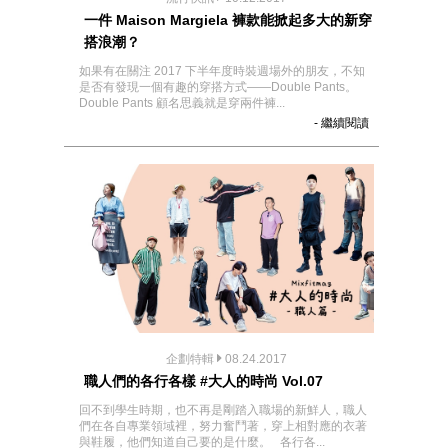
一件 Maison Margiela 褲款能掀起多大的新穿
搭浪潮？
如果有在關注 2017 下半年度時裝週場外的朋友，不知
是否有發現一個有趣的穿搭方式——Double Pants。
Double Pants 顧名思義就是穿兩件褲...
- 繼續閱讀
企劃特輯
08.24.2017
職人們的各行各樣 #大人的時尚 Vol.07
回不到學生時期，也不再是剛踏入職場的新鮮人，職人
們在各自專業領域裡，努力奮鬥著，穿上相對應的衣著
與鞋履，他們知道自己要的是什麼。 各行各...