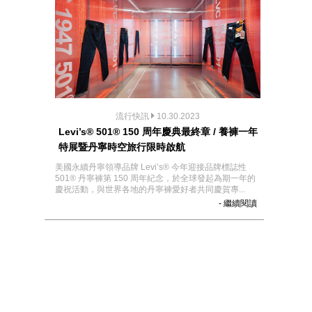
流行快訊
10.30.2023
Levi’s® 501® 150 周年慶典最終章 / 養褲一年
特展暨丹寧時空旅行限時啟航
美國永續丹寧領導品牌 Levi’s® 今年迎接品牌標誌性
501® 丹寧褲第 150 周年紀念，於全球發起為期一年的
慶祝活動，與世界各地的丹寧褲愛好者共同慶賀專...
- 繼續閱讀