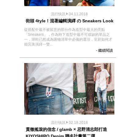
流行快訊
04.11.2018
街頭 4tyle！混著編輯演繹 の Sneakers Look
從搭配中最不被留意的部分作為造型中最大的亮點
「Sneakers」，作為時下造型中最不可或缺的單品之
一，球鞋已然成為購物清單中必備的選項，至於如何才
能完美演繹一雙...
- 繼續閱讀
流行快訊
02.18.2018
貫徹搖滾的信念 / glamb × 忌野清志郎打造
KIYOSHIRO Denim 聯名計畫第二彈