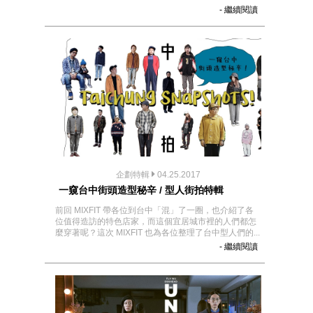
- 繼續閱讀
企劃特輯
04.25.2017
一窺台中街頭造型秘辛 / 型人街拍特輯
前回 MIXFIT 帶各位到台中「混」了一圈，也介紹了各
位值得造訪的特色店家，而這個宜居城市裡的人們都怎
麼穿著呢？這次 MIXFIT 也為各位整理了台中型人們的...
- 繼續閱讀