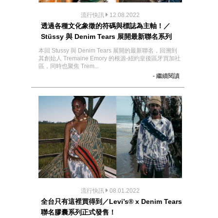
流行快訊
12.08.2022
透過各種文化象徵的符碼與標誌為主軸！／
Stüssy 與 Denim Tears 展開最新聯名系列
本回 Stussy 與 Denim Tears 展開的最新聯名，回溯到
其創始人 Tremaine Emory 的根源-紐約皇後區牙買加社
區，同時也聚焦 Trem...
- 繼續閱讀
流行快訊
08.01.2022
全台只有這裡買得到／Levi’s® x Denim Tears
聯名膠囊系列正式發售！