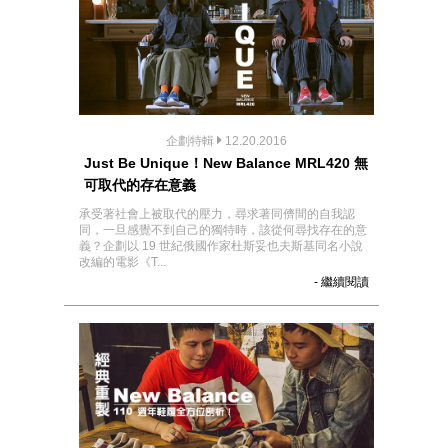
企劃特輯
12.20.2016
Just Be Unique！New Balance MRL420 無
可取代的存在意義
承受著社會上被取代的壓力，尋求著同儕間的自我認
同，一旦感覺不到自己的獨特時，該從何尋找存在的意
義？企劃以 19 世紀俄國作家杜斯妥也夫斯基同名小說
改編的電影《T...
- 繼續閱讀