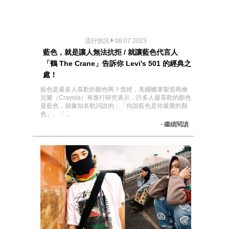
流行快訊
08.07.2023
藍色，就是讓人無法抗拒 / 就讓藍色代言人
「鶴 The Crane」告訴你 Levi's 501 的經典之
處！
藍色是最多人喜歡的顏色嗎？曾經，美國蠟筆製造商繪
兒樂（Crayola）有進行研究表示，許多人最喜歡的顏色
是藍色，就像知名歌詞說的：「你說藍色是你最愛的顏
色」、「...
- 繼續閱讀