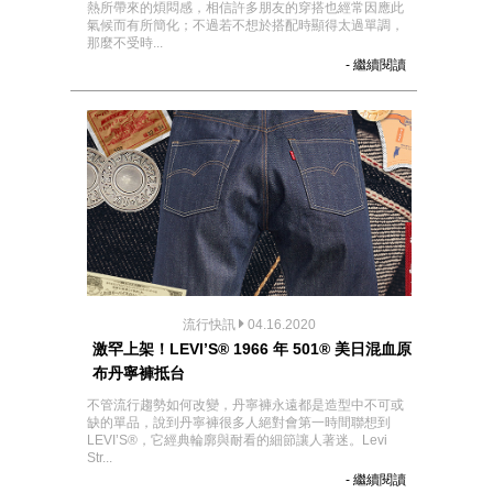
熱所帶來的煩悶感，相信許多朋友的穿搭也經常因應此
氣候而有所簡化；不過若不想於搭配時顯得太過單調，
那麼不受時...
- 繼續閱讀
流行快訊
04.16.2020
激罕上架！LEVI’S® 1966 年 501® 美日混血原
布丹寧褲抵台
不管流行趨勢如何改變，丹寧褲永遠都是造型中不可或
缺的單品，說到丹寧褲很多人絕對會第一時間聯想到
LEVI’S®，它經典輪廓與耐看的細節讓人著迷。Levi
Str...
- 繼續閱讀