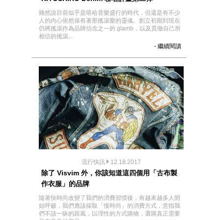
雖然說目前似乎是嘻哈音樂盛行的時代，但還是有不少
人的內心依然保有著那搖滾樂的靈魂。創立初期到現在
仍將搖滾作為品牌信念之一的 glamb，以及貫徹自己所
相信的搖滾...
- 繼續閱讀
流行快訊
12.18.2017
除了 Visvim 外，你該知道這四個用「古布製
作衣服」的品牌
隨著快時尚改變了我們的消費習慣後，有越來越多人開
始呼籲，我們應該採取「慢時尚」的消費方式，意指我
們不該一昧的跟風，以理性的方式購物，選購真正需要