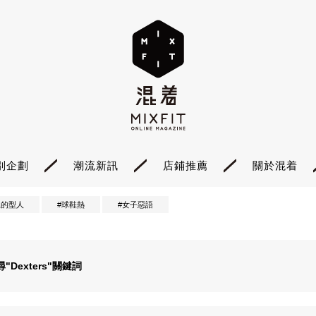
別企劃
潮流新訊
店鋪推薦
關於混着
裡的型人
#球鞋熱
#女子惡語
尋"
Dexters
"關鍵詞