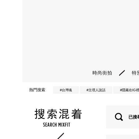
時尚街拍
特
熱門搜索
#台灣魂
#主理人說話
#隱藏在IG
已搜