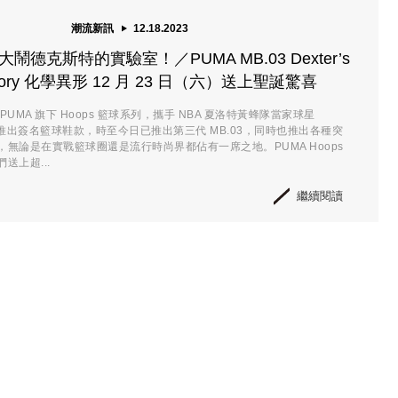
潮流新訊
12.18.2023
all 大鬧德克斯特的實驗室！／PUMA MB.03 Dexter’s
atory 化學異形 12 月 23 日（六）送上聖誕驚喜
UMA 旗下 Hoops 籃球系列，攜手 NBA 夏洛特黃蜂隊當家球星
l 共同推出簽名籃球鞋款，時至今日已推出第三代 MB.03，同時也推出各種突
無論是在實戰籃球圈還是流行時尚界都佔有一席之地。PUMA Hoops
送上超...
繼續閱讀