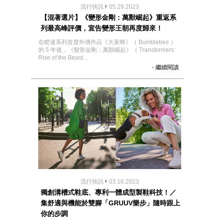
流行快訊
05.29.2023
【混著選片】《變形金剛：萬獸崛起》重返系
列最高峰評價，宣告變形王朝再度歸來！
在睽違系列首度外傳作品《大黃蜂》（ Bumblebee ）
的 5 年後，《變形金剛：萬獸崛起》（ Transformers:
Rise of the Beast...
- 繼續閱讀
流行快訊
03.16.2023
獨創溝槽式鞋底、專利一體成型製鞋科技！／
集舒適與機能於雙腳「GRUUV樂步」隨時跟上
你的步調