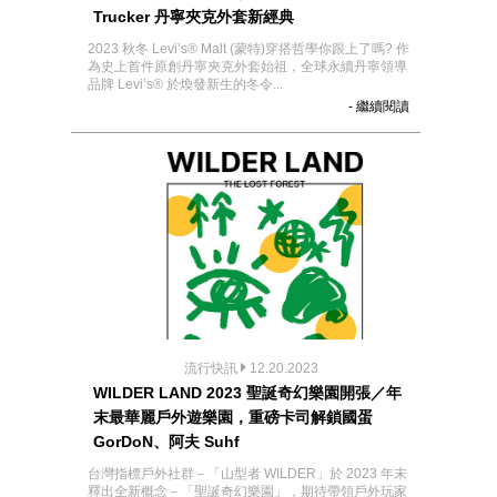
Trucker 丹寧夾克外套新經典
2023 秋冬 Levi’s® Malt (蒙特)穿搭哲學你跟上了嗎? 作
為史上首件原創丹寧夾克外套始祖，全球永續丹寧領導
品牌 Levi’s® 於煥發新生的冬令...
- 繼續閱讀
流行快訊
12.20.2023
WILDER LAND 2023 聖誕奇幻樂園開張／年
末最華麗戶外遊樂園，重磅卡司解鎖國蛋
GorDoN、阿夫 Suhf
台灣指標戶外社群－「山型者 WILDER」於 2023 年末
釋出全新概念－「聖誕奇幻樂園」，期待帶領戶外玩家