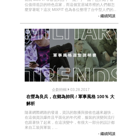
位值得造訪的特色店家，而這個宜居城市裡的人們都怎
麼穿著呢？這次 MIXFIT 也為各位整理了台中型人們的...
- 繼續閱讀
企劃特輯
03.28.2017
在營為良兵，在鄉為帥民 / 軍事風格 100％ 大
解析
隨著網際網路的發達，資訊的散播與接收也越來越快，
在這個資訊爆炸且平面化的年代裡，服裝的演變與流行
也跟著快了起來，在這演變中，有很大一部分的設計都
來自工裝與軍裝，...
- 繼續閱讀