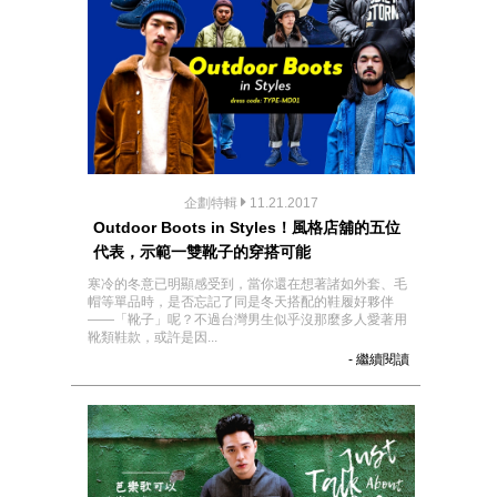
企劃特輯
11.21.2017
Outdoor Boots in Styles！風格店舖的五位
代表，示範一雙靴子的穿搭可能
寒冷的冬意已明顯感受到，當你還在想著諸如外套、毛
帽等單品時，是否忘記了同是冬天搭配的鞋履好夥伴
——「靴子」呢？不過台灣男生似乎沒那麼多人愛著用
靴類鞋款，或許是因...
- 繼續閱讀