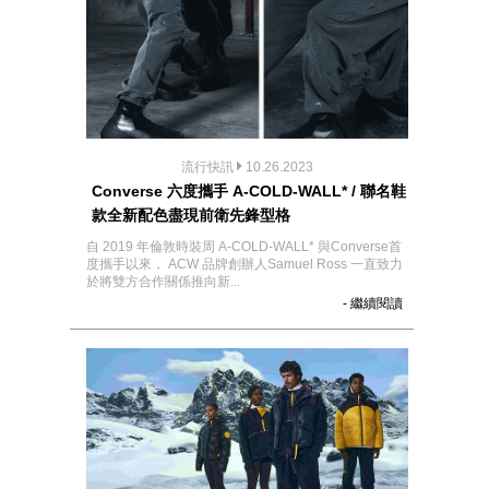
流行快訊
10.26.2023
Converse 六度攜手 A-COLD-WALL* / 聯名鞋
款全新配色盡現前衛先鋒型格
自 2019 年倫敦時裝周 A-COLD-WALL* 與Converse首
度攜手以來， ACW 品牌創辦人Samuel Ross 一直致力
於將雙方合作關係推向新...
- 繼續閱讀