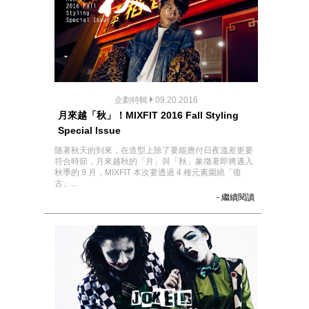
企劃特輯
09.20.2016
月來越「秋」！MIXFIT 2016 Fall Styling
Special Issue
隨著秋天的到來，在造型上除了要能應付日夜溫差更要
符合時節，月來越秋的「月」與「秋」象徵著即將邁入
秋季的 9 月，MIXFIT 本次要透過 4 種元素圍繞「復
古」...
- 繼續閱讀