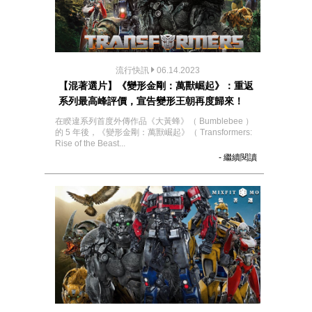
流行快訊
06.14.2023
【混著選片】《變形金剛：萬獸崛起》：重返
系列最高峰評價，宣告變形王朝再度歸來！
在睽違系列首度外傳作品《大黃蜂》（ Bumblebee ）
的 5 年後，《變形金剛：萬獸崛起》（ Transformers:
Rise of the Beast...
- 繼續閱讀