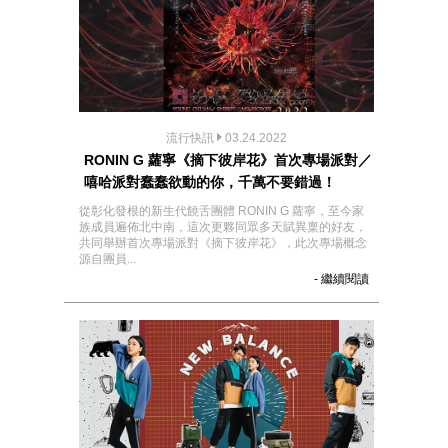
流行快訊
03.24.2022
RONIN G 蘿寧《摘下彼岸花》首次專場派對／
嘻哈派對蠢蠢欲動的你，千萬不要錯過！
從彰化發根的新生代饒舌團體 RONIN G 蘿寧，至今家
族成員遍佈北中南，這次更夥同眾多天賦異稟的好友，
共同舉辦首次專場派對《摘下彼岸花》，此次專場概念
源自團員...
- 繼續閱讀