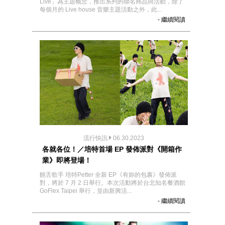
Live」為主題概念，推出系列的聯名商品與活動，除了
每個月的 Live house 音樂主題活動之外，此...
- 繼續閱讀
流行快訊
06.30.2023
各就各位！／培特首場 EP 發佈派對《開箱作
業》即將登場！
饒舌歌手 培特Petter 全新 EP《有妳的包裹》發佈派
對，將於 7 月 2 日舉行。本次活動將於台北知名餐酒館
GoFlex Taipei 舉行，並由新興活...
- 繼續閱讀