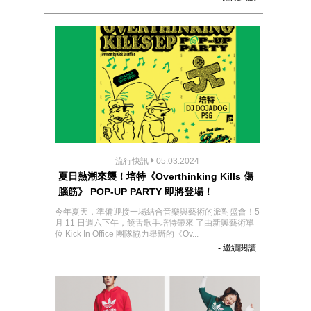
流行快訊
05.03.2024
夏日熱潮來襲！培特《Overthinking Kills 傷
腦筋》 POP-UP PARTY 即將登場！
今年夏天，準備迎接一場結合音樂與藝術的派對盛會！5
月 11 日週六下午，饒舌歌手培特帶來 了由新興藝術單
位 Kick In Office 團隊協力舉辦的《Ov...
- 繼續閱讀