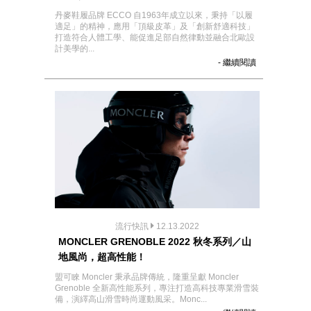
丹麥鞋履品牌 ECCO 自1963年成立以來，秉持「以履
適足」的精神，應用「頂級皮革」及「創新舒適科技」
打造符合人體工學、能促進足部自然律動並融合北歐設
計美學的...
- 繼續閱讀
流行快訊
12.13.2022
MONCLER GRENOBLE 2022 秋冬系列／山
地風尚，超高性能！
盟可睞 Moncler 秉承品牌傳統，隆重呈獻 Moncler
Grenoble 全新高性能系列，專注打造高科技專業滑雪裝
備，演繹高山滑雪時尚運動風采。Monc...