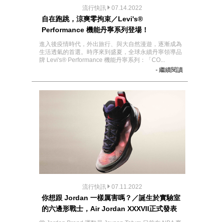
流行快訊
07.14.2022
自在跑跳，涼爽零拘束／Levi's®
Performance 機能丹寧系列登場！
進入後疫情時代，外出旅行、與大自然漫遊，逐漸成為
生活透氣的首選。時序來到盛夏，全球永續丹寧領導品
牌 Levi's® Performance 機能丹寧系列：「CO...
- 繼續閱讀
流行快訊
07.11.2022
你想跟 Jordan 一樣厲害嗎？／誕生於實驗室
的六邊形戰士，Air Jordan XXXVII正式發表