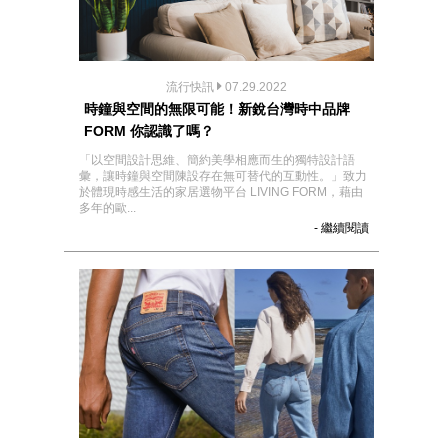
流行快訊
07.29.2022
時鐘與空間的無限可能！新銳台灣時中品牌
FORM 你認識了嗎？
「以空間設計思維、簡約美學相應而生的獨特設計語
彙，讓時鐘與空間陳設存在無可替代的互動性。」致力
於體現時感生活的家居選物平台 LIVING FORM，藉由
多年的歐...
- 繼續閱讀