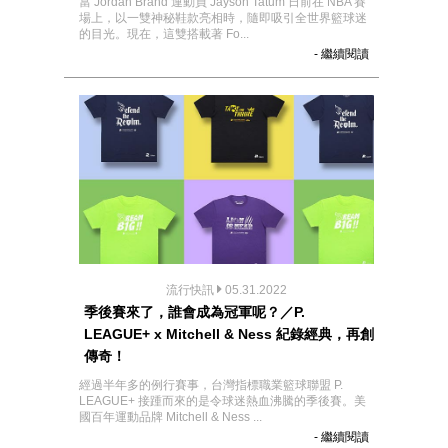
當 Jordan Brand 運動員 Jayson Tatum 日前在 NBA 賽
場上，以一雙神秘鞋款亮相時，隨即吸引全世界籃球迷
的目光。現在，這雙搭載著 Fo...
- 繼續閱讀
流行快訊
05.31.2022
季後賽來了，誰會成為冠軍呢？／P.
LEAGUE+ x Mitchell & Ness 紀錄經典，再創
傳奇！
經過半年多的例行賽事，台灣指標職業籃球聯盟 P.
LEAGUE+ 接踵而來的是令球迷熱血沸騰的季後賽。美
國百年運動品牌 Mitchell & Ness ...
- 繼續閱讀