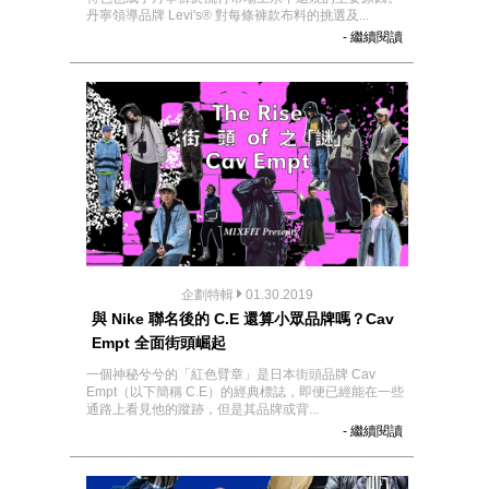
丹寧領導品牌 Levi's® 對每條褲款布料的挑選及...
- 繼續閱讀
企劃特輯
01.30.2019
與 Nike 聯名後的 C.E 還算小眾品牌嗎？Cav
Empt 全面街頭崛起
一個神秘兮兮的「紅色臂章」是日本街頭品牌 Cav
Empt（以下簡稱 C.E）的經典標誌，即便已經能在一些
通路上看見他的蹤跡，但是其品牌或背...
- 繼續閱讀