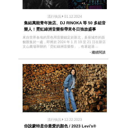
流行快訊
01.12.2024
集結萬能青年旅店、DJ RINOKA 等 50 多組音
樂人！霓虹綠洲音樂祭帶來冬日弛放盛事
來自世界各地的景色用音樂錨定於新北，多座城市的面
貌匯集於一處，即將於 2024 年 1 月 19 至 21 日在新店
文山農場舉辦的「霓虹綠洲音樂祭」，有著超過 ...
- 繼續閱讀
流行快訊
12.22.2023
你說蒙特是你最愛的顏色 / 2023 Levi’s®