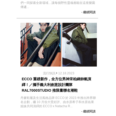
們一同探索全新場域，讓每個野性靈魂都能在這座樂園
傳遞...
- 繼續閱讀
流行快訊
12.18.2023
ECCO 重磅新作，全方位男神宋柏緯帥氣演
繹！／攜手義大利創意設計團隊
RAL7000STUDIO 推限量聯名潮鞋
丹麥鞋履及生活風格品牌 ECCO 於 2023 年推出跨界聯
名企劃，繼 10 月份大受好評、由水原希子和水原佑果
姐妹共同演繹的 ECCO x Natacha R...
- 繼續閱讀