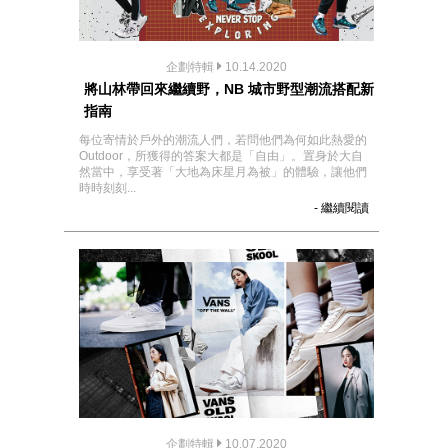
企劃特輯
10.14.2020
將山林帶回來繼續野，NB 城市野型潮流搭配新
指南
每位寄情於戶外的潮流人們，若問他們為何如此熱愛的
Outdoor，所獲得的答案大都是「自由」。置身於大自
然當中，享受著「大地為床星月為被」的體驗，讓他們
時時刻刻...
- 繼續閱讀
企劃特輯
10.07.2020