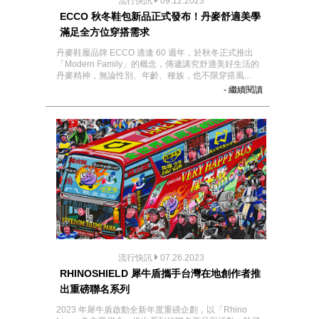
流行快訊
09.12.2023
ECCO 秋冬鞋包新品正式發布！丹麥舒適美學
滿足全方位穿搭需求
丹麥鞋履品牌 ECCO 適逢 60 週年，於秋冬正式推出
「Modern Family」的概念，傳遞講究舒適美好生活的
丹麥精神，無論性別、年齡、種族，也不限穿搭風...
- 繼續閱讀
流行快訊
07.26.2023
RHINOSHIELD 犀牛盾攜手台灣在地創作者推
出重磅聯名系列
2023 年犀牛盾啟動全新年度重磅企劃，以「Rhino