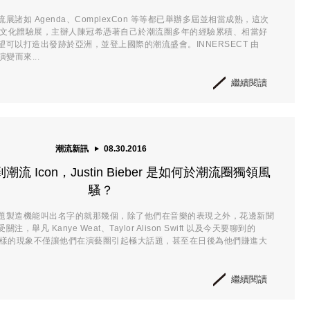
展諸如 Agenda、ComplexCon 等等都已舉辦多屆並相當成熟，這次
 潮流文化體驗展，主辦人陳冠希憑著自己於潮流圈多年的經驗累積、相當好
可以打造出發跡於亞洲，並登上國際的潮流盛會。INNERSECT 由
詞演變而來...
繼續閱讀
潮流新訊
08.30.2016
流 Icon，Justin Bieber 是如何於潮流圈獨領風
騷？
題製造機能叫出名字的就那幾個，除了他們在音樂的表現之外，花邊新聞
，舉凡 Kanye Weat、Taylor Alison Swift 以及今天要聊到的
eber，這樣的現象不僅讓他們在演藝圈引起極大話題，甚至在日後為他們賺進大
繼續閱讀