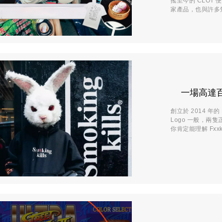
搖至今的 CLOT 
家產品，也與許多知
一場高達百
創立於 2014 年的
Logo 一般，兩
你肯定能理解 Fxxk