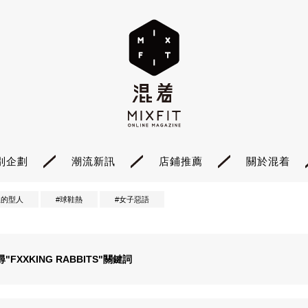
別企劃
潮流新訊
店鋪推薦
關於混着
裡的型人
#球鞋熱
#女子惡語
尋"
FXXKING RABBITS
"關鍵詞