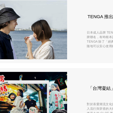
TENGA 推
日本成人品牌 T
牌聯名，有時根本
TENGA 除了
隨地可以安心使用紙
「台灣凝結」十
對於喜愛潮流文化
入流行與穿搭的大