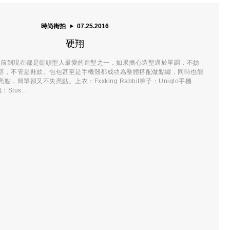
時尚街拍
07.25.2016
硬翔
 熱潮從以前到現在都是街頭型人最愛的造型之一，如果擔心造型過於單調，不妨
搭，不管是鞋款、包包甚至是手機殼都成功為整體搭配做點綴，同時也能
，簡單卻又不失亮點。上衣：Fxxking Rabbit褲子：Uniqlo手機
Stus...