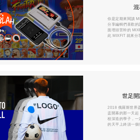
混
你是定期來閱讀 M
分享編輯們喜歡的
面埋頭苦幹的 MI
此 MIXFIT 就來
世足開
2018 俄羅斯
盃開幕的那一天起
校深造的學子，一
的天平上終須一個