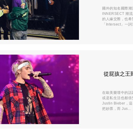
國外的知名國際潮流
INNERSECT
的人緣交際，也希望
「Intersect」一
從屁孩之王到潮
在歐美樂壇中的話
或是私生活也都倍受關注
Justin Bi
把鈔票，而 Jus...