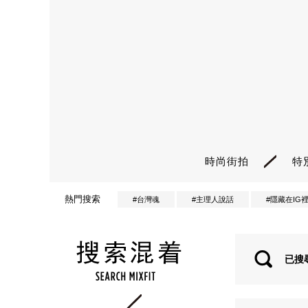
時尚街拍
特
熱門搜索
#台灣魂
#主理人說話
#隱藏在IG
已搜