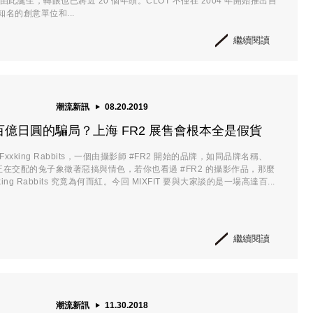
便由此誕生，轉眼也已將近 20 個年頭。CLOT 不僅在 2004 年開始推出自
名的創意單位和...
繼續閱讀
潮流新訊
08.20.2019
億日圓的騙局？上海 FR2 展售會根本全是假貨
 Fxxking Rabbits，一個由攝影師 #FR2 開始的品牌，如同品牌名稱、
隻正在交配的兔子象徵著惡搞與情色，若你也看過 #FR2 的攝影作品，那麼
ing Rabbits 究竟為何而紅。今回 MIXFIT 要與大家談的是一場高達百...
繼續閱讀
潮流新訊
11.30.2018