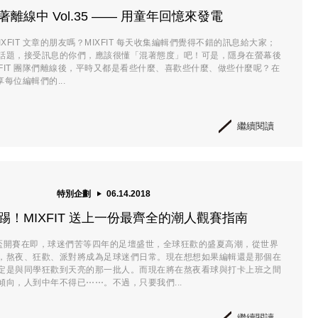
著離線中 Vol.35 —— 用童年回憶來發電
IXFIT 文章的朋友嗎？MIXFIT 每天收集編輯們覺得不錯的訊息給大家；
話題，接受訊息的你們，應該很懂「混著態度」吧！可是，隱身在螢幕後
XFIT 團隊們離線後，平時又都是看些什麼、喜歡些什麼、做些什麼呢？在
分享每位編輯們的...
繼續閱讀
特別企劃
06.14.2018
踢！MIXFIT 送上一份最齊全的潮人觀賽指南
世界盃開賽在即，球迷們苦等四年的足壇盛世，全球狂歡的盛夏高潮，從世界
，熬夜、狂歡、派對將成為足球迷們日常。現在想想如果編輯還是那個在
定是與同學狂歡到天亮的那一批人。而現在將在熬夜看球與打卡上班之間
傾向，人到中年不得已⋯⋯。不過，只要我們...
繼續閱讀