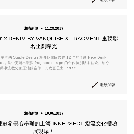
潮流新訊
11.29.2017
sign x DENIM BY VANQUISH & FRAGMENT 重磅聯
名企劃曝光
le 主理的 Staple Design 為各位帶回睽違 12 年的全新 Nike Dunk
lack，當中更是出現與 fragment design 的合作特別版本鞋款。如今
開與潮流教父藤原浩的合作，此次更是由 Jeff St...
繼續閱讀
潮流新訊
10.06.2017
冠希盡心舉辦的上海 INNERSECT 潮流文化體驗
展現場！