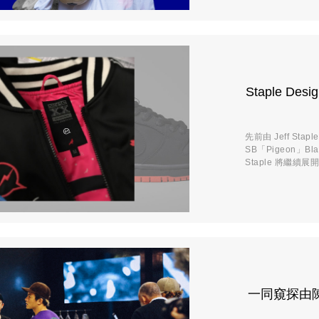
Staple De
先前由 Jeff Stap
SB「Pigeon」B
Staple 將繼續展
一同窺探由陳