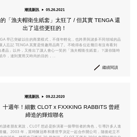
潮流新訊
05.26.2021
出的「漁夫帽衛生紙套」太狂了 / 但其實 TENGA 還
出了這些更狂的！
ENGA 早已突破以往的商業模式，不僅年輕化，也跨界與諸多不同領域的品
讓人忘記 TENGA 其實是情趣用品商了。不曉得各位近幾日有沒有看到
「經典產品」以外，又推出了讓人會心一笑的「漁夫帽衛生紙套」？讓你隨時
巾，達到實用又時尚的目的，...
繼續閱讀
潮流新訊
09.22.2020
週年！細數 CLOT x FXXKING RABBITS 曾經
締造的輝煌聯名
的讀者朋友來說，CLOT 想必是扮演著一個帶領者的角色，引導許多人進
熔爐。2003 年，當時陳冠希和潘世亨決定一起合作開公司，隨後屹立不