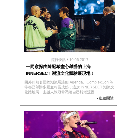
流行快訊
10.06.2017
一同窺探由陳冠希盡心舉辦的上海
INNERSECT 潮流文化體驗展現場！
國外的知名國際潮流展諸如 Agenda、ComplexCon 等
等都已舉辦多屆並相當成熟，這次 INNERSECT 潮流文
化體驗展，主辦人陳冠希憑著自己於潮流圈...
- 繼續閱讀