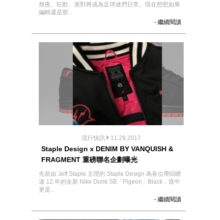
熬夜、狂歡、派對將成為足球迷們日常。現在想想如果
編輯還是那...
- 繼續閱讀
流行快訊
11.29.2017
Staple Design x DENIM BY VANQUISH &
FRAGMENT 重磅聯名企劃曝光
先前由 Jeff Staple 主理的 Staple Design 為各位帶回睽
違 12 年的全新 Nike Dunk SB「Pigeon」Black，當中
更是...
- 繼續閱讀