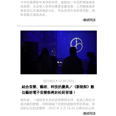
今年的農曆新年來得特別早，復甦的一年也即將隨著長
假展開，在這華人世界的重要節慶假期，人們總會換穿
新裝並以充滿喜氣的大紅、亮金色系作為穿搭亮點，期
盼喜氣元素能為自...
- 繼續閱讀
流行快訊
12.30.2021
結合音樂、藝術、科技的慶典／《新能祭》數
位藝術電子音樂祭將於松菸登場！
兩年前，一場前所未見的疫情橫掃全球，造成人類生活
模式劇烈變動，同時模糊了現實與虛擬世界的界線。有
別於以往的音樂祭，2022 年 3 月 19-20 日將在松山菸...
- 繼續閱讀