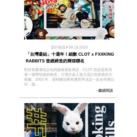
流行快訊
09.19.2020
「台灣凝結」十週年！細數 CLOT x FXXKING
RABBITS 曾經締造的輝煌聯名
對於喜愛潮流文化的讀者朋友來說，CLOT 想必是扮演
著一個帶領者的角色，引導許多人進入流行與穿搭的大
熔爐。2003 年，當時陳冠希和潘世亨決定一起合作開公
司，隨...
- 繼續閱讀