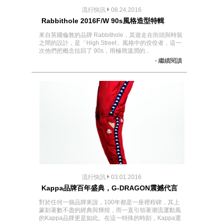
流行快訊
08.24.2016
Rabbithole 2016F/W 90s風格造型特輯
來自英國倫敦的品牌 Rabbithole，其遊走在街頭與時裝
之間的設計，是「High Street」風格中的佼佼者，這一
次他們把概念拉回了 90s，用極簡溫潤的...
- 繼續閱讀
流行快訊
03.01.2016
Kappa品牌百年盛典，G-DRAGON震撼代言
對於任何一個品牌來說，100年都是一座裡程碑，其上
篆刻著數不盡的經典與輝煌，而一直引領著潮流運動風
的Kappa品牌更是如此。在這一特殊的時刻，Kappa選