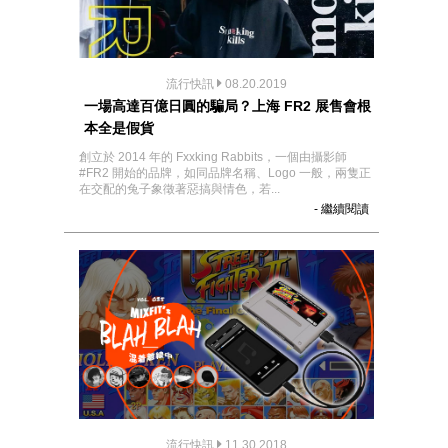
流行快訊
08.20.2019
一場高達百億日圓的騙局？上海 FR2 展售會根
本全是假貨
創立於 2014 年的 Fxxking Rabbits，一個由攝影師
#FR2 開始的品牌，如同品牌名稱、Logo 一般，兩隻正
在交配的兔子象徵著惡搞與情色，若...
- 繼續閱讀
流行快訊
11.30.2018