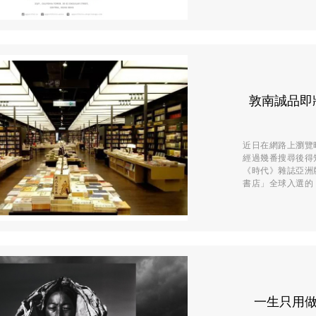
敦南誠品即
近日在網路上瀏覽
經過幾番搜尋後得
《時代》雜誌亞洲版
書店」全球入選的 17
一生只用