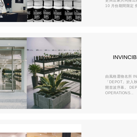
更與店家共同推出
10 月份期間限定 
INVINC
由風格選物名所 I
「DEPOT」於入
開首波序幕。 DEPOT
OPERATIONS...