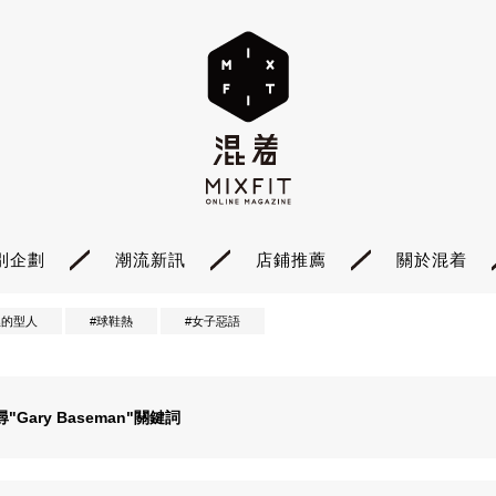
別企劃
潮流新訊
店鋪推薦
關於混着
裡的型人
#球鞋熱
#女子惡語
尋"
Gary Baseman
"關鍵詞