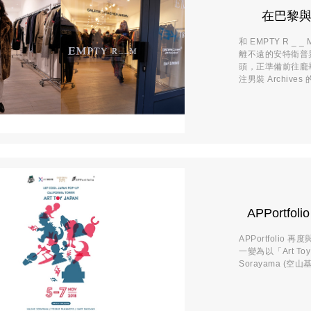
在巴黎與神秘
和 EMPTY R 
離不遠的安特衛普
頭，正準備前往龐畢
注男裝 Archives 的
APPortfo
APPortfolio
一變為以「Art To
Sorayama (空山基