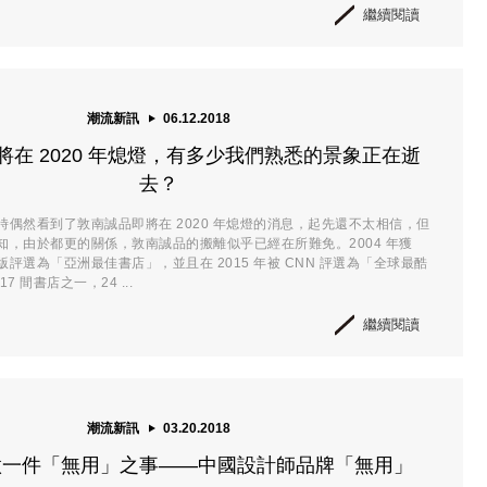
繼續閱讀
潮流新訊
06.12.2018
將在 2020 年熄燈，有多少我們熟悉的景象正在逝
去？
時偶然看到了敦南誠品即將在 2020 年熄燈的消息，起先還不太相信，但
知，由於都更的關係，敦南誠品的搬離似乎已經在所難免。2004 年獲
評選為「亞洲最佳書店」，並且在 2015 年被 CNN 評選為「全球最酷
 間書店之一，24 ...
繼續閱讀
潮流新訊
03.20.2018
做一件「無用」之事——中國設計師品牌「無用」