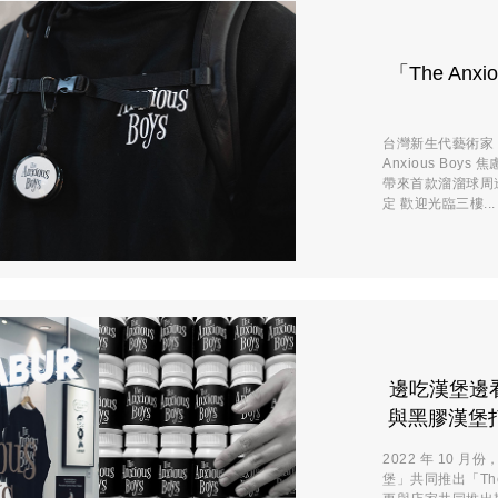
「The An
台灣新生代藝術家 
Anxious Bo
帶來首款溜溜球周邊
定 歡迎光臨三樓...
邊吃漢堡邊
與黑膠漢堡打造
2022 年 10 
堡」共同推出「The