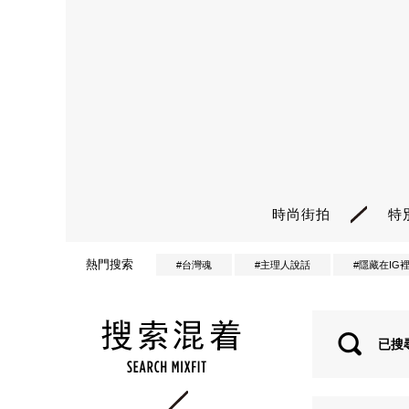
時尚街拍
特
熱門搜索
#台灣魂
#主理人說話
#隱藏在IG
已搜