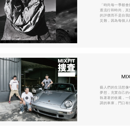
「時尚每一季都會
逐流行和時尚，其
的評價而不是自我
災難，因為每個人
M
藝人們的生活想像
夢想，充實自己的
執著著的收藏，一
調的車庫，門口有個招牌