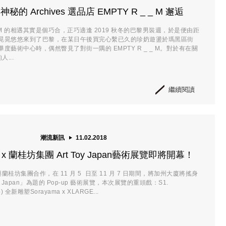
的 Archives 選品店 EMPTY R _ _ M 邂逅
_ _ M 的相遇其實是個巧合，正巧適逢 2019 秋冬的巴黎男裝週，於是便由距
晃晃悠悠來到了巴黎，在某日午後買完心繫已久的珍奶遊盪於瑪黑區街
度藝術中心時，偶然瞥見了對街一隅的 EMPTY R _ _ M。對於有在關
人...
繼續閱讀
潮流新訊
11.02.2018
lio x 蘭桂坊集團 Art Toy Japan藝術展覽即將開幕！
 再度與蘭桂坊集團合作，在 11 月 5 日至 11 月 7 日期間，將加州大廈將搖身
y Japan」為題的 Pop-up 藝術展覽，本次展覽的重頭戲：S1.
) 全新雕塑Sorayama x XLARGE...