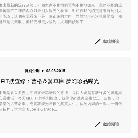
推出最新的流行趨勢，引領大家不斷地購買和不斷地拋棄，我們不斷的追
實掩蓋不了我們內心對於別人眼光的看重，對於自我的認定是來自於別人
的認識，這個在我看來不是一個正確的方向，而對地球來講就會變成一種
都只是去索取，但我們卻很少談到，人類回饋給了...
繼續閱讀
特別企劃
08.08.2015
IXFIT搜查線：曹格＆舅車庫 夢幻珍品曝光
中總是多采多姿，不過在燈花華麗的背後，每個人總是有著許多的興趣與
心靈生活，今天MIXFIT的特別搜查，就帶你來瞧瞧金曲歌王，曹格，他
部部的古董名車，充實著聚光燈後的真實人生。位於內湖的一隅，一個低
，大大寫著Joe’s Garage...
繼續閱讀