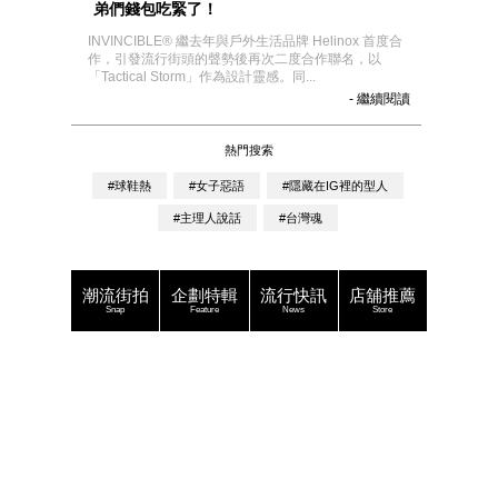
弟們錢包吃緊了！
INVINCIBLE® 繼去年與戶外生活品牌 Helinox 首度合
作，引發流行街頭的聲勢後再次二度合作聯名，以
「Tactical Storm」作為設計靈感。同...
- 繼續閱讀
熱門搜索
#球鞋熱
#女子惡語
#隱藏在IG裡的型人
#主理人說話
#台灣魂
潮流街拍
企劃特輯
流行快訊
店舖推薦
Snap
Feature
News
Store