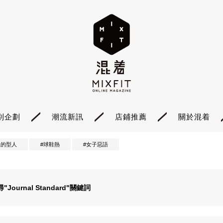
別企劃
潮流新訊
店鋪推薦
關於混着
裡的型人
#球鞋熱
#女子惡語
尋"
Journal Standard
"關鍵詞