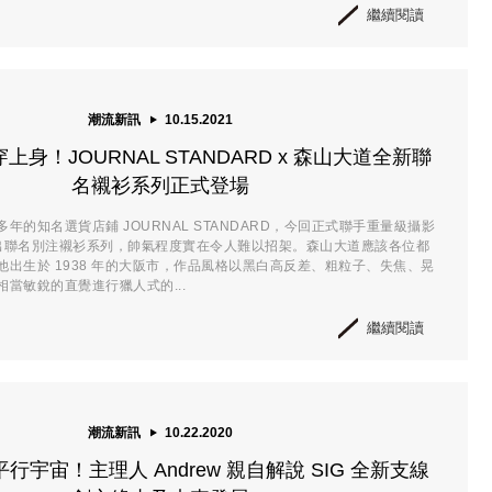
繼續閱讀
潮流新訊
10.15.2021
身！JOURNAL STANDARD x 森山大道全新聯
名襯衫系列正式登場
年的知名選貨店鋪 JOURNAL STANDARD，今回正式聯手重量級攝影
出聯名別注襯衫系列，帥氣程度實在令人難以招架。森山大道應該各位都
他出生於 1938 年的大阪市，作品風格以黑白高反差、粗粒子、失焦、晃
當敏銳的直覺進行獵人式的...
繼續閱讀
潮流新訊
10.22.2020
行宇宙！主理人 Andrew 親自解說 SIG 全新支線