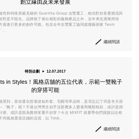
創立緣由及未來發展
和特殊剪裁見稱的 Guerrilla-Group 吉豐重工，相信對於喜愛潮流與
絕對是不陌生。品牌除了推出精彩的服飾產品之外，近年來也逐漸跨領
方面進行更多的創作可能。包含去年吉豐重工協同虛擬藝術家 Teom
..
繼續閱讀
特別企劃
12.07.2017
Boots in Styles！風格店舖的五位代表，示範一雙靴子
的穿搭可能
感受到，當你還在想著諸如外套、毛帽等單品時，是否忘記了同是冬天搭
—「靴子」呢？不過台灣男生似乎沒那麼多人愛著用靴類鞋款，或許是因
搭、或許是因為覺得笨重不好穿？今次 MIXFIT 就要帶你們跳脫以往框
同風格選貨店鋪的店員，以 Timb...
繼續閱讀