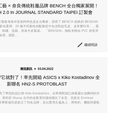
藝 × 奈良傳統鞋履品牌 BENCH 全台獨家展開！
 2.0 In JOURNAL STANDARD TAIPEI 訂製會
0 訂製會為海外首創同時也是全台獨家，採用了 BENCH 經典的 BENSAN
客製化選擇、25 種不同顏色的配飾其中包含獸紋毛皮、皮革壓印等…，選
鞋繩、流蘇，皆為牛皮製成。 「BENSAN」拖鞋本體由 PVC 材質所
用，因堅...
繼續閱讀
潮流新訊
03.04.2022
對了！率先開箱 ASICS x Kiko Kostadinov 全
新聯名 HN2-S PROTOBLAST
學院的設計師 Kiko Kostadinov，在學期間就已經展露出他獨特的作
初與 Stussy 合作的改製系列讓他闖出了名堂，也曾在 Errolson
習，而畢業後則是創立了同名品牌，並以實用主義為上，將簡約、機能與運動