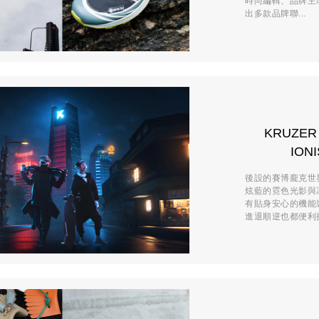
時尚編輯、品牌主
出多款品牌聯...
KRUZER 2
IO
後設的賽博龐克世
炫藍的霓色光影與
有貼身安心的機能
進退順逆也都便利