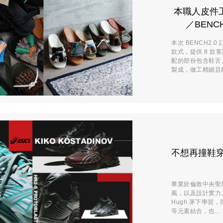
本職人皮件工
／BENCH
本次 BENCH2.
款式，提供 8 款
配的部份包含鞋舌、
製成，做工精細且耐
不想再撞鞋穿它就
畢業於倫敦中央聖馬丁
風，以及設計實力。當
Hugh 茅下學
等元素結合，也...