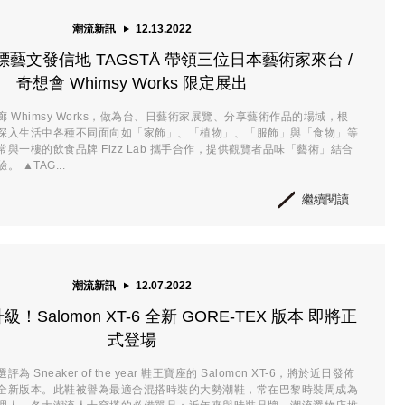
潮流新訊
12.13.2022
藝文發信地 TAGSTÅ 帶領三位日本藝術家來台 /
奇想會 Whimsy Works 限定展出
 Whimsy Works，做為台、日藝術家展覽、分享藝術作品的場域，根
深入生活中各種不同面向如「家飾」、「植物」、「服飾」與「食物」等
與一樓的飲食品牌 Fizz Lab 攜手合作，提供觀覽者品味「藝術」結合
 ▲TAG...
繼續閱讀
潮流新訊
12.07.2022
Salomon XT-6 全新 GORE-TEX 版本 即將正
式登場
 Sneaker of the year 鞋王寶座的 Salomon XT-6，將於近日發佈
-TEX 全新版本。此鞋被譽為最適合混搭時裝的大勢潮鞋，常在巴黎時裝周成為