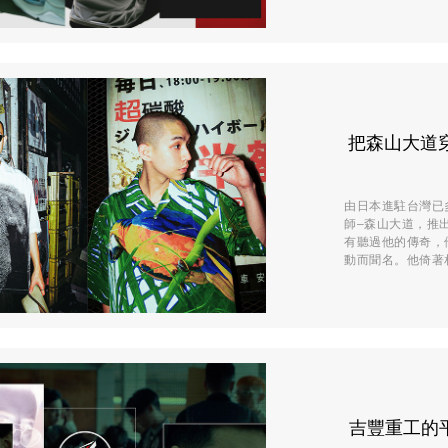
把森山大道穿上
由日本進駐台灣已多
師–森山大道，推
有聽過他的傳奇，
動而聞名。他倚著相
吉豐重工的平