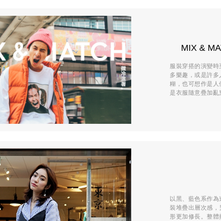
MIX & 
服裝穿搭的演變時
多樂趣，或是許多
糊，也可想作是人
是衣服隨意疊加亂
以黑、藍色系作為
裝堆疊出層次感，
形更加修長。整體