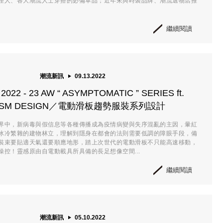
理人、各大潮流人士穿搭的必備單品；近年來與時裝品牌、潮流選物店推
繼續閱讀
潮流新訊
09.13.2022
022 - 23 AW “ ASYMPTOMATIC ” SERIES ft.
NISM DESIGN／電動滑板趨勢服裝系列設計
界中，新病毒與假信息等各種傳播成為疫情病變與失序混亂的主因，暈紅
冰冷繁雜的建物林立，理解到隱身在都會的法則需要低調的障眼手段，備
裝束要貼適天氣還要順應地形，踏上次世代的電動滑板不只能高速移動，
操控！靈感原由自電動載具所具備的長足想像空間...
繼續閱讀
潮流新訊
05.10.2022