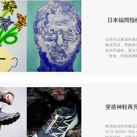
日本福岡指標
位於台北東區的藝廊
據其理念，將觸角
創作與藝術。展出常
「飲食」的觀展體驗。
穿搭神鞋再升級！
奪得知名時尚雜誌選評為
XT-6 GORE