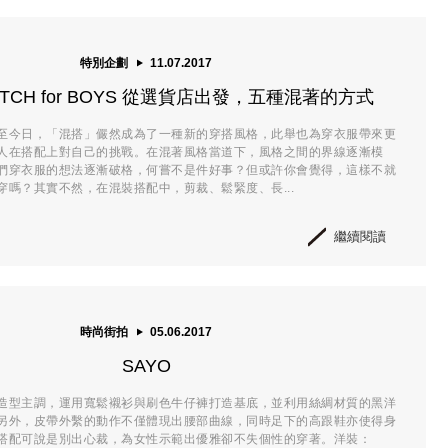
特別企劃
11.07.2017
MATCH for BOYS 從選貨店出發，五種混著的方式
至今日，「混搭」儼然成為了一種新的穿搭風格，此舉也為穿衣服帶來更
人在搭配上對自己的挑戰。在混著風格當道下，風格之間的界線逐漸模
們穿衣服的想法逐漸破格，何嘗不是件好事？但或許你會覺得，這樣不就
穿嗎？其實不然，在混裝搭配中，剪裁、鬆緊度、長...
繼續閱讀
時尚街拍
05.06.2017
SAYO
造型主調，運用寬鬆襯衫與刷色牛仔褲打造基底，並利用絲綢材質的黑洋
另外，皮帶外繫的動作不僅體現出腰部曲線，同時足下的高跟鞋亦使得身
搭配可說是別出心裁，為女性示範出優雅卻不失個性的穿著。洋裝：