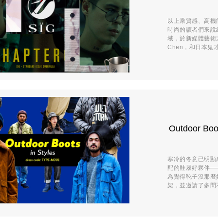
以上乘質感、高機能性
時尚的讀者們來說
域，於新媒體藝術
Chen，和日本鬼才 .
Outdoor 
寒冷的冬意已明顯
配的鞋履好夥伴—
為覺得靴子沒那麼好
架，並邀請了多間不