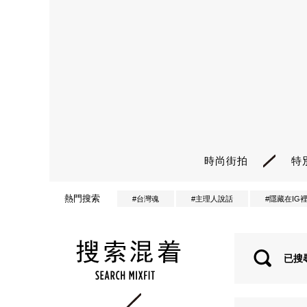
時尚街拍
特
熱門搜索
#台灣魂
#主理人說話
#隱藏在IG
已搜