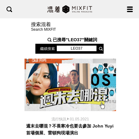
搜索混着
Search MIXFIT
已搜尋"
LEO37
"關鍵詞
繼續搜索
流行快訊
01.05.2021
週末去哪混？不畏寒冷也要去參加 John Yuyi
首場個展、雷頓狗現場演出