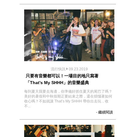
流行快訊
09.23.2019
只要有音樂都可以！一場目的地只寫著
「That's My SHHH」的音樂盛典
每到夏天我要去海邊，你準備好抓住夏天的尾巴了嗎？
美好的暑假和中秋假期正要結束之際，還在煩惱著如何
收心嗎？不如就讓 That’s My SHHH 帶你出去玩，收
不...
- 繼續閱讀