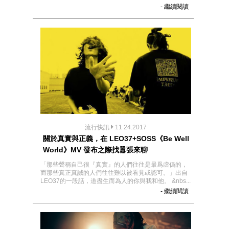
- 繼續閱讀
流行快訊
11.24.2017
關於真實與正義，在 LEO37+SOSS《Be Well
World》MV 發布之際找囂張來聊
「那些聲稱自己很『真實』的人們往往是最爲虛僞的，
而那些真正真誠的人們往往難以被看見或認可。」出自
LEO37的一段話，道盡生而為人的你與我和他。 &nbs...
- 繼續閱讀