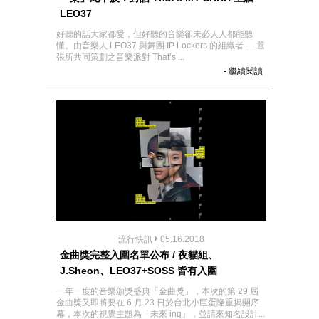
LEO37
好聽的話大家都愛，但好聽的音樂卻未必人人都能聽
懂。由音樂人 LEO37 與舞團 IP Lockers 的組織者 — 囂
張所共同策劃之音樂派對 That’s ...
- 繼續閱讀
流行快訊
05.16.2018
金曲獎完整入圍名單公布 / 夜貓組、
J.Sheon、LEO37+SOSS 皆有入圍
一年一度的音樂頒獎盛典「金曲獎」，本次的第 29 屆
金曲獎又即將要在 6 月 23 日於台北小巨蛋隆重揭開序
幕，本次的視覺主題為「未來 ing」，並請來知名設計...