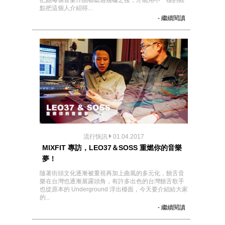
把她每個音樂作品都聽過幾輪之後，才能用不一樣的觀
點把這個人介紹得...
- 繼續閱讀
流行快訊
01.04.2017
MIXFIT 專訪，LEO37＆SOSS 重燃你的音樂
夢！
隨著街頭文化逐漸被重視再加上曲風的多元化，饒舌音
樂在台灣也逐漸展露頭角，有許多出色的台灣饒舌歌手
也從原本的 Underground 浮出檯面，今天要介紹給大家
的...
- 繼續閱讀