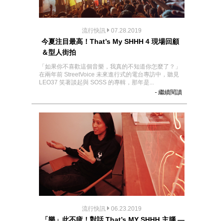
流行快訊
07.28.2019
今夏注目最高！That’s My SHHH 4 現場回顧
＆型人街拍
「如果你不喜歡這個音樂，我真的不知道你怎麼了？」
在兩年前 StreetVoice 未來進行式的電台專訪中，聽見
LEO37 笑著談起與 SOSS 的專輯，那年是...
- 繼續閱讀
流行快訊
06.23.2019
「樂」此不疲！對話 That’s MY SHHH 主腦 —