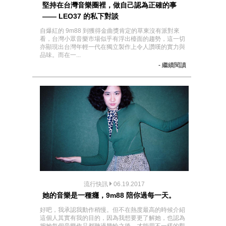
堅持在台灣音樂圈裡，做自己認為正確的事
—— LEO37 的私下對談
自爆紅的 9m88 到獲得金曲獎肯定的草東沒有派對來
看，台灣小眾音樂市場似乎有浮出檯面的趨勢，這一切
亦顯現出台灣年輕一代在獨立製作上令人讚嘆的實力與
品味。而在一...
- 繼續閱讀
流行快訊
06.19.2017
她的音樂是一種癮，9m88 陪你過每一天。
好吧，我承認我動作稍慢。但不在熱度最高的時候介紹
這個人其實有我的目的，因為我想要更了解她，也認為