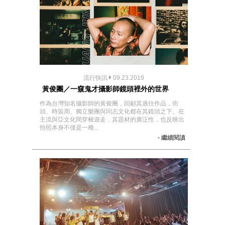
流行快訊
09.23.2019
黃俊團／一窺鬼才攝影師鏡頭裡外的世界
作為台灣知名攝影師的黃俊團，回顧其過往作品，街
頭、時裝周、獨立樂團與同志文化都在其鏡頭之下。在
主流與亞文化間穿梭遊走，其題材的廣泛性，也反映出
拍照本身不僅是一種...
- 繼續閱讀