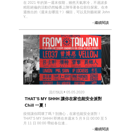
在 2021 年的第一週末假期，雖然天氣寒冷，不過諸多
精彩絕倫的活動仍然輪番上陣等著各位前往探索。在本
週推出的《週末去哪混？》欄目，可以見到藝術家 John
Y...
- 繼續閱讀
流行快訊
05.05.2020
THAT’S MY SHHH 讓你在家也能安全派對
Chill 一夏！
疫情讓你悶壞了嗎？別擔心，在家也能安全派對！
THAT’S MY SHHH 即將在本週末 5 月 9 日 00:00 至 5
月 11 日 00:00 帶給各位連...
- 繼續閱讀