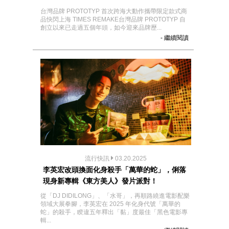
台灣品牌 PROTOTYP 首次跨海大動作攜帶限定款式商
品快閃上海 TIMES REMAKE台灣品牌 PROTOTYP 自
創立以來已走過五個年頭，如今迎來品牌歷...
- 繼續閱讀
流行快訊
03.20.2025
李英宏改頭換面化身殺手「萬華的蛇」，俐落
現身新專輯《東方美人》發片派對！
從「DJ DIDILONG」、「水哥」，再順路繞進電影配樂
領域大展拳腳，李英宏在 2025 年化身代號「萬華的
蛇」的殺手，睽違五年釋出「黏」度最佳「黑色電影專
輯...