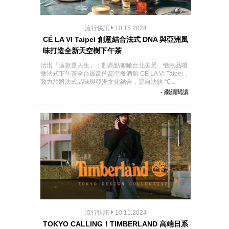
流行快訊
10.15.2024
CÉ LA VI Taipei 創意結合法式 DNA 與亞洲風
味打造全新天空樹下午茶
活出「這就是人生」：制高點俯瞰台北美景，愜意品嚐
微法式下午茶全台最高的高空餐酒館 CÉ LA VI Taipei，
致力於將法式品味與亞洲文化結合，源自法語 “C...
- 繼續閱讀
流行快訊
10.11.2024
TOKYO CALLING！TIMBERLAND 高端日系