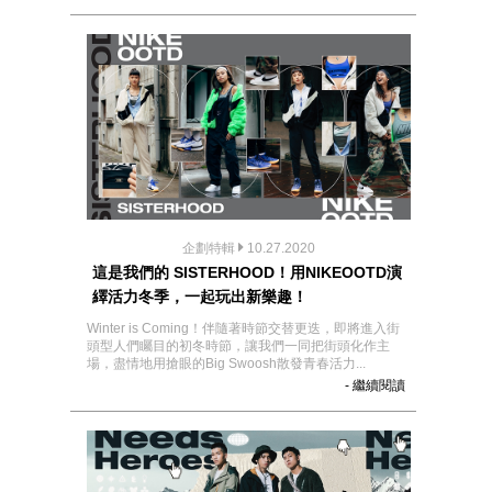
企劃特輯
10.27.2020
這是我們的 SISTERHOOD！用NIKEOOTD演
繹活力冬季，一起玩出新樂趣！
Winter is Coming！伴隨著時節交替更迭，即將進入街
頭型人們矚目的初冬時節，讓我們一同把街頭化作主
場，盡情地用搶眼的Big Swoosh散發青春活力...
- 繼續閱讀