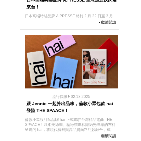
日本高端時裝品牌 A.PRESSE 全球巡迴快閃店
來台！
日本高端時裝品牌 A.PRESSE 將於 2 月 22 日至 3 月 ...
- 繼續閱讀
流行快訊
02.18.2025
跟 Jennie 一起拎出品味，倫敦小眾包款 hai
登陸 THE SPAACE！
倫敦小眾設計師品牌 hai 正式進駐台灣精品電商 THE
SPAACE！以柔美絲綢、精緻褶邊和隱約光澤感的布料
呈現的 hai，將現代剪裁與高品質面料巧妙融合，成...
- 繼續閱讀