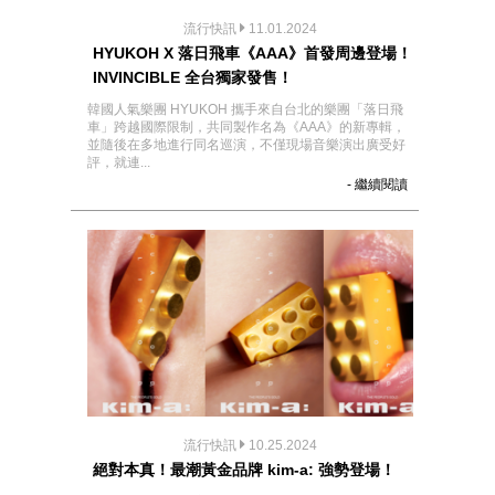
流行快訊
11.01.2024
HYUKOH X 落日飛車《AAA》首發周邊登場！
INVINCIBLE 全台獨家發售！
韓國人氣樂團 HYUKOH 攜手來自台北的樂團「落日飛
車」跨越國際限制，共同製作名為《AAA》的新專輯，
並隨後在多地進行同名巡演，不僅現場音樂演出廣受好
評，就連...
- 繼續閱讀
流行快訊
10.25.2024
絕對本真！最潮黃金品牌 kim-a: 強勢登場！