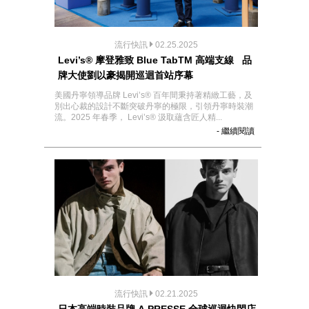
流行快訊
02.25.2025
Levi’s® 摩登雅致 Blue TabTM 高端支線 品
牌大使劉以豪揭開巡迴首站序幕
美國丹寧領導品牌 Levi’s® 百年間秉持著精緻工藝，及
別出心裁的設計不斷突破丹寧的極限，引領丹寧時裝潮
流。2025 年春季， Levi’s® 汲取蘊含匠人精...
- 繼續閱讀
流行快訊
02.21.2025