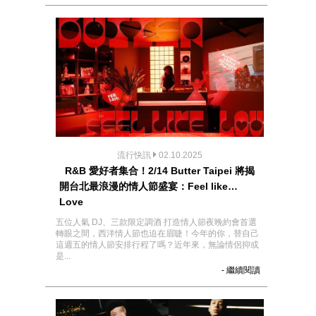
流行快訊
02.10.2025
R&B 愛好者集合！2/14 Butter Taipei 將揭
開台北最浪漫的情人節盛宴：Feel like…
Love
五位人氣 DJ、三款限定調酒 打造情人節夜晚約會首選
轉眼之間，西洋情人節也迫在眉睫！今年的你，替自己
這週五的情人節安排行程了嗎？近年來，無論情侶抑或
是...
- 繼續閱讀