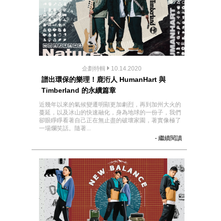
企劃特輯
10.14.2020
譜出環保的樂理！鹿洐人 HumanHart 與
Timberland 的永續篇章
近幾年以來的氣候變遷明顯更加劇烈，再到加州大火的
蔓延，以及冰山的快速融化，身為地球的一份子，我們
卻眼睜睜看著自己正在無止盡的破壞家園，著實像極了
一場爛笑話。隨著...
- 繼續閱讀