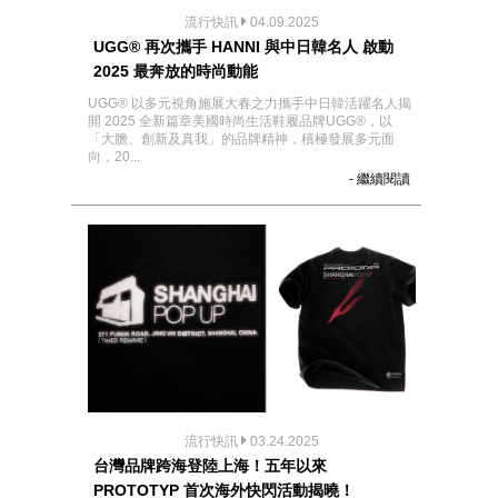
流行快訊
04.09.2025
UGG® 再次攜手 HANNI 與中日韓名人 啟動
2025 最奔放的時尚動能
UGG® 以多元視角施展大春之力攜手中日韓活躍名人揭
開 2025 全新篇章美國時尚生活鞋履品牌UGG®，以
「大膽、創新及真我」的品牌精神，積極發展多元面
向，20...
- 繼續閱讀
流行快訊
03.24.2025
台灣品牌跨海登陸上海！五年以來
PROTOTYP 首次海外快閃活動揭曉！