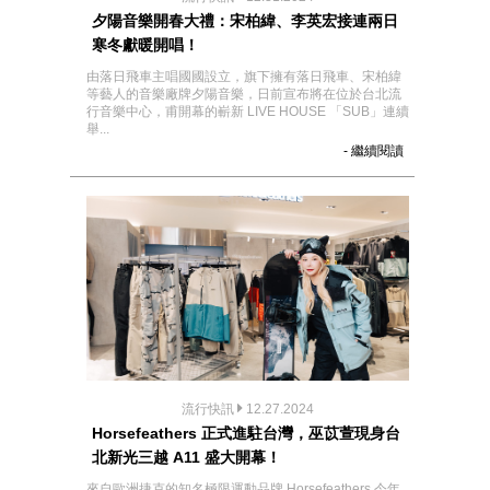
夕陽音樂開春大禮：宋柏緯、李英宏接連兩日
寒冬獻暖開唱！
由落日飛車主唱國國設立，旗下擁有落日飛車、宋柏緯
等藝人的音樂廠牌夕陽音樂，日前宣布將在位於台北流
行音樂中心，甫開幕的嶄新 LIVE HOUSE 「SUB」連續
舉...
- 繼續閱讀
流行快訊
12.27.2024
Horsefeathers 正式進駐台灣，巫苡萱現身台
北新光三越 A11 盛大開幕！
來自歐洲捷克的知名極限運動品牌 Horsefeathers 今年