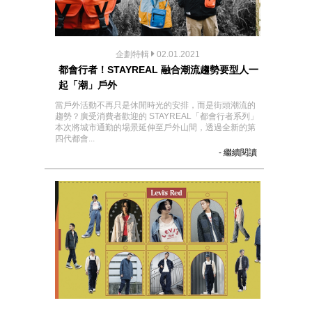
企劃特輯
02.01.2021
都會行者！STAYREAL 融合潮流趨勢要型人一
起「潮」戶外
當戶外活動不再只是休閒時光的安排，而是街頭潮流的
趨勢？廣受消費者歡迎的 STAYREAL「都會行者系列」
本次將城市通勤的場景延伸至戶外山間，透過全新的第
四代都會...
- 繼續閱讀