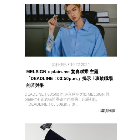
流行快訊
10.22.2024
MELSIGN x plain-me 驚喜聯乘 主題
「DEADLINE！03:50p.m.」揭示上班族職場
的苦與樂
DEADLINE！03:50p.m.進入秋冬之際 MELSIGN 與
plain-me 正式揭開重磅合作聯乘，此系列以
「DEADLINE！03:50p.m.」為...
- 繼續閱讀