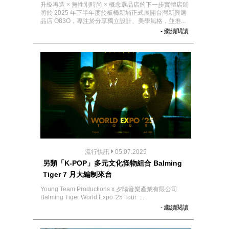
升級再造 × 無性別時尚 × 概念選品店的下一步實體店鋪
將於 2025 年下半年度於板橋新埔正式展開台灣新興選
品店 O83O，專注於分享獨立設計、美學風格，並推...
- 繼續閱讀
流行快訊
05.07.2025
另類「K-POP」多元文化怪物組合 Balming
Tiger 7 月大編制來台
Young Team Productions x 夕陽音樂產業有限公司
Balming Tiger World Expo '25 Tour ...
- 繼續閱讀