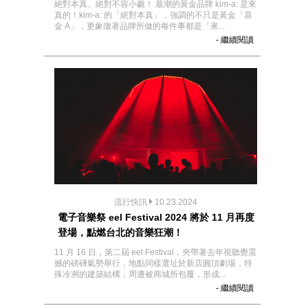
絕對本真、絕對不容小覷！ 最潮的黃金品牌 kim-a: 是來
真的！kim-a: 的「絕對本真」，強調的不只是黃金「喜
金 A」，更象徵著品牌所做的每件事都是「來...
- 繼續閱讀
流行快訊
10.23.2024
電子音樂祭 eel Festival 2024 將於 11 月再度
登場，點燃台北的音樂狂潮！
11 月 16 日，第二屆 eel Festival，夾帶著去年視聽覺震
撼的磅礡氣勢舉行，地點同樣選址於新店圓頂劇場，特
殊冷冽的建築結構，周遭被商城所包覆，形成...
- 繼續閱讀