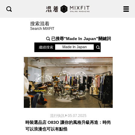
搜索混着
Search MIXFIT
已搜尋"
Made In Japan
"關鍵詞
繼續搜索
流行快訊
05.07.2025
時裝選品店 O83O 讓你的風格升級再造：時尚
可以浪漫也可以有點怪