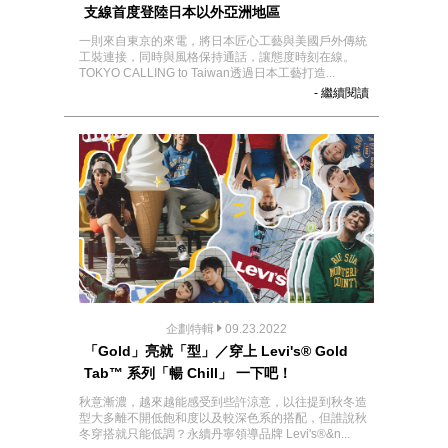
支線首度登陸日本以外亞洲地區
一則來自東京的來電，將日本匠心工藝與美國戶外傳統
工裝連接，同時與風格保持通話，讓態度時刻在線。
TOKYO CALLING to Taiwan透過日本工藝打造...
- 繼續閱讀
企劃特輯
09.23.2022
「Gold」亮就「型」／穿上 Levi's® Gold
Tab™ 系列「暢 Chill」 一下吧！
秋意漸濃，越來越能感受到些許涼意，以往提到秋冬造
型大多離不開低飽和度以及較深色系的搭配，但誰說秋
冬穿搭就只能低調？永續丹寧領導品牌 Levi's®&n...