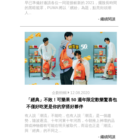
早已準備好邀請各位一同迎接嶄新的 2021，擺脫長時間
的黑暗籠罩，PUMA 將以「繽紛」為題，點亮街頭潮
人...
- 繼續閱讀
企劃特輯
12.08.2020
「經典」不敗！可樂果 50 週年限定歡樂驚喜包
不僅好吃更是你的穿搭好夥伴
有人說「潮流」不能吃，也有人說「潮流」是一個趨
勢，隨波逐流、十年河東十年河西，今朝推上神壇的品
牌或神物都有可能在明天被取代，而這也正是「潮流」
與「經典」的不同之...
- 繼續閱讀