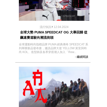
流行快訊
12.04.2024
全球大勢 PUMA SPEEDCAT OG 大舉回歸 從
飆速賽道駛向潮流街頭
全球運動時尚指標品牌 PUMA 經典傳奇 SPEEDCAT 系
列舉辦新品發布會，邀請品牌大使 YELLOW 黃宣與時
尚 KOL、造型師及各界穿搭潮人加入「Rew...
- 繼續閱讀