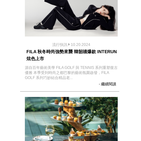
流行快訊
10.20.2024
FILA 秋冬時尚強勢來襲 韓韶禧爆款 INTERUN
炫色上市
源自百年藝術美學 FILA GOLF 與 TENNIS 系列重塑復古
優雅 本季受到時尚之都巴黎的藝術氛圍啟發，FILA
GOLF 系列巧妙結合精品老...
- 繼續閱讀