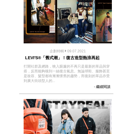
企劃特輯
09.07.2021
LEVI'S®「舊式潮」！復古造型熱浪再起
打開社群及網路，映入眼簾的不再只是最新的單品與穿
搭，反而能夠嗅到一絲復古氣息。無論球鞋、服飾甚至
是妝容、髮型都有漸漸懷舊的趨勢，而復刻的單品亦受
到廣大街頭型人的...
- 繼續閱讀