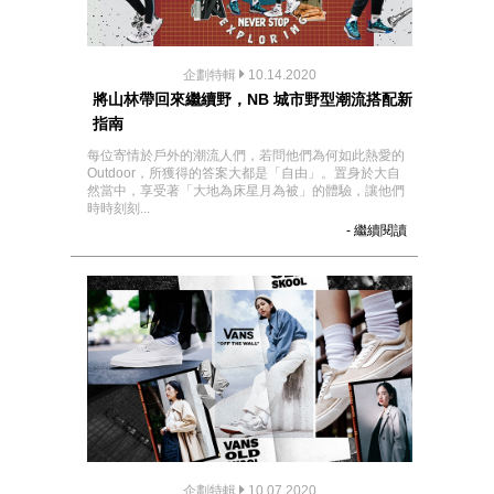
企劃特輯
10.14.2020
將山林帶回來繼續野，NB 城市野型潮流搭配新
指南
每位寄情於戶外的潮流人們，若問他們為何如此熱愛的
Outdoor，所獲得的答案大都是「自由」。置身於大自
然當中，享受著「大地為床星月為被」的體驗，讓他們
時時刻刻...
- 繼續閱讀
企劃特輯
10.07.2020