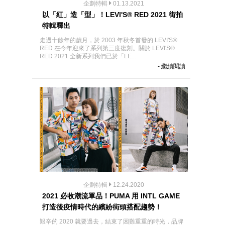
企劃特輯
01.13.2021
以「紅」造「型」！LEVI'S® RED 2021 街拍
特輯釋出
走過十餘年的歲月，於 2003 年秋冬首發的 LEVI'S®
RED 在今年迎來了系列第三度復刻。關於 LEVI'S®
RED 2021 全新系列我們已於「LE...
- 繼續閱讀
企劃特輯
12.24.2020
2021 必收潮流單品！PUMA 用 INTL GAME
打造後疫情時代的繽紛街頭搭配趨勢！
艱辛的 2020 就要過去，結束了困難重重的時光，品牌