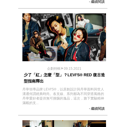
- 繼續閱讀
企劃特輯
09.15.2021
少了「紅」怎麼「型」？LEVI'S® RED 復古造
型指南釋出
丹寧領導品牌 LEVI'S®，以原創設計與丹寧面料與世人
溝通何謂經典時尚。各支線、系列都為不同穿搭風格的
丹寧愛好者提供無可挑惕的逸品，這次，旗下實驗精神
滿載的支...
- 繼續閱讀