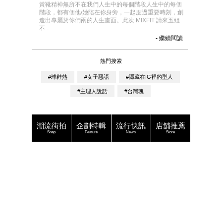
黃靴精神無所不在我們人生中的每個階段人生中的每個
階段，都有個他/她陪在你身旁，一起度過重要時刻，創
造出專屬於你們兩的人生畫面。此次 MIXFIT 請來五組
不...
- 繼續閱讀
熱門搜索
#球鞋熱
#女子惡語
#隱藏在IG裡的型人
#主理人說話
#台灣魂
潮流街拍
企劃特輯
流行快訊
店舖推薦
Snap
Feature
News
Store