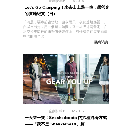
企劃特輯
11.16.2016
Let’s Go Camping！來去山上過一晚，露營客
的實地紀實（日）
「清晨，驅車前往營地，盡享兩天一夜的遠離塵囂。」
自城市出走，用一個週末時間，來一場野外露營吧！在
這交替季節裡的露營衣著裝備上，有什麼是你需要添購
準備的呢？此...
- 繼續閱讀
企劃特輯
11.02.2016
一天穿一雙！Sneakerboots 的六種混著方式
——「我不是 Sneakerhead」篇