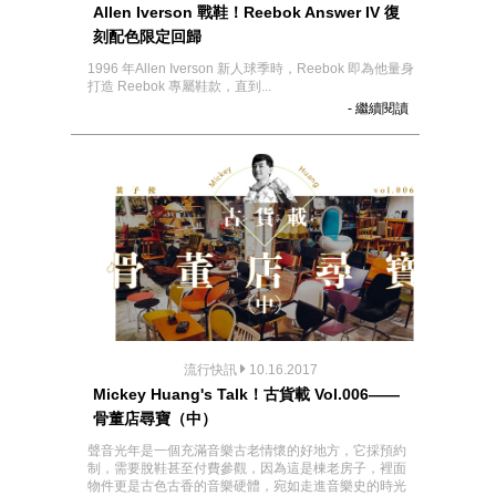
Allen Iverson 戰鞋！Reebok Answer IV 復
刻配色限定回歸
1996 年Allen Iverson 新人球季時，Reebok 即為他量身
打造 Reebok 專屬鞋款，直到...
- 繼續閱讀
流行快訊
10.16.2017
Mickey Huang's Talk！古貨載 Vol.006——
骨董店尋寶（中）
聲音光年是一個充滿音樂古老情懷的好地方，它採預約
制，需要脫鞋甚至付費參觀，因為這是棟老房子，裡面
物件更是古色古香的音樂硬體，宛如走進音樂史的時光