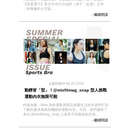
【混著選片】單元中先行介紹的《貞子：起源》之外
（有興趣的人可點...
- 繼續閱讀
企劃特輯
08.20.2019
動靜皆「型」！@mixfitmag_snap 型人挑戰
運動內衣無限可能
時逢炎夏，Nike 為有運動習慣且熱愛生活的女孩們打造
了數款兼具風格與機能的運動內衣。今回，我們邀來了
多位 @mixfitmag_snap 上各有不同風格的女孩...
- 繼續閱讀