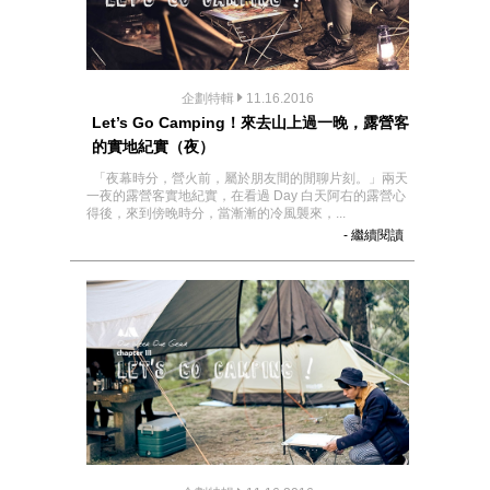
企劃特輯
11.16.2016
Let’s Go Camping！來去山上過一晚，露營客
的實地紀實（夜）
「夜幕時分，營火前，屬於朋友間的閒聊片刻。」兩天
一夜的露營客實地紀實，在看過 Day 白天阿右的露營心
得後，來到傍晚時分，當漸漸的冷風襲來，...
- 繼續閱讀