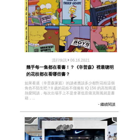
流行快訊
06.16.2021
幾乎每一集都在看書！？《辛普森》裡最聰明
的花枝都在看哪些書？
如果看過《辛普森家庭》的讀者應該多少都對花枝這個
角色不陌生吧？8 歲的花枝不僅擁有 IQ 156 的高智商還
熱愛閱讀，每次出場手上不是拿著低音薩克斯風就是書
籍，...
- 繼續閱讀