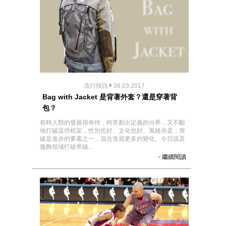
流行快訊
08.03.2017
Bag with Jacket 是背著外套？還是穿著背
包？
有時人類的發展很奇特，時常劃出定義的分界，又不斷
地打破這些框架，性別也好、文化也好、風格亦是，突
破是進步的要素之一，混合造就更多的變化。今日談及
服飾領域打破界線...
- 繼續閱讀