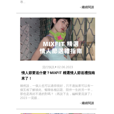
專...
- 繼續閱讀
流行快訊
02.06.2023
情人節要送什麼？MIXFIT 精選情人節送禮指南
來了！
雖然說，一個人也可以過得很好，只不過如果可以有一
個互相了解彼此、暢聊各種話題、陪伴一生的另一半，
那也是再好不過的對嗎？（再說下去，編輯要流淚了）
2023 一晃眼...
- 繼續閱讀