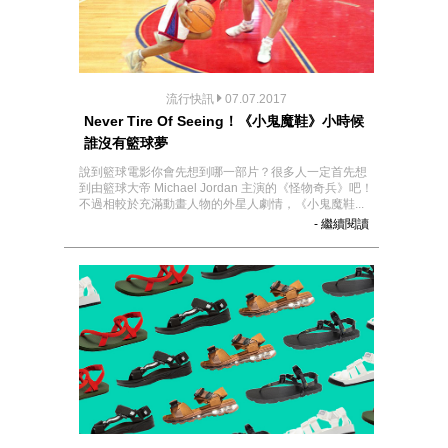
流行快訊
07.07.2017
Never Tire Of Seeing！《小鬼魔鞋》小時候
誰沒有籃球夢
說到籃球電影你會先想到哪一部片？很多人一定首先想
到由籃球大帝 Michael Jordan 主演的《怪物奇兵》吧！
不過相較於充滿動畫人物的外星人劇情，《小鬼魔鞋...
- 繼續閱讀