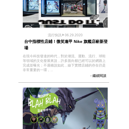
流行快訊
06.29.2020
台中指標性店鋪！微笑逢甲 Nike 旗艦店嶄新登
場
在現今科技發達的時代，對於潮流、運動、流行、球鞋
等領域的文化發展來說，許多面向都已經可以於網路上
完成並曝光；不過雖說如此，線下實體店鋪的存在仍是
非常重要的一環，...
- 繼續閱讀