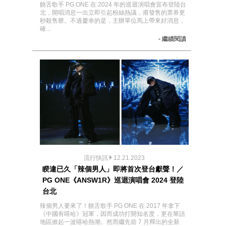
饒舌歌手 PG ONE 在 2024 年的巡迴演唱會宣布登陸台
北，開唱消息一出立即引起粉絲熱議，甫發售的票券更
秒殺售罄。不過慶幸的是，主辦單位馬上帶來好消息，
確...
- 繼續閱讀
流行快訊
12.21.2023
睽違已久「辣個男人」即將首次登台獻聲！／
PG ONE《ANSW1R》巡迴演唱會 2024 登陸
台北
辣個男人要來了！饒舌歌手 PG ONE 在 2017 年拿下
《中國有嘻哈》冠軍，因而成功打開知名度，更在華語
地區掀起一波嘻哈熱潮。然而繼先前 7 月釋出的全新