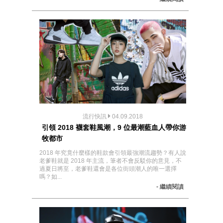
流行快訊
04.09.2018
引領 2018 襪套鞋風潮，9 位最潮藍血人帶你游
牧都市
2018 年究竟什麼樣的鞋款會引領最強潮流趨勢？有人說
老爹鞋就是 2018 年主流，筆者不會反駁你的意見，不
過夏日將至，老爹鞋還會是各位街頭潮人的唯一選擇
嗎？如...
- 繼續閱讀