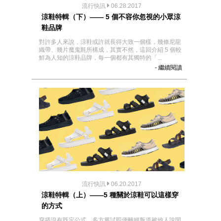
流行快訊
06.28.2017
涼鞋特輯（下）—— 5 個不容你忽視的小眾涼
鞋品牌
對許多人來說，涼鞋或許就長得大致一個樣，幾條尼龍
織帶、幾片魔鬼氈所構成，其實不然，這回介紹 5 個較
鮮為人知的涼鞋品牌，每一個都有其獨特的「...
- 繼續閱讀
流行快訊
06.20.2017
涼鞋特輯（上）——5 種關於涼鞋可以這樣穿
的方式
穿搭沒有既定公式，多方嘗試即便離經叛道被他人說閒