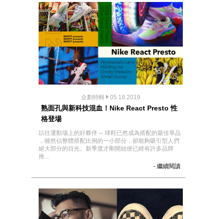
企劃特輯
05.18.2019
熟面孔與新科技混血！Nike React Presto 性
格登場
以往運動場上的好夥伴 ─ 球鞋已然成為搭配的最佳單品
，雖然佔整體搭配比例的一小部分，卻能夠吸引型人們
絕大部分的目光。新季度才剛開始便已經有許多品牌
推...
- 繼續閱讀