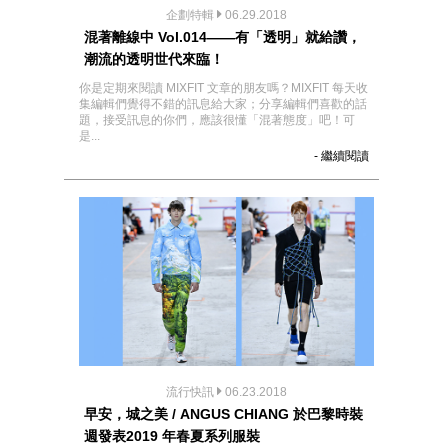
企劃特輯
06.29.2018
混著離線中 Vol.014——有「透明」就給讚，
潮流的透明世代來臨！
你是定期來閱讀 MIXFIT 文章的朋友嗎？MIXFIT 每天收
集編輯們覺得不錯的訊息給大家；分享編輯們喜歡的話
題，接受訊息的你們，應該很懂「混著態度」吧！可
是...
- 繼續閱讀
流行快訊
06.23.2018
早安，城之美 / ANGUS CHIANG 於巴黎時裝
週發表2019 年春夏系列服裝