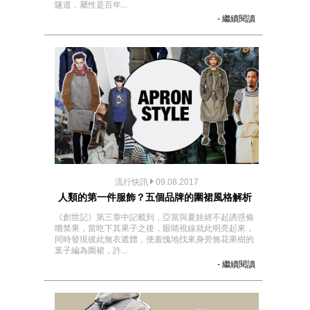
隧道，屬性是百年...
- 繼續閱讀
流行快訊
09.08.2017
人類的第一件服飾？五個品牌的圍裙風格解析
《創世記》第三章中記載到，亞當與夏娃經不起誘惑偷
嚐禁果，當吃下其果子之後，眼睛視線就此明亮起來，
同時發現彼此無衣遮體，便羞愧地找來身旁無花果樹的
葉子編為圍裙，許...
- 繼續閱讀