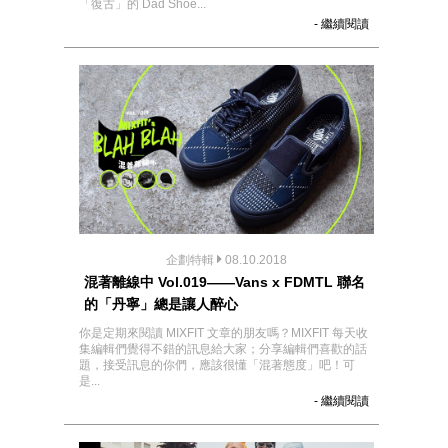
「復古」的 Dad Shoe...
- 繼續閱讀
企劃特輯
08.10.2018
混著離線中 Vol.019——Vans x FDMTL 聯名
的「丹寧」總是讓人醉心
你是定期來閱讀 MIXFIT 文章的朋友嗎？MIXFIT 每天收
集編輯們覺得不錯的訊息給大家；分享編輯們喜歡的話
題，接受訊息的你們，應該很懂「混著態度」吧！可
是...
- 繼續閱讀