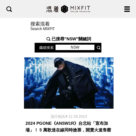
搜索混着
Search MIXFIT
已搜尋"
NSW
"關鍵詞
繼續搜索
流行快訊
12.28.2023
2024 PGONE《ANSW1R》台北站「宣布加
場」！ 5 萬歌迷在線同時搶票，開賣火速售罄