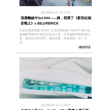
流行快訊
01.15.2020
混著離線中Vol.044——媽，我買了《新世紀福
音戰士》x BE@RBRICK
你是定期來閱讀 MIXFIT 文章的朋友嗎？MIXFIT 每天收
集編輯們覺得不錯的訊息給大家；分享編輯們喜歡的話
題，接受訊息的你們，應該很懂「混著態度」吧！可
是...
- 繼續閱讀
流行快訊
10.14.2019