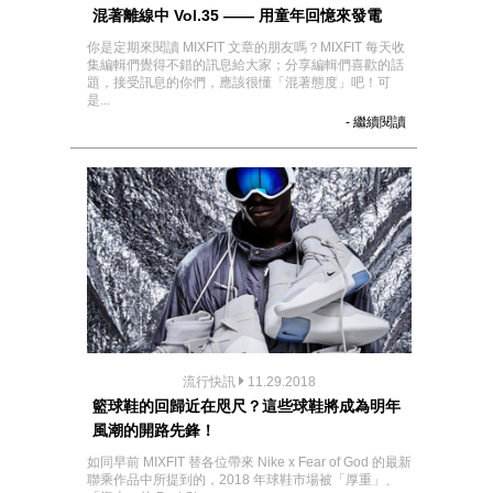
混著離線中 Vol.35 —— 用童年回憶來發電
你是定期來閱讀 MIXFIT 文章的朋友嗎？MIXFIT 每天收
集編輯們覺得不錯的訊息給大家；分享編輯們喜歡的話
題，接受訊息的你們，應該很懂「混著態度」吧！可
是...
- 繼續閱讀
流行快訊
11.29.2018
籃球鞋的回歸近在咫尺？這些球鞋將成為明年
風潮的開路先鋒！
如同早前 MIXFIT 替各位帶來 Nike x Fear of God 的最新
聯乘作品中所提到的，2018 年球鞋市場被「厚重」、