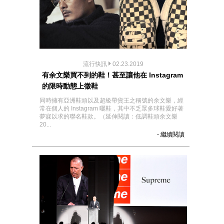
流行快訊
02.23.2019
有余文樂買不到的鞋！甚至讓他在 Instagram
的限時動態上徵鞋
同時擁有亞洲鞋頭以及超級帶貨王之稱號的余文樂，經
常在個人的 Instagram 曬鞋，其中不乏眾多球鞋愛好著
夢寐以求的聯名鞋款。（延伸閱讀：低調鞋頭余文樂
20...
- 繼續閱讀