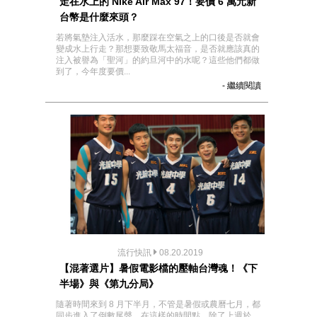
走在水上的 Nike Air Max 97！要價 6 萬元新
台幣是什麼來頭？
若將氣墊注入活水，那麼踩在空氣之上的口後是否就會
變成水上行走？那想要致敬馬太福音，是否就應該真的
注入被譽為「聖河」的約旦河中的水呢？這些他們都做
到了，今年度要價...
- 繼續閱讀
流行快訊
08.20.2019
【混著選片】暑假電影檔的壓軸台灣魂！《下
半場》與《第九分局》
隨著時間來到 8 月下半月，不管是暑假或農曆七月，都
同步進入了倒數尾聲。在這樣的時間點，除了上週於