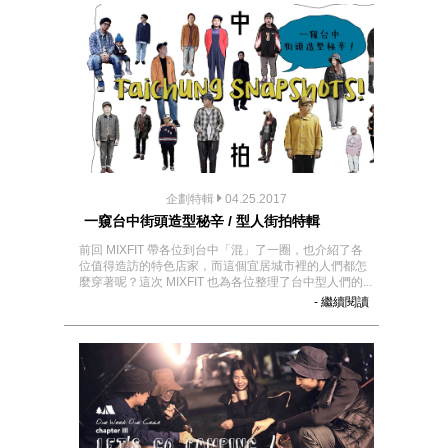
企劃特輯
04.25.2017
一窺台中街頭造型秘辛 / 型人街拍特輯
前回 MIXFIT 帶各位到台中「混」了一圈，也介紹了各
位值得造訪的特色店家，而這個宜居城市裡的人們都怎
麼穿著呢？這次 MIXFIT 也為各位整理了台中型人們的...
- 繼續閱讀