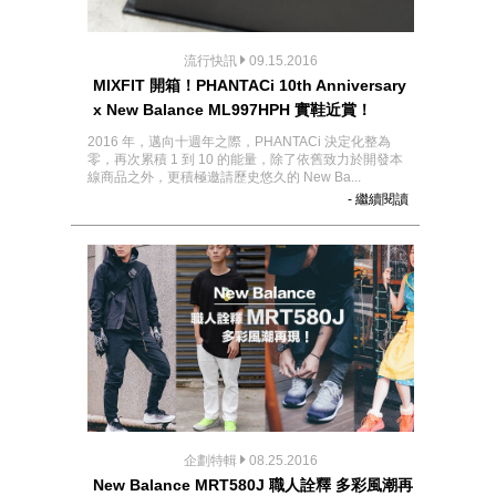
流行快訊
09.15.2016
MIXFIT 開箱！PHANTACi 10th Anniversary
x New Balance ML997HPH 實鞋近賞！
2016 年，邁向十週年之際，PHANTACi 決定化整為
零，再次累積 1 到 10 的能量，除了依舊致力於開發本
線商品之外，更積極邀請歷史悠久的 New Ba...
- 繼續閱讀
企劃特輯
08.25.2016
New Balance MRT580J 職人詮釋 多彩風潮再