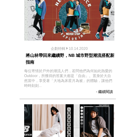
企劃特輯
10.14.2020
將山林帶回來繼續野，NB 城市野型潮流搭配新
指南
每位寄情於戶外的潮流人們，若問他們為何如此熱愛的
Outdoor，所獲得的答案大都是「自由」。置身於大自
然當中，享受著「大地為床星月為被」的體驗，讓他們
時時刻刻...
- 繼續閱讀