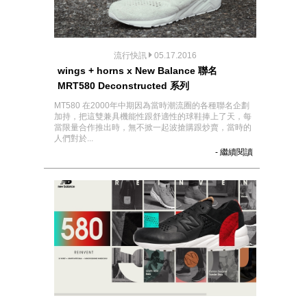
流行快訊
05.17.2016
wings + horns x New Balance 聯名
MRT580 Deconstructed 系列
MT580 在2000年中期因為當時潮流圈的各種聯名企劃
加持，把這雙兼具機能性跟舒適性的球鞋捧上了天，每
當限量合作推出時，無不掀一起波搶購跟炒賣，當時的
人們對於...
- 繼續閱讀