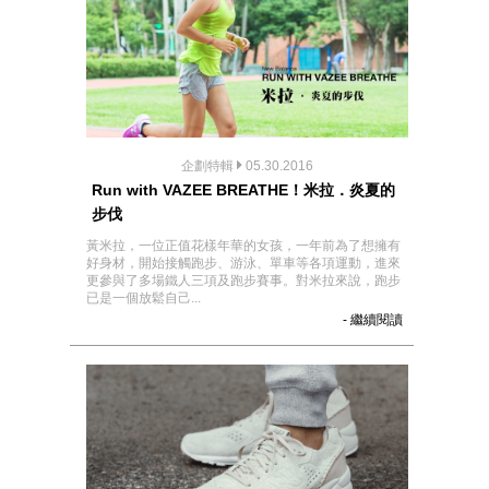
企劃特輯
05.30.2016
Run with VAZEE BREATHE！米拉．炎夏的
步伐
黃米拉，一位正值花樣年華的女孩，一年前為了想擁有
好身材，開始接觸跑步、游泳、單車等各項運動，進來
更參與了多場鐵人三項及跑步賽事。對米拉來說，跑步
已是一個放鬆自己...
- 繼續閱讀