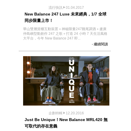
流行快訊
01.04.2017
New Balance 247 Luxe 未來經典，1/7 全球
同步限量上市！
華山雙層貨櫃互動裝置＋神秘限量247雞尾調酒＋盧廣
仲島嶼型動創作 247 之歌＋打造 24 小時 7 天生活風格
大平台，今年 New Balance 247 即...
- 繼續閱讀
企劃特輯
12.20.2016
Just Be Unique！New Balance MRL420 無
可取代的存在意義