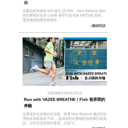
出
為慶祝經典跑鞋 580 誕生 20 周年，New Balance 最近
與巴黎時尚名所 colette 聯手打造全新 MRT580 系列。
運用無縫熱壓技術製作...
- 繼續閱讀
企劃特輯
06.06.2016
Run with VAZEE BREATHE！Fish‭ ‬巷弄間的
奔馳
在看過米拉炎夏的步伐後，跟著 New Balance 邀請到台
灣知名業餘跑者 Fish ，透過他對此雙跑鞋的終極性能測
試，日常生活穿搭的著墨，且就 V...