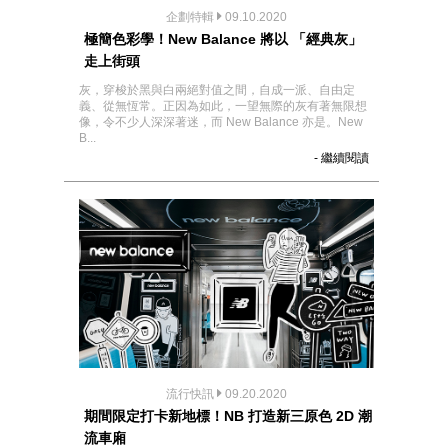
企劃特輯
09.10.2020
極簡色彩學！New Balance 將以 「經典灰」
走上街頭
灰，穿梭於黑與白兩絕對值之間，自成一派、自由定
義、從無恆常。正因為如此，一望無際的灰有著無限想
像，令不少人深深著迷，而 New Balance 亦是。New
B...
- 繼續閱讀
流行快訊
09.20.2020
期間限定打卡新地標！NB 打造新三原色 2D 潮
流車廂