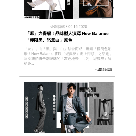
企劃特輯
09.16.2020
「原」力覺醒！品味型人演繹 New Balance
「極限黑、恣意白」原色
「灰」，由「黑」與「白」結合而成，延續「極簡色彩
學！New Balance 將以『經典灰』走上街頭」之話題，
這次我們將告別曖昧的「灰色地帶」，將「經典灰」解
構為...
- 繼續閱讀