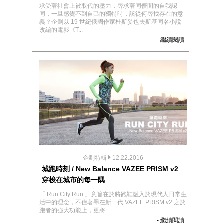
承受著社會上被取代的壓力，尋求著同儕間的自我認
同，一旦感覺不到自己的獨特時，該從何尋找存在的意
義？企劃以 19 世紀俄國作家杜斯妥也夫斯基同名小說
改編的電影《T...
- 繼續閱讀
企劃特輯
12.22.2016
城跑時刻 / New Balance VAZEE PRISM v2
穿梭在城市的每一隅
「 Run City Run 」意旨在於將跑鞋融入於現代人日常生
活中的理念，不僅著墨在新一代 VAZEE PRISM v2 之於
跑者的強大功能上，更將...
- 繼續閱讀