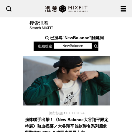
搜索混着
Search MIXFIT
已搜尋"
NewBalance
"關鍵詞
繼續搜索
流行快訊
07.17.2024
強棒聯手出擊！《New Balance大谷翔平限定
特展》熱血揭幕／大谷翔平首款聯名系列服飾