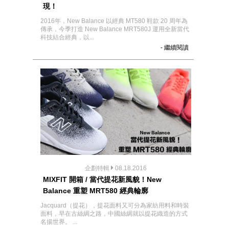
現！
2016年，New Balance 以經典 MT580 鞋款 20 周年為
傳承，今季打造 New Balance MRT580J 運用全新當代
科技結合經典，以...
- 繼續閱讀
企劃特輯
08.18.2016
MIXFIT 開箱 / 當代提花新風貌！New
Balance 重塑 MRT580 經典輪廓
Jacquard（提花），提花面料又可分為家紡用料和時裝
面料，早在古絲綢之路，中國絲綢就以提花織造的方式
名揚世界。 ...