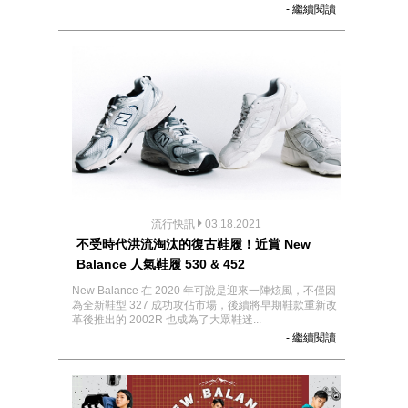
- 繼續閱讀
流行快訊
03.18.2021
不受時代洪流淘汰的復古鞋履！近賞 New
Balance 人氣鞋履 530 & 452
New Balance 在 2020 年可說是迎來一陣炫風，不僅因
為全新鞋型 327 成功攻佔市場，後續將早期鞋款重新改
革後推出的 2002R 也成為了大眾鞋迷...
- 繼續閱讀