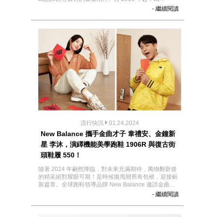
- 繼續閱讀
流行快訊
01.24.2024
New Balance 攜手金曲才子 韋禮安、金鐘新
星 李沐，演繹機能美學跑鞋 1906R 與復古街
頭鞋履 550！
隨著 2024 年翩然降臨，對未來充滿期待，萬物翻新後
的精采絕對耀眼可期！是時候拋甩開舊有包袱，迎接嶄
新篇章。全球跑鞋領導品牌 New Balance 邀請金曲...
- 繼續閱讀