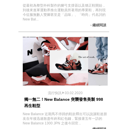
從最初為整型外科製作的腳弓支撐器以及矯正鞋開始，
到後來進軍運動界推出運動員所著用的專業鞋，再到現
今征服無數人雙腳甚至是「品味」、「時尚」代名詞的
New Bal...
- 繼續閱讀
流行快訊
03.02.2020
獨一無二！New Balance 突襲發售美製 998
再生鞋型
New Balance 近期馬不停蹄的鞋款釋出可以說讓鞋迷朋
友在年後迅速散盡年終和紅包錢，緊接著五年一訪的
New Balance 1300 JPN 之後今回官...