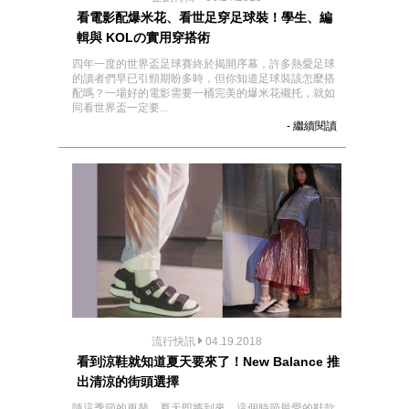
看電影配爆米花、看世足穿足球裝！學生、編
輯與 KOLの實用穿搭術
四年一度的世界盃足球賽終於揭開序幕，許多熱愛足球
的讀者們早已引頸期盼多時，但你知道足球裝該怎麼搭
配嗎？一場好的電影需要一桶完美的爆米花襯托，就如
同看世界盃一定要...
- 繼續閱讀
流行快訊
04.19.2018
看到涼鞋就知道夏天要來了！New Balance 推
出清涼的街頭選擇
隨這季節的更替，夏天即將到來，這個時節最愛的鞋款