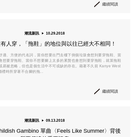
繼續閱讀
潮流新訊
10.29.2018
大有人穿，「拖鞋」的地位與以往已經大不相同！
舒適、方便的代名詞，當你想要出門去樓下倒個垃圾會想到要穿拖鞋、當
會想要穿拖鞋、當你不想要腳上太多的累贅也會想到要穿拖鞋，就算拖鞋
易被忽略，但也是個生活中不可或缺的存在。藉著不久前 Kanye West
z 婚禮時所穿著不合腳的拖...
繼續閱讀
潮流新訊
09.13.2018
ildish Gambino 單曲〈Feels Like Summer〉背後