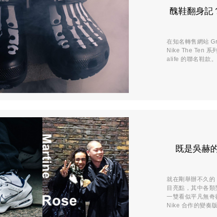
醜鞋翻身記？
在知名轉售網站 Gra
Nike The T
alife 的聯名鞋
既是吳赫的
就在剛舉辦不久的
目亮點，其中各類
一雙看似平凡無奇卻
Nike 合作的變奏版本 