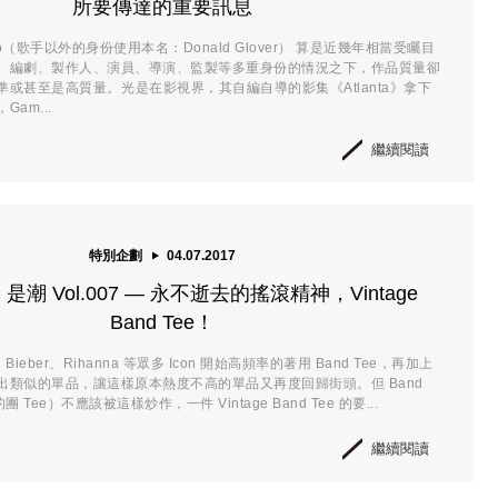
所要傳達的重要訊息
mbino（歌手以外的身份使用本名：Donald Glover） 算是近幾年相當受矚目
、編劇、製作人、演員、導演、監製等多重身份的情況之下，作品質量卻
或甚至是高質量。光是在影視界，其自編自導的影集《Atlanta》拿下
am...
繼續閱讀
特別企劃
04.07.2017
潮 Vol.007 — 永不逝去的搖滾精神，Vintage
Band Tee！
tin Bieber、Rihanna 等眾多 Icon 開始高頻率的著用 Band Tee，再加上
出類似的單品，讓這樣原本熱度不高的單品又再度回歸街頭。但 Band
 Tee）不應該被這樣炒作，一件 Vintage Band Tee 的要...
繼續閱讀