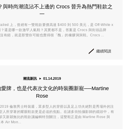
與時尚潮流沾不上邊的 Crocs 晉升為熱門鞋款之
一
iled 上，曾經有一雙鞋款要價高達 $400 到 500 美元，是 Off-White x
en 系列？還是哪一款激罕人氣鞋？其實都不是，答案是 Crocs 與街頭品牌
款。沒有錯，就是那雙你可能也覺得很「醜」的橡膠洞洞鞋。Crocs ...
繼續閱讀
潮流新訊
01.14.2019
愛牌，也是代表次文化的時裝圈新寵──Martine
Rose
 2019 倫敦男士時裝週，眾多型人的穿搭以及足上功夫絕對是秀場外的注
型人所穿著的耀眼鞋款更是必追的焦點。在諸多街拍攝影師的鏡頭中，有
又新穎無比的鞋款讓編輯特別關注，這雙鞋正是由 Martine Rose 與
Air Mon...