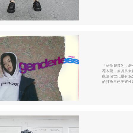
「雄兔腳撲朔，雌
花木蘭，兼具男女
觀這個世代最有魅力的人
的打扮早已突破性別