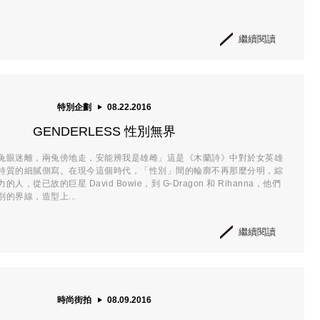
繼續閱讀
特別企劃
08.22.2016
GENDERLESS 性別無界
兔眼迷離，兩兔傍地走，安能辨我是雄雌」這是《木蘭詩》中對於女英雄
特質的細膩側寫。在現今這個時代，「性別」間的輪廓不再那麼分明，綜
，從已故的巨星 David Bowie，到 G-Dragon 和 Rihanna，他們
的界線，造型上...
繼續閱讀
時尚街拍
08.09.2016