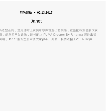
時尚街拍
02.13.2017
Janet
灰色作為造型基調，運用連帽上衣與單寧褲營造出套裝感，並搭配棕灰色的大衣
簡單卻不失趣味，最後配上 PUMA Creeper By Rihanna 營造出都
格，Janet 的造型非常值大家參考。外套：私物連帽上衣：Nike褲