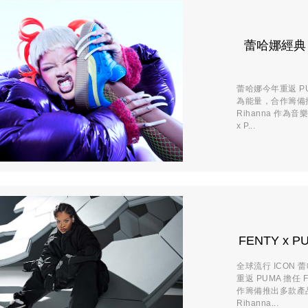
蕾哈娜經典 F
蕾哈娜今年重返 PU
為能量，合作籌備推
Rihanna 作為
x P...
FENTY 
全球流行 ICON 
重返 PUMA 擔任
作籌備推出多款產品，
Rihanna...