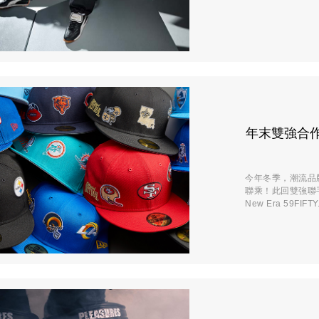
年末雙強合作 /
今年冬季，潮流品牌 
聯乘！此回雙強聯手，
New Era 59FIFTY.