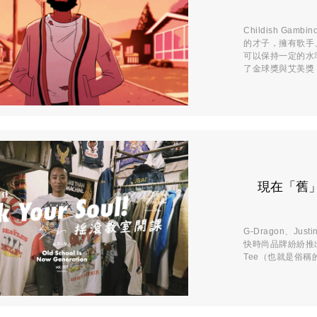
Childish Ga
的才子，擁有歌手
可以保持一定的水準
了金球獎與艾美獎，G
現在「舊」是
G-Dragon、Jus
快時尚品牌紛紛推
Tee（也就是俗稱的團