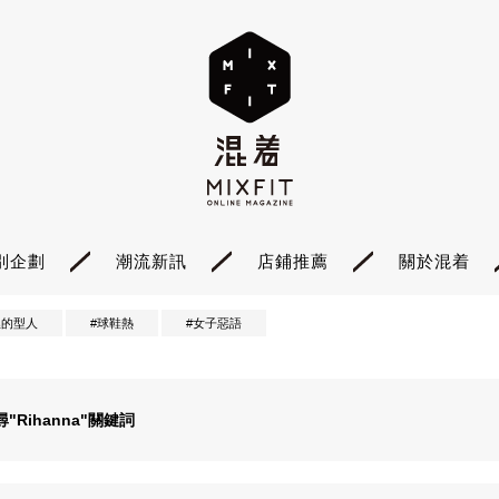
別企劃
潮流新訊
店鋪推薦
關於混着
裡的型人
#球鞋熱
#女子惡語
尋"
Rihanna
"關鍵詞