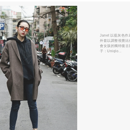
Janet 以藍
外套以調整視覺比例，
會女孩的獨特復古風
子：Uniqlo...