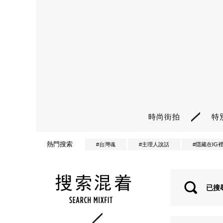
時尚街拍
特
熱門搜索
#台灣魂
#主理人說話
#隱藏在IG
已搜