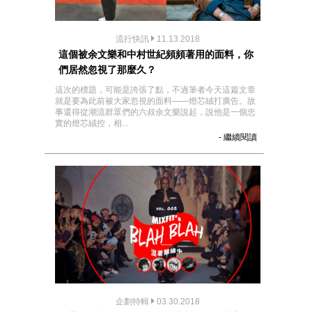
流行快訊
11.13.2018
這個被余文樂和中村世紀頻頻著用的面料，你
們居然忽視了那麼久？
這次的標題，可能是誇張了點，不過筆者今天這篇文章
就是要為此前被大家忽視的面料——燈芯絨打廣告。故
事還得從潮流群眾們的六叔余文樂說起，說他是一個忠
實的燈芯絨控，相...
- 繼續閱讀
企劃特輯
03.30.2018