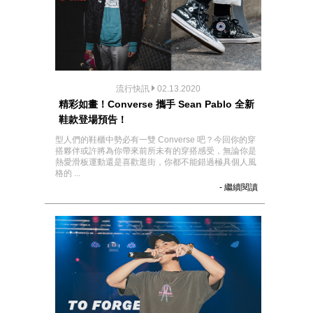
流行快訊
02.13.2020
精彩如畫！Converse 攜手 Sean Pablo 全新
鞋款登場預告！
型人們的鞋櫃中勢必有一雙 Converse 吧？今回你的穿
搭夥伴或許將為你帶來前所未有的穿搭感受，無論你是
熱愛滑板運動還是喜歡逛街，你都不能錯過極具個人風
格的 ...
- 繼續閱讀