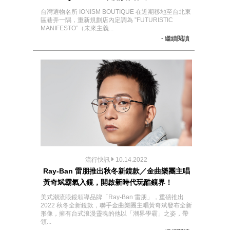
台灣選物名所 IONISM BOUTIQUE 在近期移地至台北東
區巷弄一隅，重新規劃店內定調為 ”FUTURISTIC
MANIFESTO”（未來主義...
- 繼續閱讀
流行快訊
10.14.2022
Ray-Ban 雷朋推出秋冬新鏡款／金曲樂團主唱
黃奇斌霸氣入鏡，開啟新時代玩酷鏡界！
美式潮流眼鏡領導品牌「Ray-Ban 雷朋」，重磅推出
2022 秋冬全新鏡款，聯手金曲樂團主唱黃奇斌發布全新
形像，擁有台式浪漫靈魂的他以「潮界學霸」之姿，帶
領...