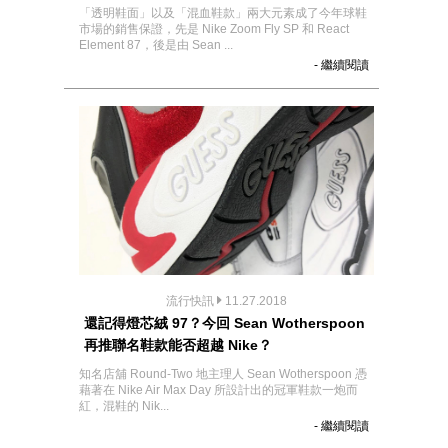
「透明鞋面」以及「混血鞋款」兩大元素成了今年球鞋
市場的銷售保證，先是 Nike Zoom Fly SP 和 React
Element 87，後是由 Sean ...
- 繼續閱讀
流行快訊
11.27.2018
還記得燈芯絨 97？今回 Sean Wotherspoon
再推聯名鞋款能否超越 Nike？
知名店舖 Round-Two 地主理人 Sean Wotherspoon 憑
藉著在 Nike Air Max Day 所設計出的冠軍鞋款一炮而
紅，混鞋的 Nik...
- 繼續閱讀