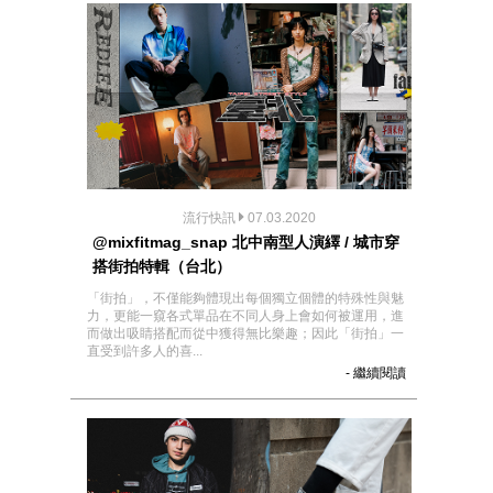
流行快訊
07.03.2020
@mixfitmag_snap 北中南型人演繹 / 城市穿
搭街拍特輯（台北）
「街拍」，不僅能夠體現出每個獨立個體的特殊性與魅
力，更能一窺各式單品在不同人身上會如何被運用，進
而做出吸睛搭配而從中獲得無比樂趣；因此「街拍」一
直受到許多人的喜...
- 繼續閱讀