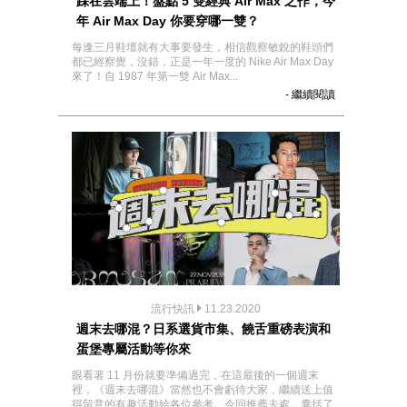
踩在雲端上！盤點 5 雙經典 Air Max 之作，今
年 Air Max Day 你要穿哪一雙？
每逢三月鞋壇就有大事要發生，相信觀察敏銳的鞋頭們
都已經察覺，沒錯，正是一年一度的 Nike Air Max Day
來了！自 1987 年第一雙 Air Max...
- 繼續閱讀
流行快訊
11.23.2020
週末去哪混？日系選貨市集、饒舌重磅表演和
蛋堡專屬活動等你來
眼看著 11 月份就要準備過完，在這最後的一個週末
裡，《週末去哪混》當然也不會虧待大家，繼續送上值
得留意的有趣活動給各位參考。今回推薦去處，囊括了