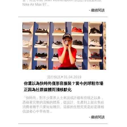
會，而去年由 Sean Wotherspoon 所設計的混血鞋款
Nike Air Max 97...
- 繼續閱讀
流行快訊
01.04.2019
你還以為快時尚僅形容服裝？當今的球鞋市場
正因為社群媒體而淺移默化
「快時尚」對不少業界人士來說或許都有些嗤之以鼻，
憑藉著完整的流暢的體系，從設計、生產到上架出售給
消費者幾乎只要短短幾日。這樣的生態究竟是好是壞相
信讀者心中早有答...
- 繼續閱讀