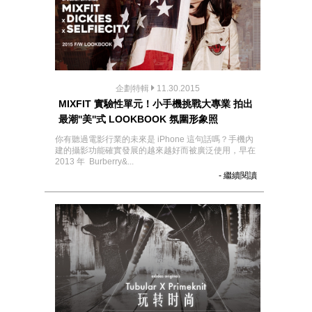
企劃特輯
11.30.2015
MIXFIT 實驗性單元！小手機挑戰大專業 拍出
最潮''美''式 LOOKBOOK 氛圍形象照
你有聽過電影行業的未來是 iPhone 這句話嗎？手機內
建的攝影功能確實發展的越來越好而被廣泛使用，早在
2013 年 Burberry&...
- 繼續閱讀