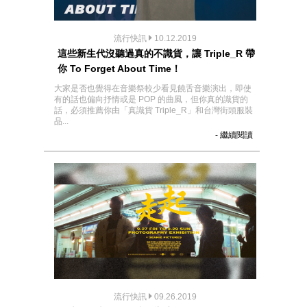
流行快訊
10.12.2019
這些新生代沒聽過真的不識貨，讓 Triple_R 帶
你 To Forget About Time！
大家是否也覺得在音樂祭較少看見饒舌音樂演出，即使
有的話也偏向抒情或是 POP 的曲風，但你真的識貨的
話，必須推薦你由「真識貨 Triple_R」和台灣街頭服裝
品...
- 繼續閱讀
流行快訊
09.26.2019