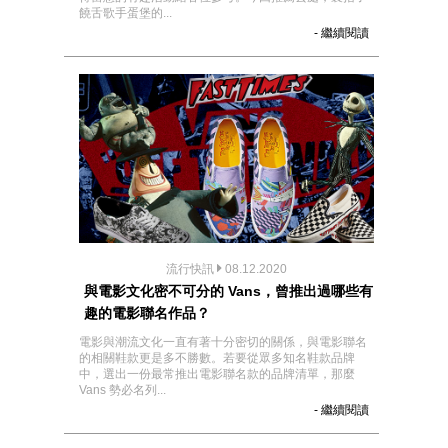
饒舌歌手蛋堡的...
- 繼續閱讀
流行快訊
08.12.2020
與電影文化密不可分的 Vans，曾推出過哪些有
趣的電影聯名作品？
電影與潮流文化一直有著十分密切的關係，與電影聯名
的相關鞋款更是多不勝數。若要從眾多知名鞋款品牌
中，選出一份最常推出電影聯名款的品牌清單，那麼
Vans 勢必名列...
- 繼續閱讀