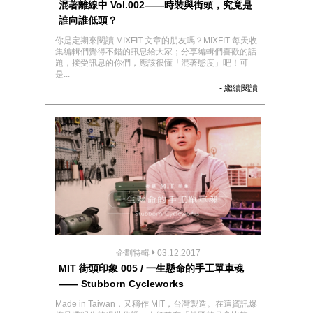
混著離線中 Vol.002——時裝與街頭，究竟是
誰向誰低頭？
你是定期來閱讀 MIXFIT 文章的朋友嗎？MIXFIT 每天收
集編輯們覺得不錯的訊息給大家；分享編輯們喜歡的話
題，接受訊息的你們，應該很懂「混著態度」吧！可
是...
- 繼續閱讀
企劃特輯
03.12.2017
MIT 街頭印象 005 / 一生懸命的手工單車魂
—— Stubborn Cycleworks
Made in Taiwan，又稱作 MIT，台灣製造。在這資訊爆