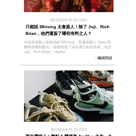
流行快訊
05.20.2021
只能說 88rising 太會簽人！除了 Joji、Rich
Brian，他們還簽了哪些有料之人？
作為質感藝人集散地的 88rising，靠著創辦人 Sean 和
團隊的獨到眼光，陸續發掘了深具潛力的創作者，包含
Joji、Rich Brian、Higher ...
- 繼續閱讀
流行快訊
03.25.2021