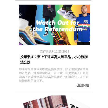
流行快訊
11.23.2018
投票穿搭？穿上了這些高人氣單品，小心沒辦
法公投
即將迎來的選舉可以說是備受關注，除了選情膠著的高
雄市之戰，蜂蜜檸檬以及一首《愛江山更愛美人》更是
超越了各式潮流單品成為社群網站上的新寵兒，人生短
短幾個秋的旋律不...
- 繼續閱讀