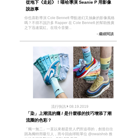
從地下《走起》！嘻哈導演 Seanie P 用影像
說故事
你也喜歡導演 Cole Bennett 帶點迷幻又抽象的影像風格
嗎？不得不說許多 Rapper 在 Cole Bennett 的幫助推廣
之下迅速竄紅。在現今音樂...
- 繼續閱讀
流行快訊
08.19.2019
「染」上潮流的癮 / 是什麼樣的技巧增添了潮
流圈的色彩？
「獨一無二」一直以來都是世人們所追尋的，創造往往
因為獨特而吸引人，而今回由球鞋單位 @owaishsb 推