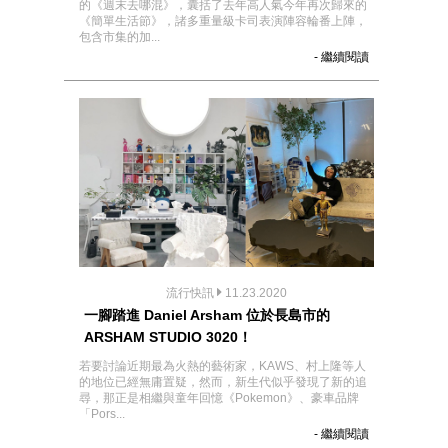
的《週末去哪混》，囊括了去年高人氣今年再次歸來的
《簡單生活節》，諸多重量級卡司表演陣容輪番上陣，
包含市集的加...
- 繼續閱讀
流行快訊
11.23.2020
一腳踏進 Daniel Arsham 位於長島市的
ARSHAM STUDIO 3020！
若要討論近期最為火熱的藝術家，KAWS、村上隆等人
的地位已經無庸置疑，然而，新生代似乎發現了新的追
尋，那正是相繼與童年回憶《Pokemon》、豪車品牌
「Pors...
- 繼續閱讀