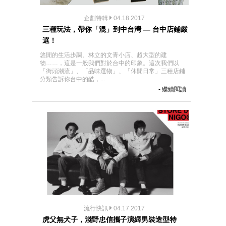
企劃特輯
04.18.2017
三種玩法，帶你「混」到中台灣 — 台中店鋪嚴
選！
悠閒的生活步調、林立的文青小店、超大型的建
物……，這是一般我們對於台中的印象。這次我們以
「街頭潮流」、「品味選物」、「休閒日常」三種店鋪
分類告訴你台中的酷，...
- 繼續閱讀
流行快訊
04.17.2017
虎父無犬子，淺野忠信攜子演繹男裝造型特