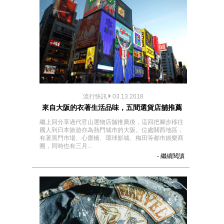
流行快訊
03.13.2018
來自大阪的衣著生活品味，五間選貨店舖推薦
繼上回分享過代官山選物店舖推薦後，這回把腳步移往
國人到日本旅遊亦為熱門城市的大阪。位處關西地區，
有著黑門市場、心齋橋、環球影城、梅田等都市娛樂商
圈，同時也有三月...
- 繼續閱讀