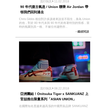
流行快訊
11.02.2018
90 年代復古氣息 / Union 聯乘 Air Jordan 帶
領我們回到過去
Chris Gibbs 相信對許多讀者來說並不陌生，身為 Union
的他，對於 80 年代末與 90 年代初有著特別的情感，當
時的氛圍別具一格、不被任何趨勢所...
- 繼續閱讀
流行快訊
08.22.2018
亞洲團結！Onitsuka Tiger x SANKUANZ 上
官喆推出限量系列「ASIAN UNION」
在國際知名度越來越高漲的中國男裝品牌 SANKUANZ