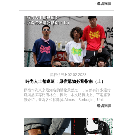
- 繼續閱讀
流行快訊
02.02.2023
時尚人士都逛這！原宿購物必逛指南（上）
原宿作為東京最知名的購物景點之一，自然有許多選貨
店與品牌專門店林立。因此，本文將拆成上、下兩篇來
做介紹，並為各位扣除掉 Atmos、Berberjin、Unit...
- 繼續閱讀