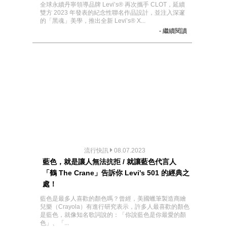
全球永續丹寧領導品牌 Levi’s® 再次攜手 CLOT，延續
雙方 2023 年發表的紀念性聯名作品設計，並注入深邃
的「黑魂」美學，推出全新 Levi’s® X...
- 繼續閱讀
流行快訊
08.07.2023
藍色，就是讓人無法抗拒 / 就讓藍色代言人
「鶴 The Crane」告訴你 Levi's 501 的經典之
處！
藍色是最多人喜歡的顏色嗎？曾經，美國蠟筆製造商繪
兒樂（Crayola）有進行研究表示，許多人最喜歡的顏色
是藍色，就像知名歌詞說的：「你說藍色是你最愛的顏
色」、「...