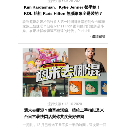
流行快訊
05.26.2021
Kim Kardashian、Kylie Jenner 都學她！
KOL 始祖 Paris Hilton 無腦形象全是裝的？
說到超級名媛相信許多人第一時間都會聯想到金卡戴珊
家族三姐妹吧？但在 Paris Hilton 面前她們只能算是小
妹。在那社群軟體還不發達的時代，Paris Hi...
- 繼續閱讀
流行快訊
12.10.2020
週末去哪混？簡單生活節、嘻哈二手拍以及米
台日古著快閃店與你共度美好假期
一晃眼，12 月已經過了差不多一半的時間，這次新一回