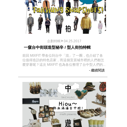
企劃特輯
04.25.2017
一窺台中街頭造型秘辛 / 型人街拍特輯
前回 MIXFIT 帶各位到台中「混」了一圈，也介紹了各
位值得造訪的特色店家，而這個宜居城市裡的人們都怎
麼穿著呢？這次 MIXFIT 也為各位整理了台中型人們的...
- 繼續閱讀