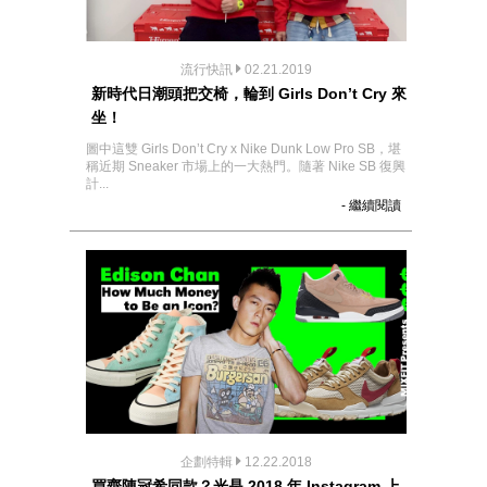
流行快訊
02.21.2019
新時代日潮頭把交椅，輪到 Girls Don’t Cry 來
坐！
圖中這雙 Girls Don’t Cry x Nike Dunk Low Pro SB，堪
稱近期 Sneaker 市場上的一大熱門。隨著 Nike SB 復興
計...
- 繼續閱讀
企劃特輯
12.22.2018
買齊陳冠希同款？光是 2018 年 Instagram 上