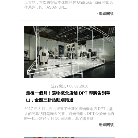
上官喆，本次將與日本休閒品牌 Onitsuka Tiger 推出合
作系列，以「ASIAN UN...
- 繼續閱讀
流行快訊
08.07.2018
最後一個月！選物概念店舖 DPT 即將告別華
山，全館三折活動別錯過
2017 年 3 月，台北迎來了全新的選物概念店 DPT，盛
大的開幕彷彿是昨天的事，時光飛逝，DPT 位於華山的
唯一店址將於 9 月 16 日結束。為了讓喜愛 ...
- 繼續閱讀