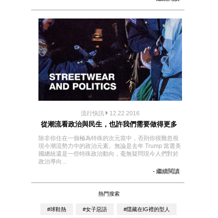
流行快訊
12.22.2016
從潮流看政治與民生，也許我們需要做得更多
除非你住在一個極為特殊的次元當中，否則你很難忽視
現今潮流勢力中的政治元素。無論是去年 Trump 當選美
國總統還是一些特殊政治動向，毫無疑問現今人們對於
政治導向...
- 繼續閱讀
熱門搜索
#球鞋熱
#女子惡語
#隱藏在IG裡的型人