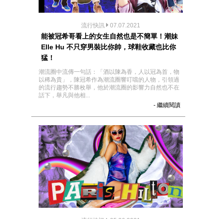
流行快訊
07.07.2021
能被冠希哥看上的女生自然也是不簡單！潮妹
Elle Hu 不只穿男裝比你帥，球鞋收藏也比你
猛！
潮流圈中流傳一句話：「酒以陳為香，人以冠為首，物
以稀為貴」，陳冠希作為潮流圈響叮噹的人物，引領過
的流行趨勢不勝枚舉，他於潮流圈的影響力自然也不在
話下，舉凡與他相...
- 繼續閱讀