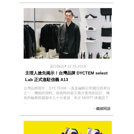
流行快訊
12.25.2019
主理人搶先揭示！台灣品牌 DYCTEM select
Lab 正式進駐信義 A13
台灣品牌當中，DYCTEAM 一直是編輯日常關注的單位
之一，機能的用料、前衛時尚卻又萬分實用的設計、獨
有的輪廓剪裁都令人十分著迷，本次 MIXFIT 便邀請了
...
- 繼續閱讀