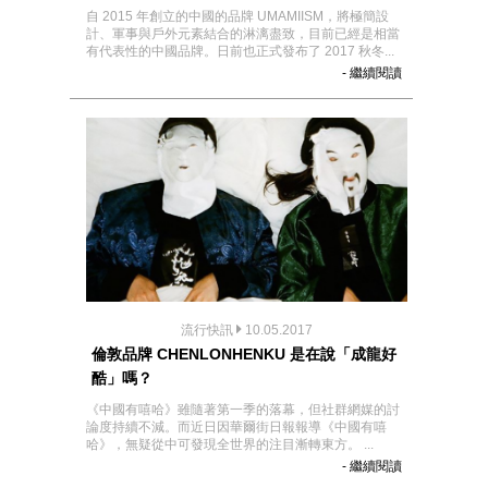
自 2015 年創立的中國的品牌 UMAMIISM，將極簡設
計、軍事與戶外元素結合的淋漓盡致，目前已經是相當
有代表性的中國品牌。日前也正式發布了 2017 秋冬...
- 繼續閱讀
流行快訊
10.05.2017
倫敦品牌 CHENLONHENKU 是在說「成龍好
酷」嗎？
《中國有嘻哈》雖隨著第一季的落幕，但社群網媒的討
論度持續不減。而近日因華爾街日報報導《中國有嘻
哈》，無疑從中可發現全世界的注目漸轉東方。 ...
- 繼續閱讀