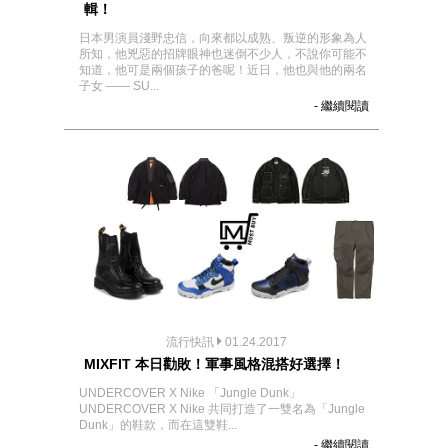
輯！
日本男演員淺野忠信，向來都以成熟、叛逆的形象為人
所知，他兇惡的招牌眼神也迷倒不少人，不說你可能不
知道，他可是兩個孩子的爸呢！近日，他也與他的兩名
子女 —— SU...
- 繼續閱讀
流行快訊
01.24.2017
MIXFIT 本日勸敗！軍事風格混搭好選擇！
UNDERCOVER X Nike 「Jungle Dunk」
UNDERCOVER X Nike 共同打造了一雙名為「Jungle
Dunk」的鞋款，而在這雙鞋...
- 繼續閱讀