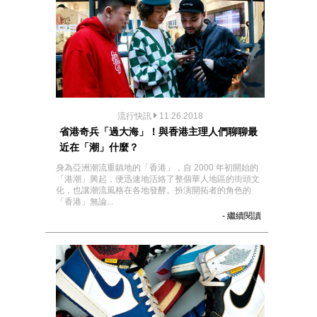
流行快訊
11.26.2018
省港奇兵「過大海」！與香港主理人們聊聊最
近在「潮」什麼？
身為亞洲潮流重鎮地的「香港」，自 2000 年初開始的
「港潮」興起，便迅速地活絡了整個華人地區的街頭文
化，也讓潮流風格在各地發酵。扮演開拓者的角色的
「香港」無論...
- 繼續閱讀