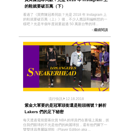
的鞋就要破百萬（下）
看過了《買齊陳冠希同款？光是 2018 年 Instagram 上
的鞋就要破百萬（上）》後，不少人應該和編輯想的一
樣吧？光是半個年度就要超過 50 萬新台幣的球...
- 繼續閱讀
流行快訊
12.18.2018
紫金大軍要的是冠軍頭銜還是鞋頭稱號？解析
Lakers 們的足下秘密
每天透過電視螢幕欣賞 NBA 的球員們在賽場上風貌，抓
住我們眼球的不光是他們的絢麗球技，還有他們腳下一
雙雙球員專屬版球鞋（Player Edition aka ...