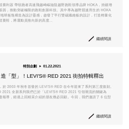
競賽利器 帶領跑者高速飛越崎嶇險阻越野跑鞋領導品牌 HOKA，持續增
基因，推動突破極限的跑鞋創新科技。其中專為越野競速而生的 HOKA
系列，以地球板塊構造為設計靈感，啟發了平行雙碳纖維板的設計，打造輕量化
賽鞋，將運動員推向新的高度...
繼續閱讀
特別企劃
01.22.2021
「型」！LEVI'S® RED 2021 街拍特輯釋出
 2003 年秋冬首發的 LEVI'S® RED 在今年迎來了系列第三度復刻。
RED 2021 全新系列我們已於「LEVI'S® RED 2021 引領潮流的關鍵為
盡報導，錯過上回精采介紹的朋友務必回顧。今回，我們邀請了 6 位型
繼續閱讀