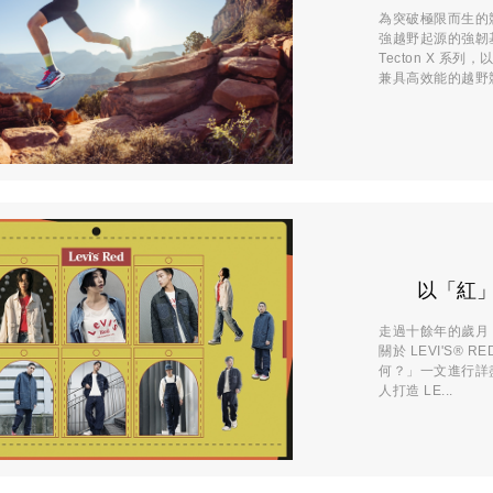
為突破極限而生的
強越野起源的強韌
Tecton X 
兼具高效能的越野競
以「紅」造
走過十餘年的歲月，於
關於 LEVI'S® 
何？」一文進行詳
人打造 LE...