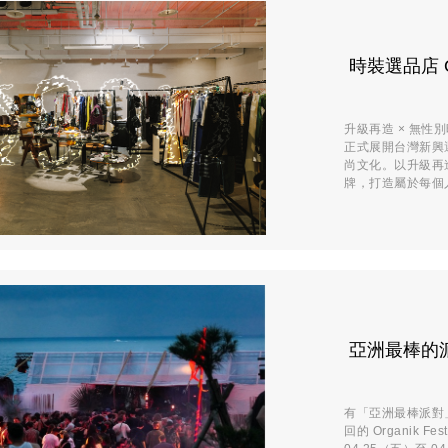
時裝選品店 
升級再造 × 無性
正式展開台灣新興
尚文化。以升級再
牌，打造屬於每個人
亞洲最棒的派對 
有「亞洲最棒派對
回的 Organik