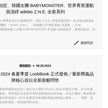
宏、韓國女團 BABYMONSTER、世界菁英運動
員演繹 adidas Z.N.E. 全新系列
tswear 秋季首波主打服飾系列，宣告 Z.N.E. 再度改版回歸！此次集結奧運金
斯（ Noah Lyles ）、英格蘭天才球星裘德·貝靈漢（ Jude
 ）、韓國怪物新人女團 BABYMONSTER 及形象大使林柏宏，透過對跑步、足
繼續閱讀
潮流新訊
08.29.2024
bel 2024 春夏季度 LookBook 正式發佈／重新釋義品
牌核心並以全新面貌問世
新釋義黑色意志一改以往大眾對 Black Label 的既定印像，在今年夏
風格，本季度貼合更多丹寧材質搭載前衛的剪裁，演化出獨樹一格的新復
的季度推出 2024 春夏系列並重新釋義品牌核心精神 ——「黑標」是
別的展現，傳達我們對於高...