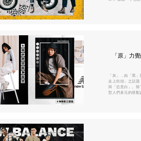
「原」力覺醒
「灰」，由「黑」與
走上街頭」之話題
與「恣意白」。除了
型人們多元的搭配參