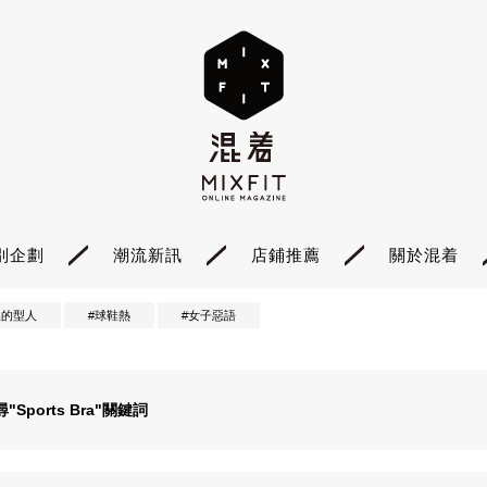
別企劃
潮流新訊
店鋪推薦
關於混着
裡的型人
#球鞋熱
#女子惡語
尋"
Sports Bra
"關鍵詞