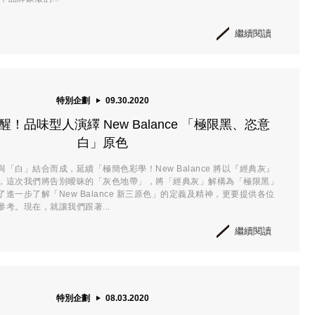
繼續閱讀
特別企劃
09.30.2020
！品味型人演繹 New Balance 「極限黑、恣意
白」原色
「白」結合而成，延續「極簡色彩學！New Balance 將以『經典灰』
，這次我們將告別曖昧的「灰色地帶」，將「經典灰」解構為「極限黑」
進一步了解「New Balance 新三原色」的定義及精神，更要提供各位
考。現在，就讓我們跟著...
繼續閱讀
特別企劃
08.03.2020