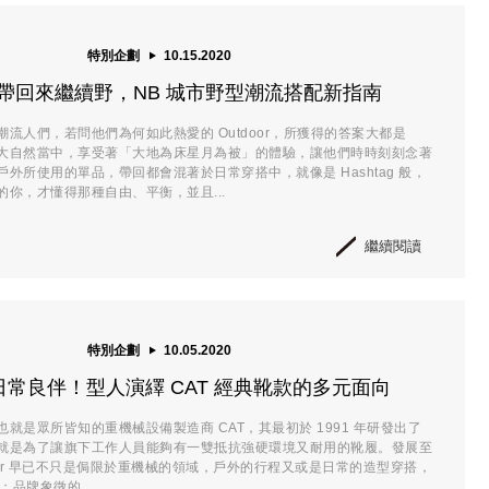
特別企劃
10.15.2020
帶回來繼續野，NB 城市野型潮流搭配新指南
流人們，若問他們為何如此熱愛的 Outdoor，所獲得的答案大都是
大自然當中，享受著「大地為床星月為被」的體驗，讓他們時時刻刻念著
外所使用的單品，帶回都會混著於日常穿搭中，就像是 Hashtag 般，
你，才懂得那種自由、平衡，並且...
繼續閱讀
特別企劃
10.05.2020
常良伴！型人演繹 CAT 經典靴款的多元面向
R，也就是眾所皆知的重機械設備製造商 CAT，其最初於 1991 年研發出了
就是為了讓旗下工作人員能夠有一雙抵抗強硬環境又耐用的靴履。發展至
twear 早已不只是侷限於重機械的領域，戶外的行程又或是日常的造型穿搭，
；品牌象徵的...