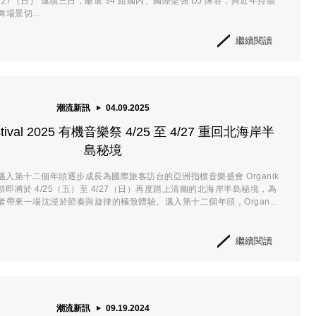
04.27（日） 連續三日，嚴選 34 組國內、國際堅強 DJ 陣容，與近年持續
場景切...
繼續閱讀
潮流新訊
04.09.2025
estival 2025 有機音樂祭 4/25 至 4/27 重回北海岸半
島秘境
tival 邁入第十二個年頭逐步成長為國際旅客訪台的亞洲指標音樂盛會 Organik
機音樂祭即將於 4/25（五）至 4/27（日）再度踏上清幽的北海岸半島秘境，為
帶來一場沈浸於節奏與旋律的極致體驗。邁入第十二個年頭，Organ...
繼續閱讀
潮流新訊
09.19.2024