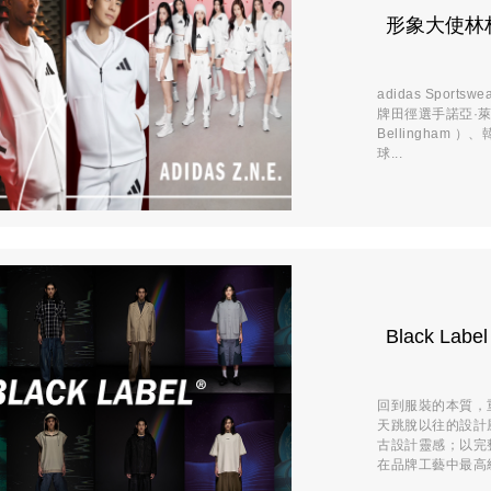
形象大使林柏
adidas Spor
牌田徑選手諾亞·萊爾
Bellingham
球...
Black La
回到服裝的本質，重
天跳脫以往的設計
古設計靈感；以完整
在品牌工藝中最高級