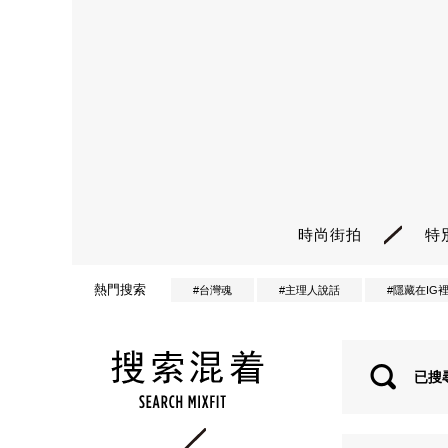
時尚街拍
特
熱門搜索
#台灣魂
#主理人說話
#隱藏在IG
已搜