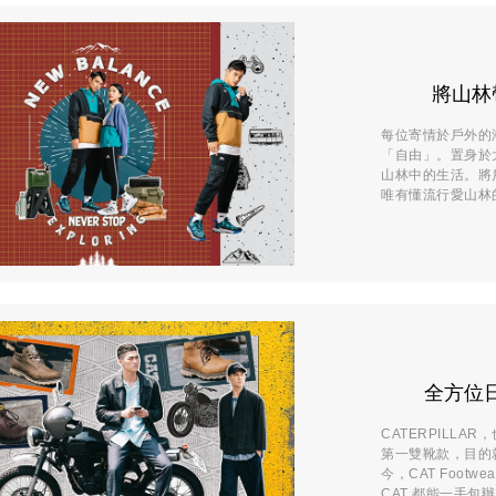
將山林
每位寄情於戶外的潮
「自由」。置身於
山林中的生活。將戶
唯有懂流行愛山林的
全方位日
CATERPILLA
第一雙靴款，目的
今，CAT Foo
CAT 都能一手包辦