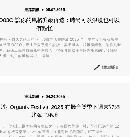
潮流新訊
05.07.2025
O83O 讓你的風格升級再造：時尚可以浪漫也可以
有點怪
別時尚 × 概念選品店的下一步實體店鋪將於 2025 年下半年度於板橋新埔
選品店 O83O，專注於分享獨立設計、美學風格，並推廣綠色、無性別時
造、藝術工藝與自由風格為核心，挖掘具實驗性與個性輪廓的設計師品
獨一無二的風格場域。 從選...
繼續閱讀
潮流新訊
04.20.2025
Organik Festival 2025 有機音樂季下週末登陸
北海岸秘境
」、「地球上最美好的音樂祭之一」等國際美譽，發起至今已邁向第 12
 Festival 有機音樂祭，今年依舊選址在北海岸半島秘境，於下週末