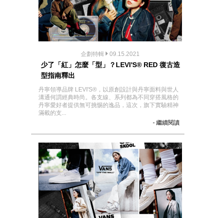
企劃特輯
09.15.2021
少了「紅」怎麼「型」？LEVI'S® RED 復古造
型指南釋出
丹寧領導品牌 LEVI'S®，以原創設計與丹寧面料與世人
溝通何謂經典時尚。各支線、系列都為不同穿搭風格的
丹寧愛好者提供無可挑惕的逸品，這次，旗下實驗精神
滿載的支...
- 繼續閱讀