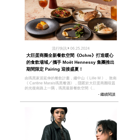
流行快訊
06.25.2024
大巨蛋商圈全新餐飲空間《Ochre》打造暖心
的食飲場域／攜手 Moët Hennessy 集團推出
期間限定 Pairing 迎接盛夏！
由瑪⿊家居延伸的餐飲計畫，繼中⼭《 Lille M 》、敦南
《 Cantine Marais瑪⿊餐酒》，隱匿於⼤巨蛋商圈喧囂
的光復南路上⼀隅，瑪⿊最新餐飲空間《...
- 繼續閱讀