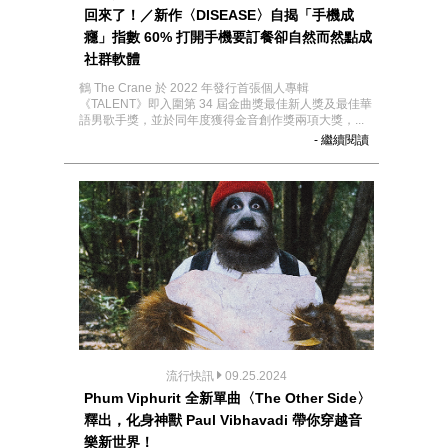
回來了！／新作〈DISEASE〉自揭「手機成
癮」指數 60% 打開手機要訂餐卻自然而然點成
社群軟體
鶴 The Crane 於 2022 年發行首張個人專輯
《TALENT》即入圍第 34 屆金曲獎最佳新人獎及最佳華
語男歌手獎，並於同年度獲得金音創作獎兩項大獎，...
- 繼續閱讀
流行快訊
09.25.2024
Phum Viphurit 全新單曲〈The Other Side〉
釋出，化身神獸 Paul Vibhavadi 帶你穿越音
樂新世界！