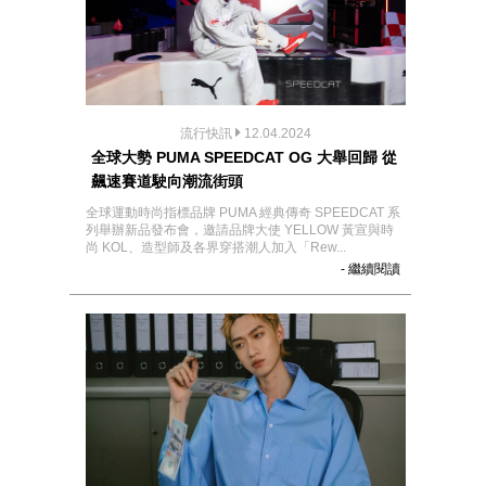
流行快訊
12.04.2024
全球大勢 PUMA SPEEDCAT OG 大舉回歸 從
飆速賽道駛向潮流街頭
全球運動時尚指標品牌 PUMA 經典傳奇 SPEEDCAT 系
列舉辦新品發布會，邀請品牌大使 YELLOW 黃宣與時
尚 KOL、造型師及各界穿搭潮人加入「Rew...
- 繼續閱讀