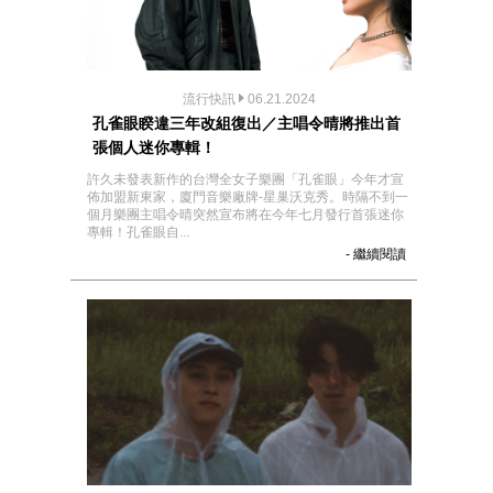
流行快訊
06.21.2024
孔雀眼睽違三年改組復出／主唱令晴將推出首
張個人迷你專輯！
許久未發表新作的台灣全女子樂團「孔雀眼」今年才宣
佈加盟新東家，廈門音樂廠牌-星巢沃克秀。時隔不到一
個月樂團主唱令晴突然宣布將在今年七月發行首張迷你
專輯！孔雀眼自...
- 繼續閱讀