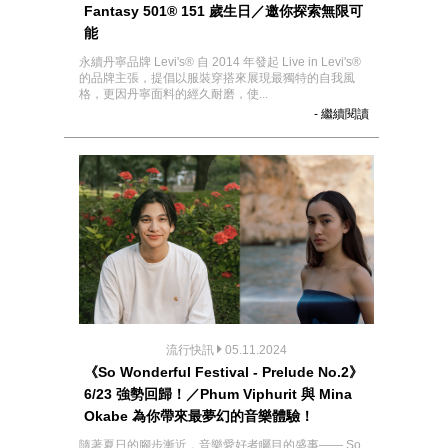
Fantasy 501® 151 歲生日／邀你探索無限可
能
永續丹寧品牌 Levi's® 自 2014 年發起 Live in Levi's®
的品牌主張，提倡以服裝穿搭來展現最獨特的自我風
格，更因丹寧面料的經久耐磨，使...
- 繼續閱讀
流行快訊
05.11.2024
《So Wonderful Festival - Prelude No.2》
6/23 強勢回歸！／Phum Viphurit 與 Mina
Okabe 為你帶來最夢幻的音樂體驗！
隨著夏日的腳步漸近，音樂愛好者矚目的盛事—— So