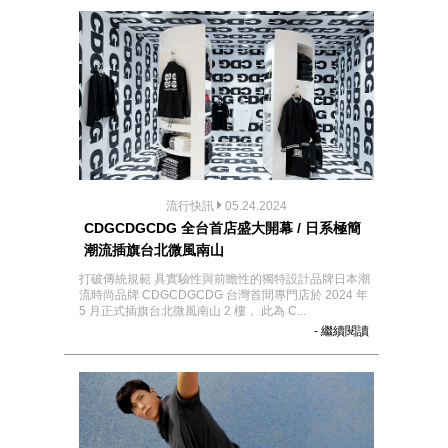
流行快訊
05.24.2024
CDGCDGCDG 全台首店盛大開幕 / 日系極簡
潮流插旗台北微風南山
打破傳統規範 具實驗性與前瞻性的獨特設計品牌日本潮
流時尚品牌 CDGCDGCDG 台灣首間專門店於 2024 年
5 月正式插旗台北微風南山 2 樓， 此為 C...
- 繼續閱讀