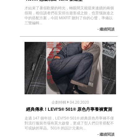
才結束了暑假歡樂的時光，轉眼間又能迎來連續的兩個
假期，相信讀者們在安排出遊形成之餘，也苦惱旅途之
中的搭配方案，今回 MIXFIT 聽到了你的心聲，準備以
三雙編輯...
- 繼續閱讀
企劃特輯
04.20.2020
經典傳承！LEVI'S® 501® 原色丹寧養褲實測
走過 147 個年頭，LEVI'S® 501® 經典原色丹寧褲不僅
對流行服裝市場有莫大啟發，更成了型人們日常搭配不
可或缺的單品。501® 的設計元素向...
- 繼續閱讀