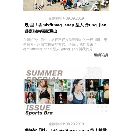
企劃特輯
09.09.2019
履·型！@mixfitmag_snap 型人 @ting_jian
遊逛指南獨家釋出
在繁忙的生活中，旅行不僅是調劑身心的一種消遣，更
是探索一座城市最好的方式。今回，我們邀來了
@mixfitmag_snap 型人 @ting_jian 與我們分...
- 繼續閱讀
企劃特輯
08.20.2019
動靜皆「型」！@mixfitmag_snap 型人挑戰