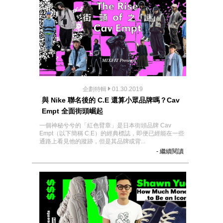
企劃特輯
01.30.2019
與 Nike 聯名後的 C.E 還算小眾品牌嗎？Cav
Empt 全面街頭崛起
一個神秘兮兮的「紅色臂章」是日本街頭品牌 Cav
Empt（以下簡稱 C.E）的經典標誌，即便已經能在一些
通路上看見他的蹤跡，但是其品牌或背...
- 繼續閱讀