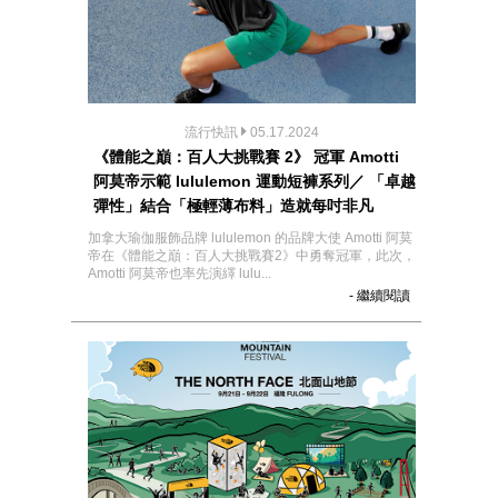
流行快訊
05.17.2024
《體能之巔：百人大挑戰賽 2》 冠軍 Amotti
阿莫帝示範 lululemon 運動短褲系列／ 「卓越
彈性」結合「極輕薄布料」造就每吋非凡
加拿大瑜伽服飾品牌 lululemon 的品牌大使 Amotti 阿莫
帝在《體能之巔：百人大挑戰賽2》中勇奪冠軍，此次，
Amotti 阿莫帝也率先演繹 lulu...
- 繼續閱讀