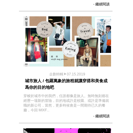
- 繼續閱讀
企劃特輯
07.15.2019
城市旅人 / 包羅萬象的旅程就讓穿搭和美食成
爲你的目的地吧
穿梭於城市中的我們，任誰都像是旅人。無時無刻都在
經歷一場新的冒險，目的地或許是校園、或許是準備就
職的新公司，當然，更多時候會是一間期待已久的餐
廳，今回 MIXF...
- 繼續閱讀