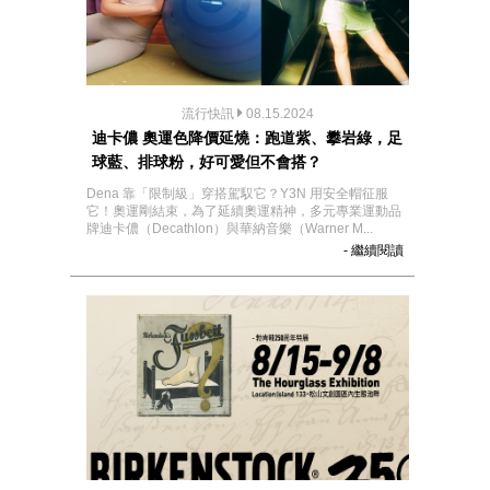
流行快訊
08.15.2024
迪卡儂 奧運色降價延燒：跑道紫、攀岩綠，足
球藍、排球粉，好可愛但不會搭？
Dena 靠「限制級」穿搭駕馭它？Y3N 用安全帽征服
它！奧運剛結束，為了延續奧運精神，多元專業運動品
牌迪卡儂（Decathlon）與華納音樂（Warner M...
- 繼續閱讀