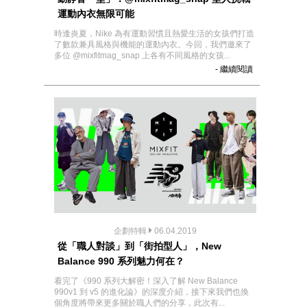
運動內衣無限可能
時逢炎夏，Nike 為有運動習慣且熱愛生活的女孩們打造
了數款兼具風格與機能的運動內衣。今回，我們邀來了
多位 @mixfitmag_snap 上各有不同風格的女孩...
- 繼續閱讀
企劃特輯
06.04.2019
從「職人對談」到「街拍型人」，New
Balance 990 系列魅力何在？
看完了《990 系列大解密！深入了解 New Balance
990v1 到 v5 的進化論》的深度介紹，接下來我們也換
個角度將帶來更多關於職人們的分享，此次有...