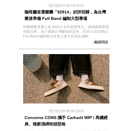
流行快訊
06.19.2024
咖啡廳首選樂團「92914」好評回歸，為台灣
樂迷準備 Full Band 編制大型專場
韓國療癒系雙人組 92914 去年首度來台，連續兩場專場
秒殺完售，為了感謝台灣樂迷的支持，92914 宣布將以
Full Band 編制來台並登上更大的演出場館...
- 繼續閱讀
流行快訊
06.06.2024
Converse CONS 攜手 Carhartt WIP / 再續經
典、煥新演繹街頭型格