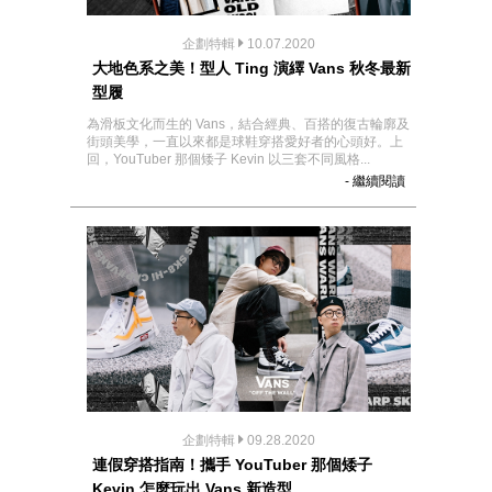
企劃特輯
10.07.2020
大地色系之美！型人 Ting 演繹 Vans 秋冬最新
型履
為滑板文化而生的 Vans，結合經典、百搭的復古輪廓及
街頭美學，一直以來都是球鞋穿搭愛好者的心頭好。上
回，YouTuber 那個矮子 Kevin 以三套不同風格...
- 繼續閱讀
企劃特輯
09.28.2020
連假穿搭指南！攜手 YouTuber 那個矮子
Kevin 怎麼玩出 Vans 新造型