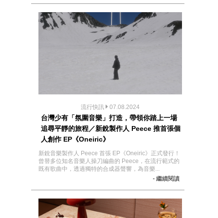
流行快訊
07.08.2024
台灣少有「氛圍音樂」打造，帶領你踏上一場
追尋平靜的旅程／新銳製作人 Peece 推首張個
人創作 EP《Oneiric》
新銳音樂製作人 Peece 首張 EP《Oneiric》正式發行！
曾替多位知名音樂人操刀編曲的 Peece，在流行範式的
既有歌曲中，透過獨特的合成器聲響，為音樂...
- 繼續閱讀