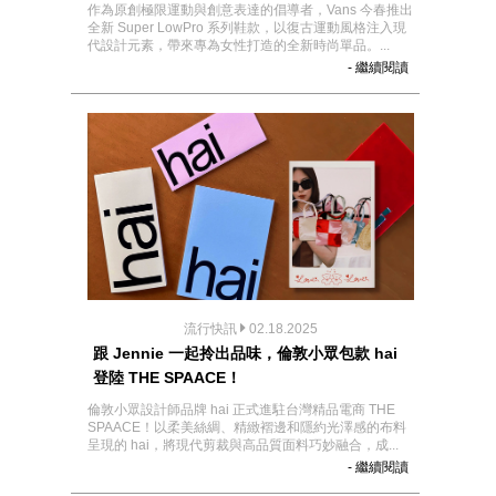
作為原創極限運動與創意表達的倡導者，Vans 今春推出
全新 Super LowPro 系列鞋款，以復古運動風格注入現
代設計元素，帶來專為女性打造的全新時尚單品。...
- 繼續閱讀
流行快訊
02.18.2025
跟 Jennie 一起拎出品味，倫敦小眾包款 hai
登陸 THE SPAACE！
倫敦小眾設計師品牌 hai 正式進駐台灣精品電商 THE
SPAACE！以柔美絲綢、精緻褶邊和隱約光澤感的布料
呈現的 hai，將現代剪裁與高品質面料巧妙融合，成...
- 繼續閱讀