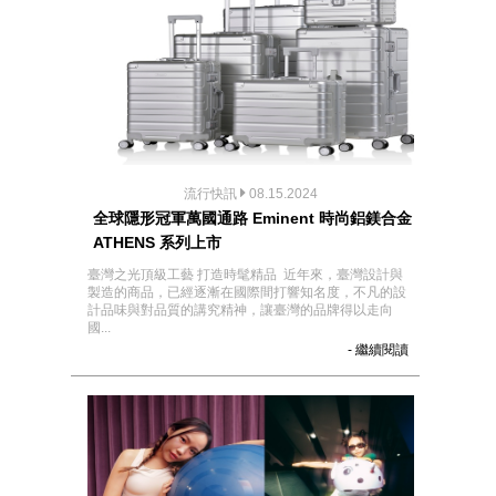
流行快訊
08.15.2024
全球隱形冠軍萬國通路 Eminent 時尚鋁鎂合金
ATHENS 系列上市
臺灣之光頂級工藝 打造時髦精品 近年來，臺灣設計與
製造的商品，已經逐漸在國際間打響知名度，不凡的設
計品味與對品質的講究精神，讓臺灣的品牌得以走向
國...
- 繼續閱讀