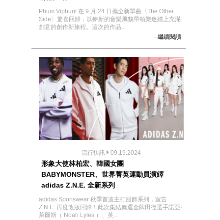
Phum Viphurit 在 9 月 24 日攜全新單曲〈The Other
Side〉驚喜回歸，以嶄新的音樂風貌帶領樂迷踏上充滿
創意的創作新旅程。這次的作品...
- 繼續閱讀
流行快訊
09.19.2024
形象大使林柏宏、韓國女團
BABYMONSTER、世界菁英運動員演繹
adidas Z.N.E. 全新系列
adidas Sportswear 秋季首波主打服飾系列，宣告
Z.N.E. 再度改版回歸！此次集結奧運金牌田徑選手諾亞·
萊爾斯（ Noah Lyles ）、英...