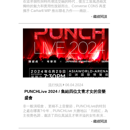
在追求個性與時尚潮流交融的時代，復古⼯裝風憑藉其
獨特的魅⼒和實⽤性脫穎⽽出。Converse CONS 再度
攜手 Carhartt WIP 推出聯名力作——兩款...
- 繼續閱讀
流行快訊
06.04.2024
PUNCHLive 2024 / 集結四位文青才女的音樂
盛會
非一般演唱會， 更稱不上音樂節，PUNCHLive的特別
之處在哪裏?今年，PUNCHLive 大膽地以「月經紅」為
主視覺色調，邀請了四位真誠且才華洋溢的女性表演...
- 繼續閱讀