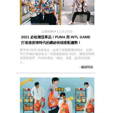
企劃特輯
12.24.2020
2021 必收潮流單品！PUMA 用 INTL GAME
打造後疫情時代的繽紛街頭搭配趨勢！
艱辛的 2020 就要過去，結束了困難重重的時光，品牌
早已準備好邀請各位一同迎接嶄新的 2021，擺脫長時間
的黑暗籠罩，PUMA 將以「繽紛」為題，點亮街頭潮
人...
- 繼續閱讀