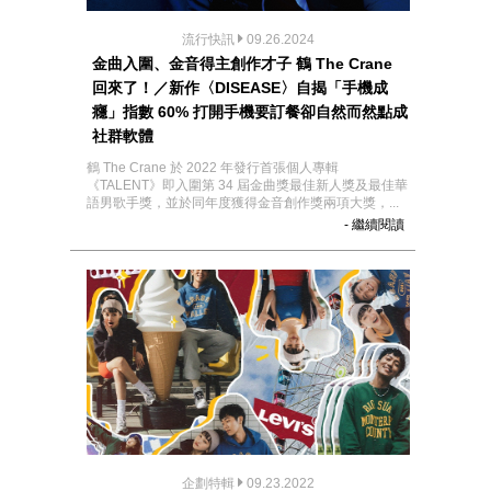
流行快訊
09.26.2024
金曲入圍、金音得主創作才子 鶴 The Crane
回來了！／新作〈DISEASE〉自揭「手機成
癮」指數 60% 打開手機要訂餐卻自然而然點成
社群軟體
鶴 The Crane 於 2022 年發行首張個人專輯
《TALENT》即入圍第 34 屆金曲獎最佳新人獎及最佳華
語男歌手獎，並於同年度獲得金音創作獎兩項大獎，...
- 繼續閱讀
企劃特輯
09.23.2022