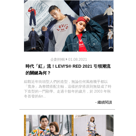
企劃特輯
01.08.2021
時代「紅」流！LEVI'S® RED 2021 引領潮流
的關鍵為何？
綜觀近年街頭型人們的造型，無論任何風格幾乎都以
「寬身」為整體搭配主軸，這樣的穿搭原則無疑成了時
下造型的一門顯學。走過十餘年的歲月，於 2003 年秋
冬首發的&n...
- 繼續閱讀