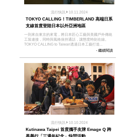
流行快訊
10.11.2024
TOKYO CALLING！TIMBERLAND 高端日系
支線首度登陸日本以外亞洲地區
一則來自東京的來電，將日本匠心工藝與美國戶外傳統
工裝連接，同時與風格保持通話，讓態度時刻在線。
TOKYO CALLING to Taiwan透過日本工藝打造...
- 繼續閱讀
流行快訊
10.10.2024
Kutinawa Taipei 首度攜手友牌 Emage Q 跨
界舉行「三週年紀念」快閃活動