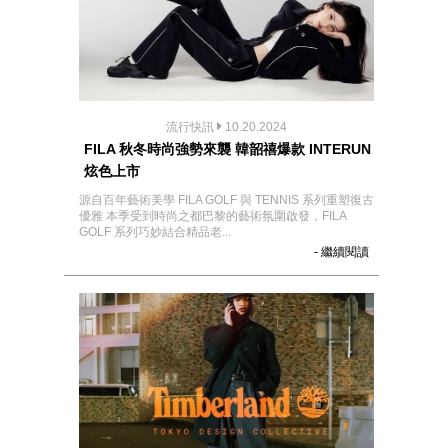
流行快訊
10.20.2024
FILA 秋冬時尚強勢來襲 韓韶禧爆款 INTERUN
炫色上市
源自百年藝術美學 FILA GOLF 與 TENNIS 系列重塑復古
優雅 本季受到時尚之都巴黎的藝術氛圍啟發，FILA
GOLF 系列巧妙結合精品老...
- 繼續閱讀