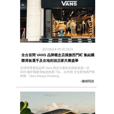
流行快訊
09.30.2024
全台首間 VANS 品牌概念店插旗西門町 集結國
際滑板選手及在地街頭店家共襄盛舉
全球領導潮流品牌 Vans 再次引爆街頭滑板熱潮！於
9/28 攜手職業滑板資格賽 TSL，在年輕 文化聖地西門町
舉辦「Vans Always Pushing...
- 繼續閱讀