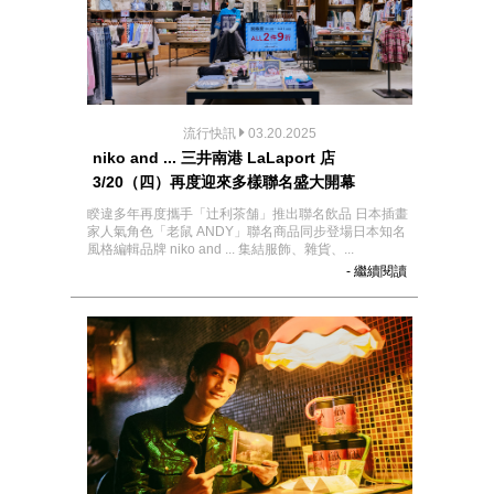
流行快訊
03.20.2025
niko and ... 三井南港 LaLaport 店
3/20（四）再度迎來多樣聯名盛大開幕
睽違多年再度攜手「辻利茶舗」推出聯名飲品 日本插畫
家人氣角色「老鼠 ANDY」聯名商品同步登場日本知名
風格編輯品牌 niko and ... 集結服飾、雜貨、...
- 繼續閱讀