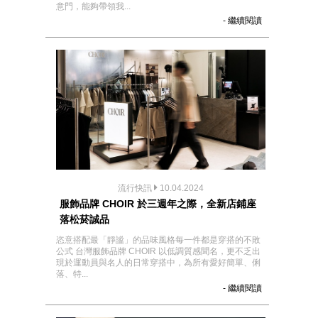
意門，能夠帶領我...
- 繼續閱讀
流行快訊
10.04.2024
服飾品牌 CHOIR 於三週年之際，全新店鋪座
落松菸誠品
恣意搭配最「靜謐」的品味風格每一件都是穿搭的不敗
公式 台灣服飾品牌 CHOIR 以低調質感聞名，更不乏出
現於運動員與名人的日常穿搭中，為所有愛好簡單、俐
落、特...
- 繼續閱讀