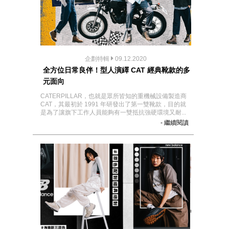
企劃特輯
09.12.2020
全方位日常良伴！型人演繹 CAT 經典靴款的多
元面向
CATERPILLAR，也就是眾所皆知的重機械設備製造商
CAT，其最初於 1991 年研發出了第一雙靴款，目的就
是為了讓旗下工作人員能夠有一雙抵抗強硬環境又耐...
- 繼續閱讀