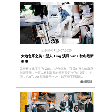
企劃特輯
10.07.2020
大地色系之美！型人 Ting 演繹 Vans 秋冬最新
型履
為滑板文化而生的 Vans，結合經典、百搭的復古輪廓及
街頭美學，一直以來都是球鞋穿搭愛好者的心頭好。上
回，YouTuber 那個矮子 Kevin 以三套不同風格...
- 繼續閱讀