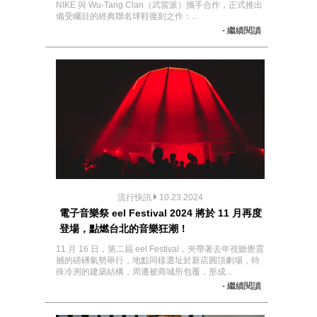
NIKE 與 Wu-Tang Clan（武當派）攜手合作，正式推出
備受矚目的經典聯名球鞋復刻之作：...
- 繼續閱讀
流行快訊
10.23.2024
電子音樂祭 eel Festival 2024 將於 11 月再度
登場，點燃台北的音樂狂潮！
11 月 16 日，第二屆 eel Festival，夾帶著去年視聽覺震
撼的磅礡氣勢舉行，地點同樣選址於新店圓頂劇場，特
殊冷冽的建築結構，周遭被商城所包覆，形成...
- 繼續閱讀