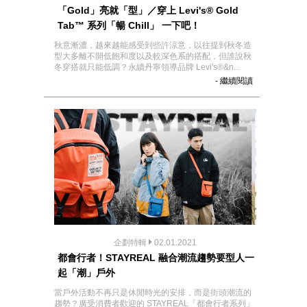
「Gold」亮就「型」／穿上 Levi's® Gold
Tab™ 系列「暢 Chill」 一下吧！
秋意漸濃，越來越能感受到些許涼意，以往提到秋冬造
型大多離不開低飽和度以及較深色系的搭配，但誰說秋
冬穿搭就只能低調？永續丹寧領導品牌 Levi's®&n...
- 繼續閱讀
企劃特輯
02.01.2021
都會行者！STAYREAL 融合潮流趨勢要型人一
起「潮」戶外
當戶外活動不再只是休閒時光的安排，而是街頭潮流的
趨勢？廣受消費者歡迎的 STAYREAL「都會行者系列」