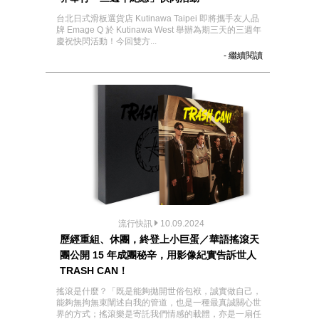
台北日式滑板選貨店 Kutinawa Taipei 即將攜手友人品
牌 Emage Q 於 Kutinawa West 舉辦為期三天的三週年
慶祝快閃活動！今回雙方...
- 繼續閱讀
流行快訊
10.09.2024
歷經重組、休團，終登上小巨蛋／華語搖滾天
團公開 15 年成團秘辛，用影像紀實告訴世人
TRASH CAN！
搖滾是什麼？「既是能夠拋開世俗包袱，誠實做自己，
能夠無拘無束闡述自我的管道，也是一種最真誠關心世
界的方式；搖滾樂是寄託我們情感的載體，亦是一扇任