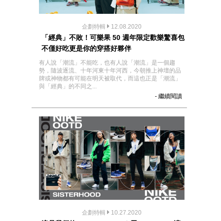
企劃特輯
12.08.2020
「經典」不敗！可樂果 50 週年限定歡樂驚喜包
不僅好吃更是你的穿搭好夥伴
有人說「潮流」不能吃，也有人說「潮流」是一個趨
勢，隨波逐流、十年河東十年河西，今朝推上神壇的品
牌或神物都有可能在明天被取代，而這也正是「潮流」
與「經典」的不同之...
- 繼續閱讀
企劃特輯
10.27.2020