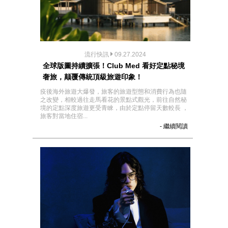
流行快訊
09.27.2024
全球版圖持續擴張！Club Med 看好定點秘境
奢旅，颠覆傳統頂級旅遊印象！
疫後海外旅遊大爆發，旅客的旅遊型態和消費行為也隨
之改變，相較過往走馬看花的景點式觀光，前往自然秘
境的定點深度旅遊更受青睞，由於定點停留天數較長 ，
旅客對當地住宿...
- 繼續閱讀