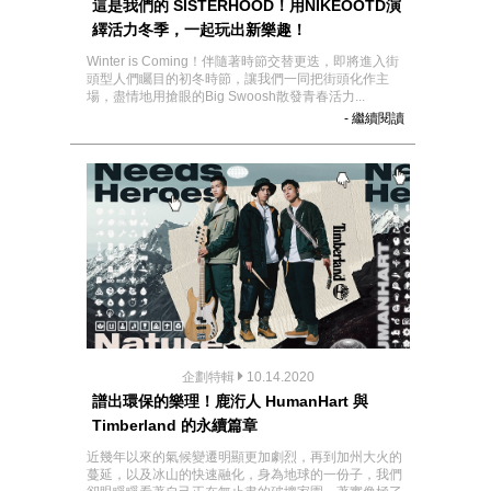
這是我們的 SISTERHOOD！用NIKEOOTD演
繹活力冬季，一起玩出新樂趣！
Winter is Coming！伴隨著時節交替更迭，即將進入街
頭型人們矚目的初冬時節，讓我們一同把街頭化作主
場，盡情地用搶眼的Big Swoosh散發青春活力...
- 繼續閱讀
企劃特輯
10.14.2020
譜出環保的樂理！鹿洐人 HumanHart 與
Timberland 的永續篇章
近幾年以來的氣候變遷明顯更加劇烈，再到加州大火的
蔓延，以及冰山的快速融化，身為地球的一份子，我們