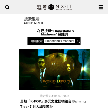
搜索混着
Search MIXFIT
已搜尋"
Timberland x
Madness
"關鍵詞
繼續搜索
流行快訊
05.07.2025
另類「K-POP」多元文化怪物組合 Balming
Tiger 7 月大編制來台