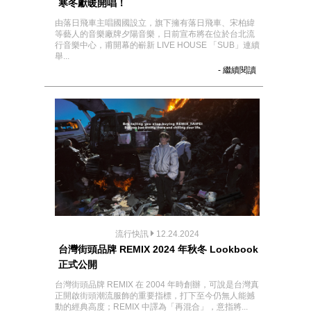
寒冬獻暖開唱！
由落日飛車主唱國國設立，旗下擁有落日飛車、宋柏緯
等藝人的音樂廠牌夕陽音樂，日前宣布將在位於台北流
行音樂中心，甫開幕的嶄新 LIVE HOUSE 「SUB」連續
舉...
- 繼續閱讀
流行快訊
12.24.2024
台灣街頭品牌 REMIX 2024 年秋冬 Lookbook
正式公開
台灣街頭品牌 REMIX 在 2004 年時創辦，可說是台灣真
正開啟街頭潮流服飾的重要指標，打下至今仍無人能撼
動的經典高度；REMIX 中譯為「再混合」，意指將...