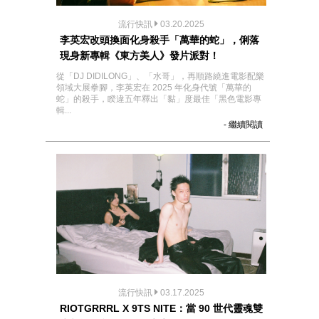
流行快訊
03.20.2025
李英宏改頭換面化身殺手「萬華的蛇」，俐落
現身新專輯《東方美人》發片派對！
從「DJ DIDILONG」、「水哥」，再順路繞進電影配樂
領域大展拳腳，李英宏在 2025 年化身代號「萬華的
蛇」的殺手，睽違五年釋出「黏」度最佳「黑色電影專
輯...
- 繼續閱讀
流行快訊
03.17.2025
RIOTGRRRL X 9TS NITE：當 90 世代靈魂雙