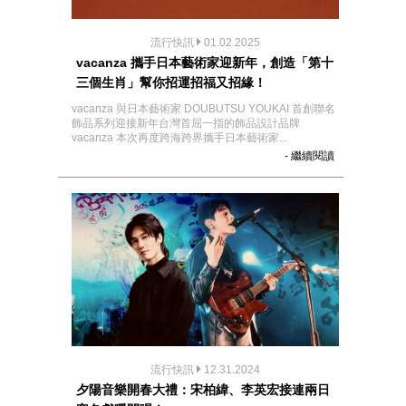
流行快訊
01.02.2025
vacanza 攜手日本藝術家迎新年，創造「第十
三個生肖」幫你招運招福又招緣！
vacanza 與日本藝術家 DOUBUTSU YOUKAI 首創聯名
飾品系列迎接新年台灣首屈一指的飾品設計品牌
vacanza 本次再度跨海跨界攜手日本藝術家...
- 繼續閱讀
流行快訊
12.31.2024
夕陽音樂開春大禮：宋柏緯、李英宏接連兩日