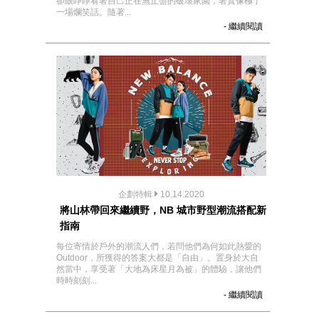
卻眼睜睜看著自己正在無止盡的破壞家園，著實像極了
一場爛笑話。隨著...
- 繼續閱讀
企劃特輯
10.14.2020
將山林帶回來繼續野，NB 城市野型潮流搭配新
指南
每位寄情於戶外的潮流人們，若問他們為何如此熱愛的
Outdoor，所獲得的答案大都是「自由」。置身於大自
然當中，享受著「大地為床星月為被」的體驗，讓他們
時時刻刻...
- 繼續閱讀