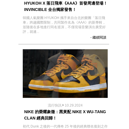
HYUKOH X 落日飛車《AAA》首發周邊登場！
INVINCIBLE 全台獨家發售！
韓國人氣樂團 HYUKOH 攜手來自台北的樂團「落日飛
車」跨越國際限制，共同製作名為《AAA》的新專輯，
並隨後在多地進行同名巡演，不僅現場音樂演出廣受好
評，就連...
- 繼續閱讀
流行快訊
10.29.2024
NIKE 的榮耀象徵：黑黃配 NIKE X WU-TANG
CLAN 經典回歸！
初代 Dunk 之後的一代傳奇 25 年後的經典聯名復刻之作