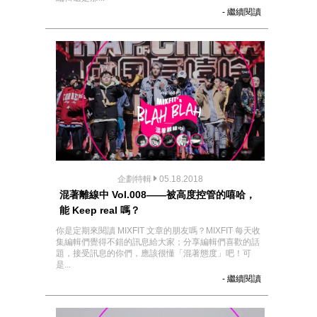
- 繼續閱讀
企劃特輯
05.18.2018
混著離線中 Vol.008——被高度控管的嘻哈，
能 Keep real 嗎？
你是定期來閱讀 MIXFIT 文章的朋友嗎？MIXFIT 每天收
集編輯們覺得不錯的訊息給大家；分享編輯們喜歡的話
題，接受訊息的你們，應該很懂「混著態度」吧！可
是...
- 繼續閱讀