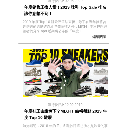
流行快訊
02.05.2020
年度銷售王換人當！2019 球鞋 Top Sale 排名
讓你意想不到！
2019 年度 Top 10 鞋款評選結束後，除了在過年後將曾
經錯過的遺憾透過紅包錢彌補之外，MIXFIT 本次也想與
讀者們分享 npd 近期所公布的「年度 T...
- 繼續閱讀
流行快訊
12.02.2019
年度鞋王由誰奪下？MIXFIT 編輯盤點 2019 年
度 Top 10 鞋履
時光飛逝，2018 年的 Top 5 鞋款評選彷彿才是昨天的事