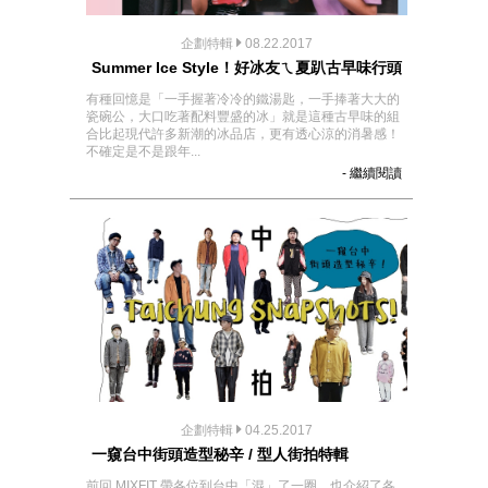
企劃特輯
08.22.2017
Summer Ice Style！好冰友ㄟ夏趴古早味行頭
有種回憶是「一手握著冷冷的鐵湯匙，一手捧著大大的
瓷碗公，大口吃著配料豐盛的冰」就是這種古早味的組
合比起現代許多新潮的冰品店，更有透心涼的消暑感！
不確定是不是跟年...
- 繼續閱讀
企劃特輯
04.25.2017
一窺台中街頭造型秘辛 / 型人街拍特輯
前回 MIXFIT 帶各位到台中「混」了一圈，也介紹了各