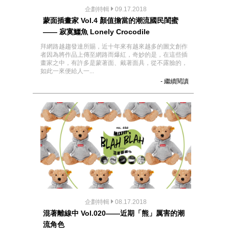
企劃特輯
09.17.2018
蒙面插畫家 Vol.4 顏值擔當的潮流國民閨蜜
—— 寂寞鱷魚 Lonely Crocodile
拜網路越趨發達所賜，近十年來有越來越多的圖文創作
者因為將作品上傳至網路而爆紅，奇妙的是，在這些插
畫家之中，有許多是蒙著面、戴著面具，從不露臉的，
如此一來便給人一...
- 繼續閱讀
企劃特輯
08.17.2018
混著離線中 Vol.020——近期「熊」厲害的潮
流角色