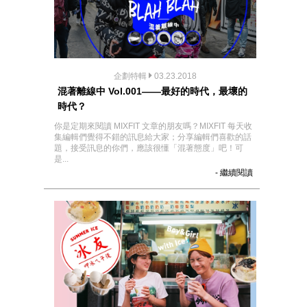
企劃特輯
03.23.2018
混著離線中 Vol.001——最好的時代，最壞的
時代？
你是定期來閱讀 MIXFIT 文章的朋友嗎？MIXFIT 每天收
集編輯們覺得不錯的訊息給大家；分享編輯們喜歡的話
題，接受訊息的你們，應該很懂「混著態度」吧！可
是...
- 繼續閱讀