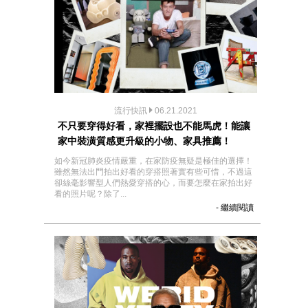
流行快訊
06.21.2021
不只要穿得好看，家裡擺設也不能馬虎！能讓
家中裝潢質感更升級的小物、家具推薦！
如今新冠肺炎疫情嚴重，在家防疫無疑是極佳的選擇！
雖然無法出門拍出好看的穿搭照著實有些可惜，不過這
卻絲毫影響型人們熱愛穿搭的心，而要怎麼在家拍出好
看的照片呢？除了...
- 繼續閱讀