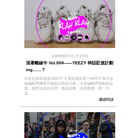
企劃特輯
04.20.2018
混著離線中 Vol.004——YEEZY 神話貶值計劃
ing……？
你是定期來閱讀 MIXFIT 文章的朋友嗎？MIXFIT 每天收
集編輯們覺得不錯的訊息給大家；分享編輯們喜歡的話
題，接受訊息的你們，應該很懂「混著態度」吧！可
是...
- 繼續閱讀