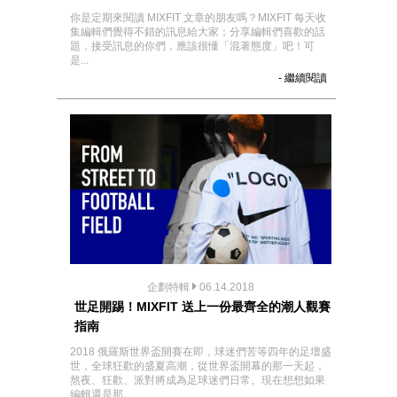
你是定期來閱讀 MIXFIT 文章的朋友嗎？MIXFIT 每天收
集編輯們覺得不錯的訊息給大家；分享編輯們喜歡的話
題，接受訊息的你們，應該很懂「混著態度」吧！可
是...
- 繼續閱讀
企劃特輯
06.14.2018
世足開踢！MIXFIT 送上一份最齊全的潮人觀賽
指南
2018 俄羅斯世界盃開賽在即，球迷們苦等四年的足壇盛
世，全球狂歡的盛夏高潮，從世界盃開幕的那一天起，
熬夜、狂歡、派對將成為足球迷們日常。現在想想如果
編輯還是那...