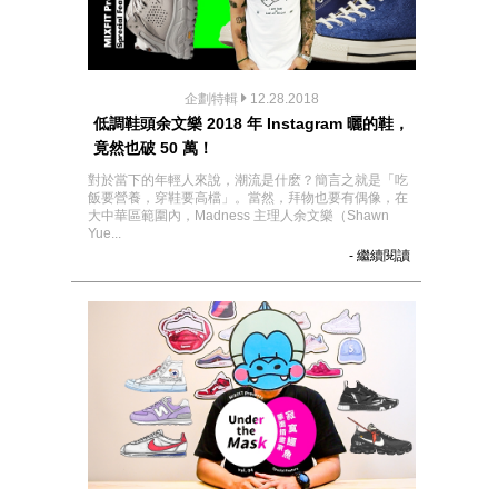
企劃特輯
12.28.2018
低調鞋頭余文樂 2018 年 Instagram 曬的鞋，
竟然也破 50 萬！
對於當下的年輕人來說，潮流是什麽？簡言之就是「吃
飯要營養，穿鞋要高檔」。當然，拜物也要有偶像，在
大中華區範圍內，Madness 主理人余文樂（Shawn
Yue...
- 繼續閱讀