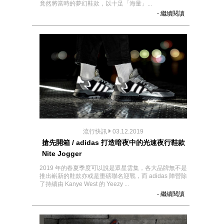
竟然將當時的夢幻鞋款，以十足「海量」...
- 繼續閱讀
流行快訊
03.12.2019
搶先開箱 / adidas 打造暗夜中的光速夜行鞋款
Nite Jogger
2019 年的春夏季度可以說是眾星雲集，各大品牌無不是
推出嶄新的鞋款亦或是重磅聯名迎戰，而 adidas 陣營除
了持續由 Kanye West 的 Yeezy ...
- 繼續閱讀