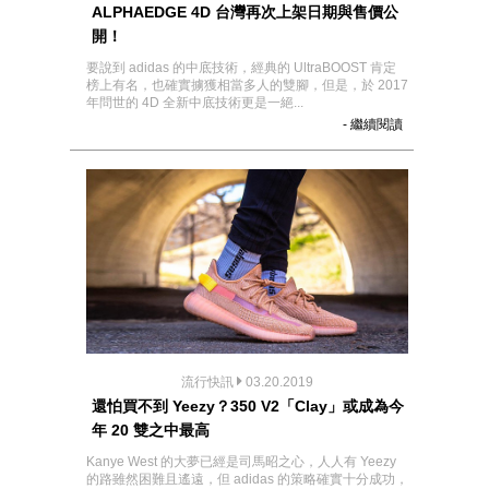
ALPHAEDGE 4D 台灣再次上架日期與售價公
開！
要說到 adidas 的中底技術，經典的 UltraBOOST 肯定
榜上有名，也確實擄獲相當多人的雙腳，但是，於 2017
年問世的 4D 全新中底技術更是一絕...
- 繼續閱讀
流行快訊
03.20.2019
還怕買不到 Yeezy？350 V2「Clay」或成為今
年 20 雙之中最高
Kanye West 的大夢已經是司馬昭之心，人人有 Yeezy
的路雖然困難且遙遠，但 adidas 的策略確實十分成功，