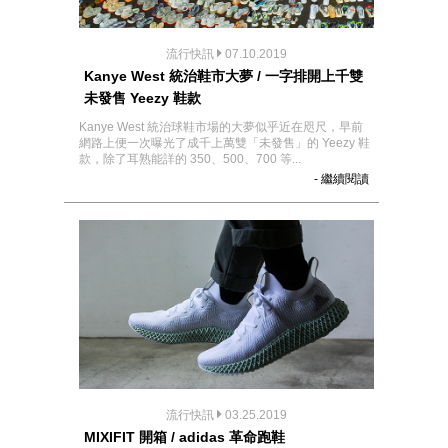
流行快訊
07.10.2019
Kanye West 統治鞋市大夢 / 一字排開上千雙
未發售 Yeezy 鞋款
Kanye West 統治球鞋市場的大夢似乎近在咫尺，早前
網路上便一次曝光了成千上萬雙「未發售」的 Yeezy 鞋
款，除了耳熟能詳的 350、500、700 等...
- 繼續閱讀
流行快訊
03.25.2019
MIXIFIT 開箱 / adidas 革命跑鞋