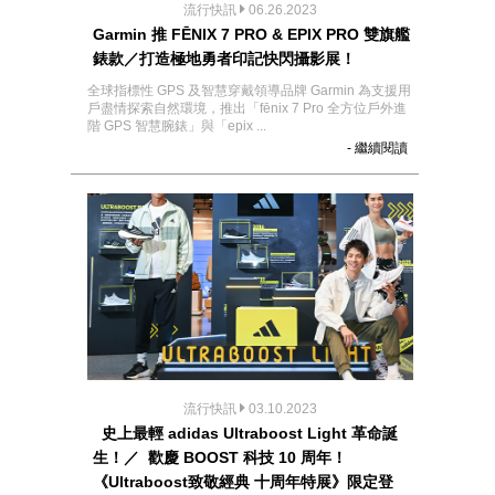
流行快訊
06.26.2023
Garmin 推 FĒNIX 7 PRO & EPIX PRO 雙旗艦
錶款／打造極地勇者印記快閃攝影展！
全球指標性 GPS 及智慧穿戴領導品牌 Garmin 為支援用
戶盡情探索自然環境，推出「fēnix 7 Pro 全方位戶外進
階 GPS 智慧腕錶」與「epix ...
- 繼續閱讀
流行快訊
03.10.2023
史上最輕 adidas Ultraboost Light 革命誕
生！／ 歡慶 BOOST 科技 10 周年！
《Ultraboost致敬經典 十周年特展》限定登