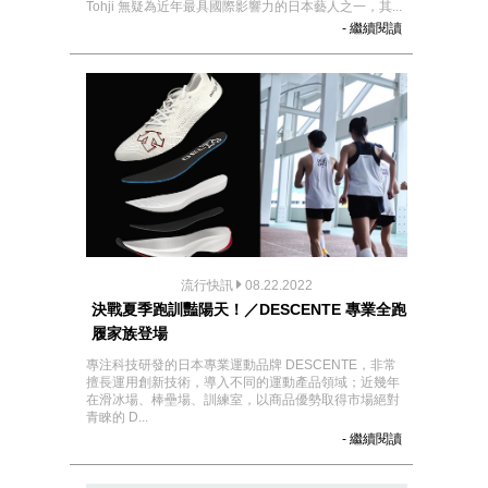
Tohji 無疑為近年最具國際影響力的日本藝人之一，其...
- 繼續閱讀
流行快訊
08.22.2022
決戰夏季跑訓豔陽天！／DESCENTE 專業全跑
履家族登場
專注科技研發的日本專業運動品牌 DESCENTE，非常
擅長運用創新技術，導入不同的運動產品領域；近幾年
在滑冰場、棒壘場、訓練室，以商品優勢取得市場絕對
青睞的 D...
- 繼續閱讀