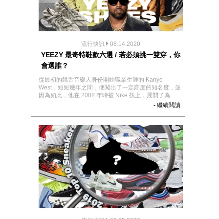
流行快訊
08.14.2020
YEEZY 最奇特鞋款六選 / 若必須挑一雙穿，你
會選誰？
從最初的饒舌音樂人身份開始職業生涯的 Kanye
West，短短幾年之間，便闖出了一定高度的知名度，並
因為如此，他在 2008 年時被 Nike 找上，展開了為...
- 繼續閱讀