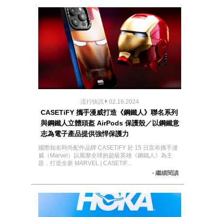
流行快訊
02.16.2024
CASETiFY 攜手漫威打造《鋼鐵人》聯名系列
與鋼鐵人立體頭盔 AirPods 保護殼／以鋼鐵意
志為電子產品提供強悍保護力
國際知名時尚配件品牌 CASETiFY 於 15 日宣布攜手漫
威（Marvel）以風靡全球的超級英雄《鋼鐵人》為主
題，打造全新 MARVEL | CASETiF...
- 繼續閱讀