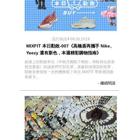
流行快訊
09.20.2019
MIXFIT 本日勸敗-007《高橋盾再攜手 Nike、
Yeezy 還有新色，本週精彩購物指南》
錯過上回勸敗單元《中秋月圓除了烤肉，球鞋與玩具當
然也要搶》的讀者們可別失望，身處街頭潮流的世界，
勸敗豈會僅有一次的機會呢？本次 MIXFIT 帶來潮流藝
術家 K...
- 繼續閱讀