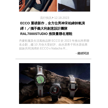
流行快訊
12.18.2023
ECCO 重磅新作，全方位男神宋柏緯帥氣演
繹！／攜手義大利創意設計團隊
RAL7000STUDIO 推限量聯名潮鞋
丹麥鞋履及生活風格品牌 ECCO 於 2023 年推出跨界聯
名企劃，繼 10 月份大受好評、由水原希子和水原佑果
姐妹共同演繹的 ECCO x Natacha R...
- 繼續閱讀