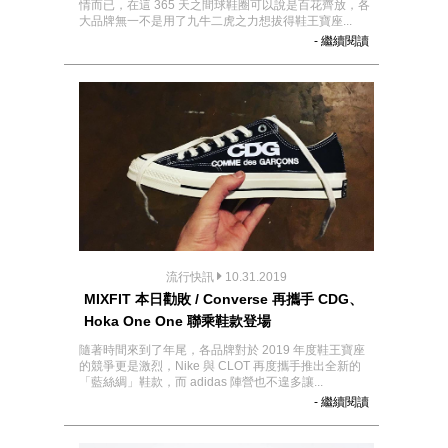
情而已，在這 365 天之間球鞋圈可以說是百花齊放，各
大品牌無一不是用了九牛二虎之力想拔得鞋王寶座...
- 繼續閱讀
流行快訊
10.31.2019
MIXFIT 本日勸敗 / Converse 再攜手 CDG、
Hoka One One 聯乘鞋款登場
隨著時間來到了年尾，各品牌對於 2019 年度鞋王寶座
的競爭更是激烈，Nike 與 CLOT 再度攜手推出全新的
「藍絲綢」鞋款，而 adidas 陣營也不遑多讓...
- 繼續閱讀