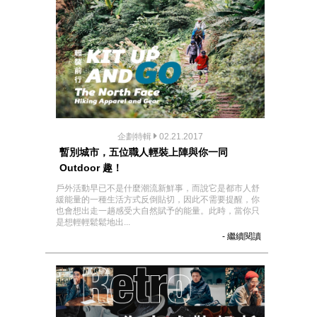
企劃特輯
02.21.2017
暫別城市，五位職人輕裝上陣與你一同
Outdoor 趣！
戶外活動早已不是什麼潮流新鮮事，而說它是都市人舒
緩能量的一種生活方式反倒貼切，因此不需要提醒，你
也會想出走一趟感受大自然賦予的能量。此時，當你只
是想輕輕鬆鬆地出...
- 繼續閱讀