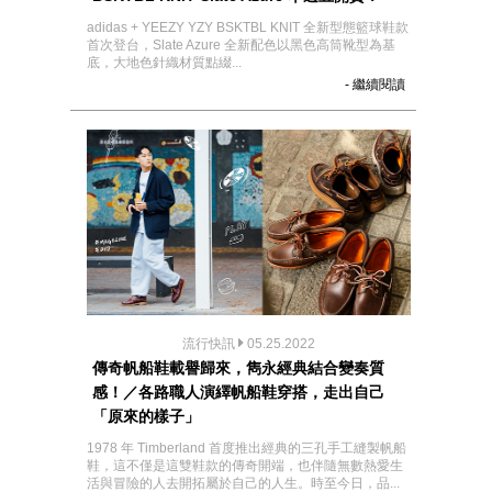
adidas + YEEZY YZY BSKTBL KNIT 全新型態籃球鞋款
首次登台，Slate Azure 全新配色以黑色高筒靴型為基
底，大地色針織材質點綴...
- 繼續閱讀
流行快訊
05.25.2022
傳奇帆船鞋載譽歸來，雋永經典結合變奏質
感！／各路職人演繹帆船鞋穿搭，走出自己
「原來的樣子」
1978 年 Timberland 首度推出經典的三孔手工縫製帆船
鞋，這不僅是這雙鞋款的傳奇開端，也伴隨無數熱愛生
活與冒險的人去開拓屬於自己的人生。時至今日，品...