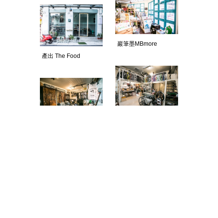
巖筆墨MBmore
產出 The Food
SPUN Studio
Riverside
Stussy Ximen
13INK Tattoo Studio