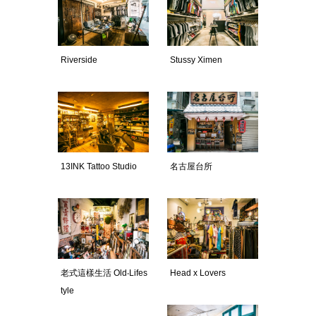
Riverside
Stussy Ximen
13INK Tattoo Studio
名古屋台所
老式這樣生活 Old‧Lifes
Head x Lovers
tyle