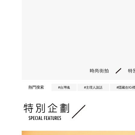
時尚街拍
特
熱門搜索
#台灣魂
#主理人說話
#隱藏在IG