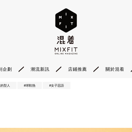
別企劃
潮流新訊
店鋪推薦
關於混着
裡的型人
#球鞋熱
#女子惡語