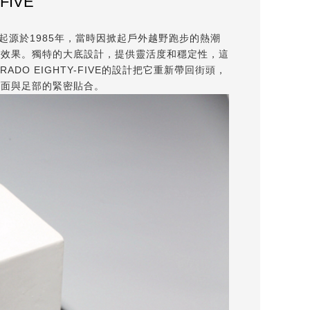
FIVE
IVE起源於1985年，當時因掀起戶外越野跑步的熱潮
震效果。獨特的大底設計，提供靈活度和穩定性，這
 EIGHTY-FIVE的設計把它重新帶回街頭，
持鞋面與足部的緊密貼合。