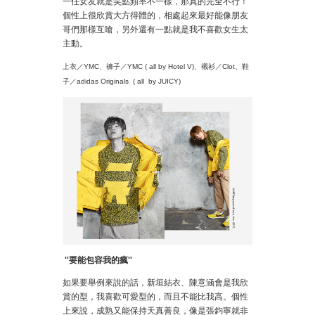
一任女友就是笑點頻率不一樣，那真的完全不行！
個性上很欣賞大方得體的，相處起來最好能像朋友
哥們那樣互嗆，另外還有一點就是我不喜歡女生太
主動。
上衣／YMC、褲子／YMC ( all by Hotel V)、襯衫／Clot、鞋
子／adidas Originals ( all by JUICY)
''
要能包容我的瘋
''
如果要舉例來說的話，新垣結衣、陳意涵會是我欣
賞的型，我喜歡可愛型的，而且不能比我高。個性
上來說，成熟又能保持天真善良，像是張鈞寧就非