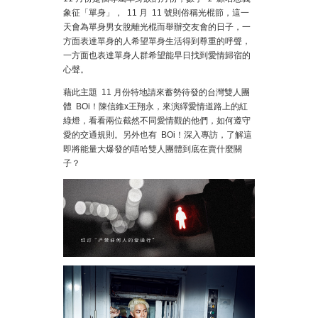
象征「單身」， 11 月 11 號則俗稱光棍節，這一
天會為單身男女脫離光棍而舉辦交友會的日子，一
方面表達單身的人希望單身生活得到尊重的呼聲，
一方面也表達單身人群希望能早日找到愛情歸宿的
心聲。
藉此主題 11 月份特地請來蓄勢待發的台灣雙人團
體 BOi！陳信維x王翔永，來演繹愛情道路上的紅
綠燈，看看兩位截然不同愛情觀的他們，如何遵守
愛的交通規則。另外也有 BOi！深入專訪，了解這
即將能量大爆發的嘻哈雙人團體到底在賣什麼關
子？