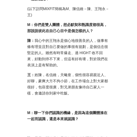
(以下訪問MIXFIT簡稱為M、陳信維－陳、王翔永－
王)
M
：你們是雙人團體，想必默契和熟識度都很高，
那說說彼此在自己心目中是個怎樣的人？
陳：
我心中的王翔永是個心地很善良的人，做事有
條有理並且對自己要做的事很有規劃，是個信念很
堅定的人。雖然有時常爆走、過 HIGHT 收不回
來，好動到停不下來，但這有好有壞，對於我們在
表演上是有幫助的。
王：
姓陳，名信維，天蠍座，個性很容易親近人、
好聊，豪爽大方不拘小節，在工作場合上對大家都
很好，包容度很廣，對兄弟朋友像待自己家人一
樣，會邀請你到家中吃飯。
M
：聊一下你們認識的機緣，是因為這個團體湊在
一起而認識，還是本來就認識？