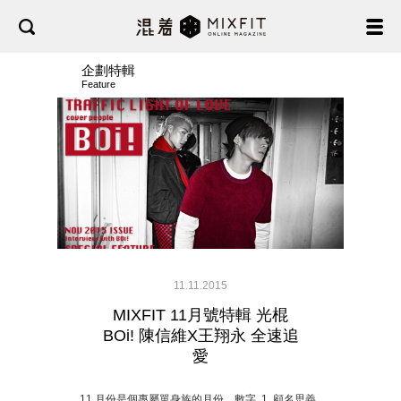
企劃特輯
Feature
11.11.2015
MIXFIT 11月號特輯 光棍
BOi! 陳信維X王翔永 全速追
愛
11 月份是個專屬單身族的月份，數字 1 顧名思義