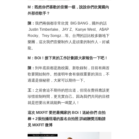
M
：既然你們喜歡的音樂一樣，說說你們欣賞國內
外那些歌手？
陳：
我們兩個都非常欣賞 BIG BANG，國外的話
Justin Timberlake、JAY Z、Kanye West、A$AP
Rocky、Trey Songz…等。台灣的話比較多聽地下
樂團，這次我們音樂制作人是頑童的制作人－好威
龍。
M
：
BOi
！接下來的工作計劃跟大家報告一下吧
！
陳：
到年底前都是跑校園、新歌錄制，目前有兩首
歌要開始制作。然後明年會有個很重要的演出，不
過還是個秘密，大家可以期待一下。
王：
之前會迫不期待的想出道，但現在覺得應該更
珍惜前制時間，更充實自己。因為我們共同的目標
就是想要出來就能夠一鳴驚人！
這次
MIXFIT
要把最獨家的
BOi
！送給你們
自拍
棒
+ 2
張拍攝現場的簽名自拍照
詳細贈獎活動請
見
MIXFIT
微博