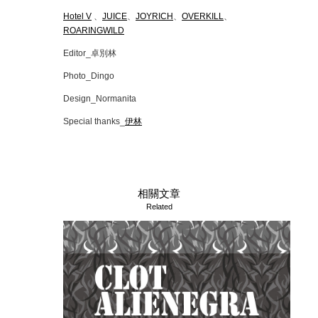
Hotel V
、
JUICE
、
JOYRICH
、
OVERKILL
、
ROARINGWILD
Editor_卓別林
Photo_Dingo
Design_Normanita
Special thanks_
伊林
相關文章
Related