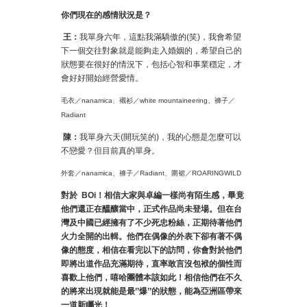
你們現在的感情狀況是？
王：
我單身六年，這點我滿驕傲的(笑)，我會希望
下一個交往對象就是能夠走入婚姻的，希望自己的
狀態要在很好的情況下，包括心智和事業穩定，才
會好好開始經營愛情。
毛衣／nanamica、襯衫／white mountaineering、褲子／
Radiant
陳：
我單身六天(開玩笑的)，我的心態是怎麼可以
不戀愛？但目前真的單身。
外套／nanamica、褲子／Radiant、圍裙／ROARINGWILD
對於
BOi
！相信大家與卓編一樣尚有陌生感，畢竟
他們還正在醞釀當中，正式作品尚未登場。但在台
灣及中國已經擁有了不少死忠粉絲，正期待著他們
火力全開的出輯。他們在偶像的外表下卻有著不偶
像的態度，相信在看完以下的訪問，你會對於他們
即將出道作品充滿期待，直率敢言沒包袱的個性而
喜歡上他們，嘻哈團體本該如此！相信他們在不久
的將來出現就能是最
’’
爆
’’
的狀態，能為亞洲區帶來
一道新矚光！