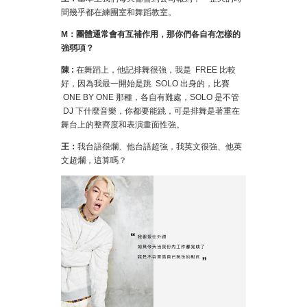
間幾乎都在練團室和舞蹈教室。
M
：團體通常會有互補作用，那你們各自有怎樣的
強弱項？
陳 :
在舞蹈上，他記排舞很強，我是 FREE 比較
好，因為我最一開始是跳 SOLO 出身的，比賽
ONE BY ONE 那種，各自有難處，SOLO 是不管
DJ 下什麼音樂，你都要能跳，可是排舞是著重在
舞台上的整齊度和表演畫面性強。
王：
我台語很爛、他台語超強，我英文很強、他英
文超爛，這算嗎？