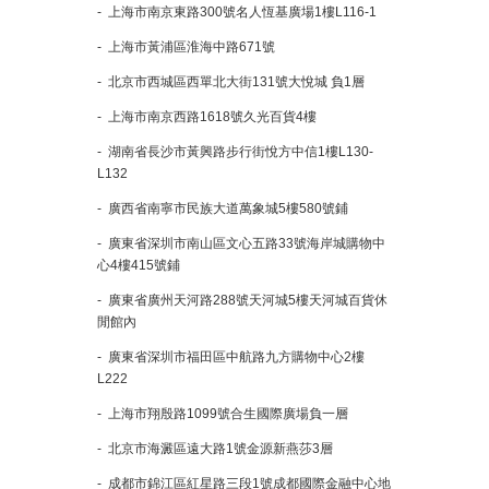
- 上海市南京東路300號名人恆基廣場1樓L116-1
- 上海市黃浦區淮海中路671號
- 北京市西城區西單北大街131號大悅城 負1層
- 上海市南京西路1618號久光百貨4樓
- 湖南省長沙市黃興路步行街悅方中信1樓L130-
L132
- 廣西省南寧市民族大道萬象城5樓580號鋪
- 廣東省深圳市南山區文心五路33號海岸城購物中
心4樓415號鋪
- 廣東省廣州天河路288號天河城5樓天河城百貨休
閒館內
- 廣東省深圳市福田區中航路九方購物中心2樓
L222
- 上海市翔殷路1099號合生國際廣場負一層
- 北京市海澱區遠大路1號金源新燕莎3層
- 成都市錦江區紅星路三段1號成都國際金融中心地