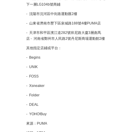
下一層LG104b號商鋪
- 沈陽市沈河區中街路運動匯2樓
- 山東省濟南市歷下區泉城路188號4樓PUMA店
- 天津市和平區濱江道282號班尼路大廈3層彪馬
店 - 河南省鄭州市人民路2號丹尼斯商場運動館2樓
其他指定店鋪或平台：
- Begins
- UNIK
- FOSS
- Xsneaker
- Folder
- DEAL
- YOHO!Buy
來源：PUMA