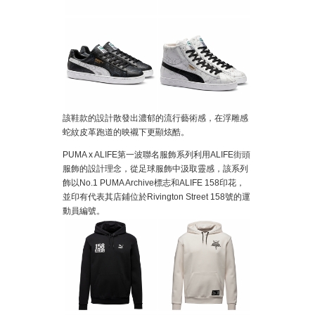
該鞋款的設計散發出濃郁的流行藝術感，在浮雕感
蛇紋皮革跑道的映襯下更顯炫酷。
PUMA x ALIFE第一波聯名服飾系列利用ALIFE街頭
服飾的設計理念，從足球服飾中汲取靈感，該系列
飾以No.1 PUMA Archive標志和ALIFE 158印花，
並印有代表其店鋪位於Rivington Street 158號的運
動員編號。