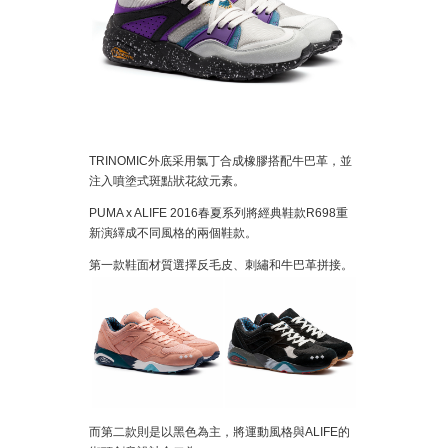
TRINOMIC外底采用氯丁合成橡膠搭配牛巴革，並
注入噴塗式斑點狀花紋元素。
PUMA x ALIFE 2016春夏系列將經典鞋款R698重
新演繹成不同風格的兩個鞋款。
第一款鞋面材質選擇反毛皮、刺繡和牛巴革拼接。
而第二款則是以黑色為主，將運動風格與ALIFE的