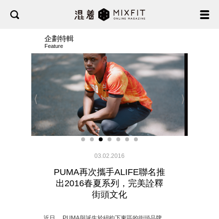
企劃特輯
Feature
⟨
⟩
03.02.2016
PUMA再次攜手ALIFE聯名推
出2016春夏系列，完美詮釋
街頭文化
近日， PUMA與誕生於紐約下東區的街頭品牌