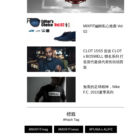
MIXFIT編輯私心推薦 Vol.
02
CLOT 15SS 首波 CLOT
x BOSWELL 聯名系列 打
造當代最俱代表性街頭西
裝
無畏的足球精神，Nike
F.C. 2015夏季系列
標籤
#Hash Tag
#MIXFITmag
#MIXFITnews
#PUMA x ALIFE