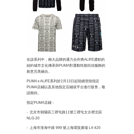
在該系列中，兩大品牌的通力合作將ALIFE濃郁的
紐約城市文化傳承與PUMA對運動性能街頭服飾的
創意完美融合。
PUMA x ALIFE系列於2月13日起陸續登陸指定
PUMA店鋪以及其他指定店鋪或平台進行販售，敬
請期待。
指定PUMA店鋪：
- 北京市朝陽區三裡屯路11號三裡屯太古裡北區
NLG-20
- 上海市淮海中路 999 號上海環貿廣場 L4-420