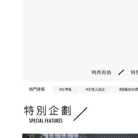
時尚街拍
特
熱門搜索
#台灣魂
#主理人說話
#隱藏在IG