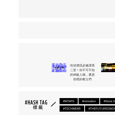
街頭潮流必修課第
二堂！你不可不知
的神級人物，裏原
宿裡的教父們
#WTAPS
#nonnative
#Stone I
#TECHWEAR
#THEFUTUREISNO