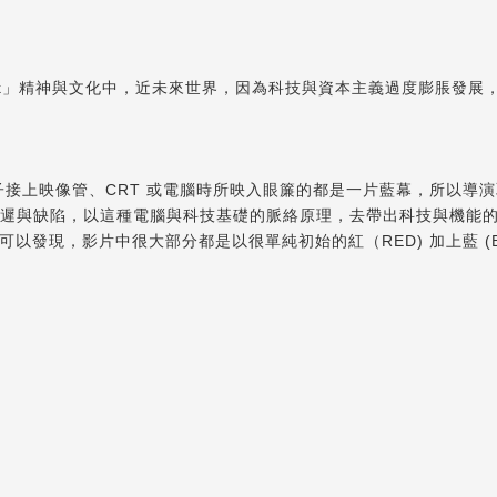
unk」精神與文化中，近未來世界，因為科技與資本主義過度膨脹發展，
V 端子接上映像管、CRT 或電腦時所映入眼簾的都是一片藍幕，所以
成的延遲與缺陷，以這種電腦與科技基礎的脈絡原理，去帶出科技與機能
現，影片中很大部分都是以很單純初始的紅（RED) 加上藍 (BLUE