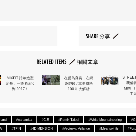
STREE
MIXFIT 跨年造型
在營為良兵，在鄉
我偏
定番，一路 Kiang
為帥民 / 軍事風格
MIXFI
到 2017！
100％ 大解析
工
sland
#nanamica
#C.E
#Remix Taipei
#White Mountaineering
#G
W
#TFIN
#4DIMENSION
#Arcteryx Veilance
#Meanswhile
#Futu