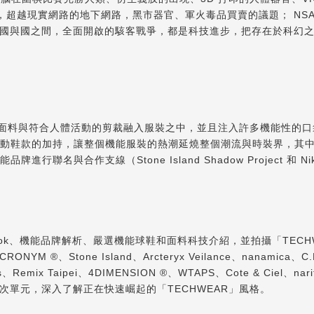
b 中，超越現實網路的地下網路，黑市器官、軍火毒品買賣的議題； N
國與國之間，全面開啟的駭客戰爭，都是科技進步，把存在於科幻
面料與符合人體活動的剪裁融入服裝之中，並且注入許多機能性的口袋與方
 Dart 等科技運動鞋款的加持，讓整個機能服裝的熱潮延燒整個潮流與時裝界，其中的
 等機能品牌進行聯名與合作支線（Stone Island Shadow Project
造型 Lookbook、機能品牌解析、嚴選機能球鞋和面料科技介紹，並拍攝「T
tone Island、Arcteryx Veilance、nanamica、C.E、Wh
ies、Remix Taipei、4DIMENSION ®、WTAPS、Cote & Ciel、
單元，深入了解正在快速崛起的「TECHWEAR」風格。