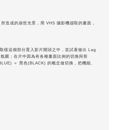
所造成的崩世光景，用 VHS 攝影機擷取的畫面，
導演取樣這個部分置入影片開頭之中，並試著做出 Lag
的氛圍；在片中因為有各種畫面比例的切換與剪
) ＝ 黑色(BLACK) 的概念做切換，把機能、