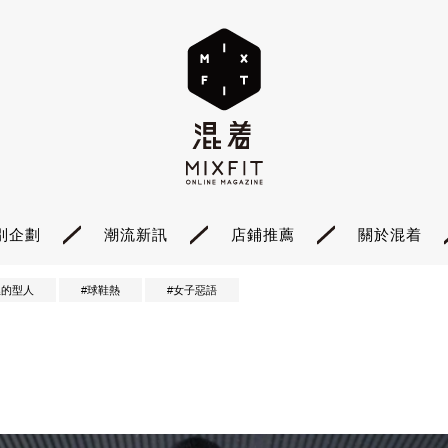
別企劃
潮流新訊
店鋪推薦
關於混着
裡的型人
#球鞋熱
#女子惡語