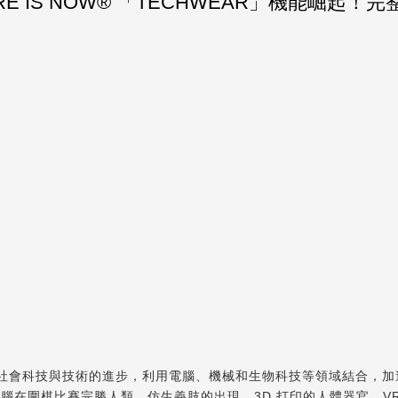
URE IS NOW® 「TECHWEAR」機能崛起
帶出了現今社會科技與技術的進步，利用電腦、機械和生物科技等領域結合
級電腦在圍棋比賽完勝人類、仿生義肢的出現、3D 打印的人體器官、