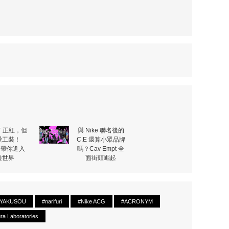
T 正紅，但
與 Nike 聯名後的
愛工裝！
C.E 還算小眾品牌
T 帶你進入
嗎？Cav Empt 全
裝世界
面街頭崛起
YAKUSOU
#narifuri
#Nike ACG
#ACRONYM
ra Laboratories