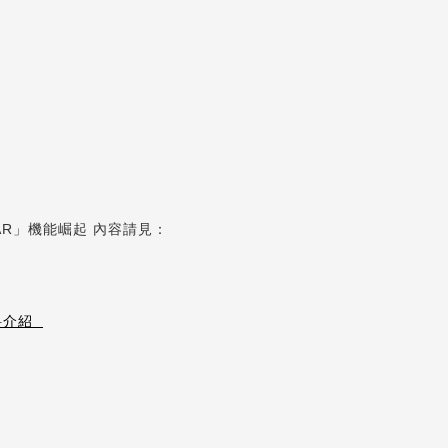
WEAR」機能崛起 內容請見：
面料介紹