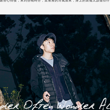
露營心得後，來到傍晚時分，當漸漸的冷風襲來，身上的裝備又該做些什麼調