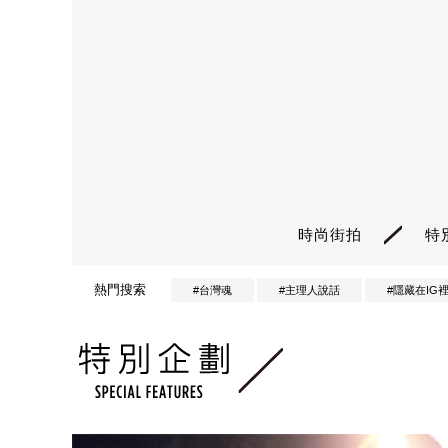
時尚街拍
特
熱門搜索
#台灣魂
#主理人說話
#隱藏在IG