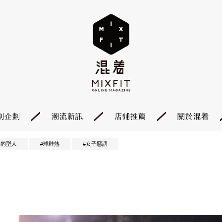
別企劃
潮流新訊
店鋪推薦
關於混着
裡的型人
#球鞋熱
#女子惡語