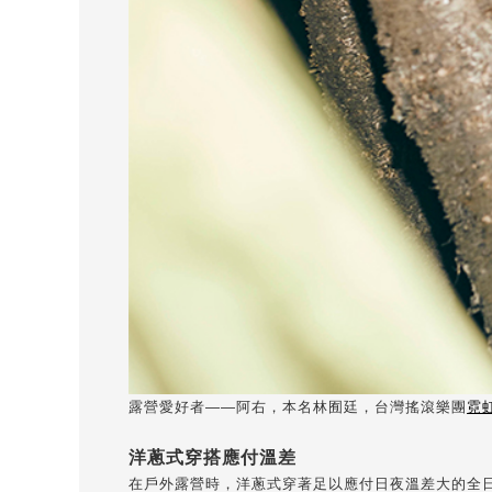
露營愛好者——阿右，本名林囿廷，台灣搖滾樂團
霓
洋蔥式穿搭應付溫差
在戶外露營時，洋蔥式穿著足以應付日夜溫差大的全