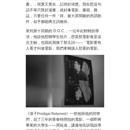
畫」，現實又實在，記得好清楚。我在想這句
話
不單只限於漫畫，就好像電影、書籍、雜
誌，只要任何一件「得」被大眾閱聽的所謂創
作，似乎都能將主詞換掉。
來到第十四期的 D.O.C.，一位年紀輕輕的導
演，他說他想聊學生拍片，想當然電影會是這
次主軸，也因此我換了那主詞——「電影要有
人看才叫做電影」我們來聊讓人想看的電影。
《浪子
》一部
他與他的同學
Prodigal Returned
們，花了三年的青春時間拍的電影
。一個即將
畢業的大學生——周祐成，謙遜地告訴我說導