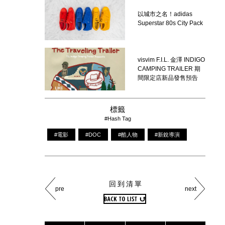
以城市之名！adidas
Superstar 80s City Pack
visvim F.I.L. 金澤 INDIGO
CAMPING TRAILER 期
間限定店新品發售預告
標籤
#Hash Tag
#電影
#DOC
#酷人物
#新銳導演
回到清單
pre
next