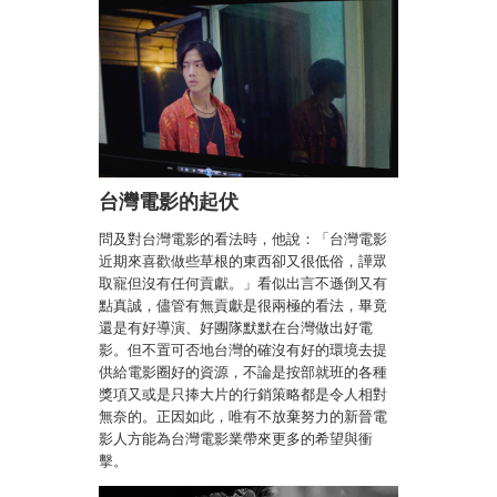
台灣電影的起伏
問及對台灣電影的看法時，他說：「台灣電影
近期來喜歡做些草根的東西卻又很低俗，譁眾
取寵但沒有任何貢獻。」看似出言不遜倒又有
點真誠，儘管有無貢獻是很兩極的看法，畢竟
還是有好導演、好團隊默默在台灣做出好電
影。但不置可否地台灣的確沒有好的環境去提
供給電影圈好的資源，不論是按部就班的各種
獎項又或是只捧大片的行銷策略都是令人相對
無奈的。正因如此，唯有不放棄努力的新晉電
影人方能為台灣電影業帶來更多的希望與衝
擊。