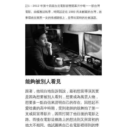
註1：2012 年第十四屆台北電影節雙開幕片中唯一一部台灣
電影。由楊雅喆執導，時間設定在 1980 尚未解嚴的台灣，故
事環繞在兩男一女的情感關係上，並帶出當時的社會議題。
能夠被別人看見
跟著，他坦白地告訴我說，最初想當導演其實
是因為想要被別人看到，想要成為風雲人物，
想要多一點自信來證明自己的存在。回想起不
愛唸書的高中時期，受到老師的鼓舞拍了第一
支戒菸宣導影片，因而打開了他往後的電影之
路。而後在電影這條路上的想法則又與當初的
他大不相同。他試圖將自己在電影裡得到的悸