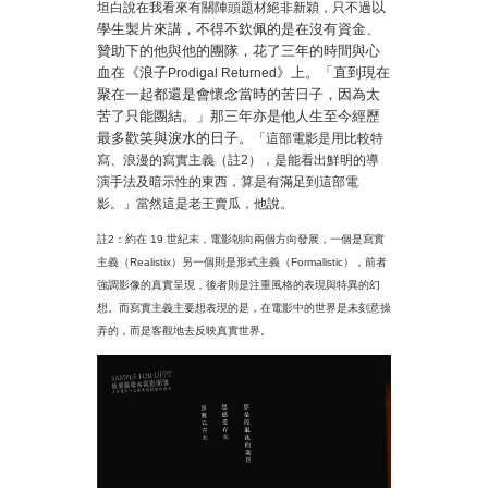
以
坦白說在我看來有關陣頭題材絕非新穎，只不過
學生製片來講，不得不欽佩的是在沒有資金、
贊助下的他與他的團隊，花了三年的時間與心
血在
《浪子
》上。「直到現在
Prodigal Returned
聚在一起都還是會懷念當時的苦日子，因為太
苦了只能團結。」
那三年亦是他人生至今經歷
最多歡笑與淚水的日子。
「這部電影是用比較特
寫、浪漫的寫實主義（註2），是能看出鮮明的導
演手法及暗示性的東西，算是有滿足到這部電
影。」當然這是老王賣瓜，他說。
註2：約在 19 世紀末，電影朝向兩個方向發展，一個是寫實
主義（Realistix）另一個則是形式主義（Formalistic），前者
強調影像的真實呈現，後者則是注重風格的表現與特異的幻
想。而寫實主義主要想表現的是，在電影中的世界是未刻意操
弄的，而是客觀地去反映真實世界。