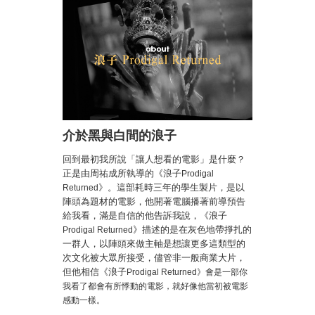
介於黑與白間的浪子
回到最初我所說「讓人想看的電影」是什麼？
正是由周祐成所執導的《浪子
Prodigal
》。這部耗時三年的學生製片，是以
Returned
陣頭為題材的電影，他開著電腦播著前導預告
給我看，滿是自信的他告訴我說，
《浪子
》
描述的是在灰色地帶掙扎的
Prodigal Returned
一群人，以陣頭來做主軸是想讓更多這類型的
次文化被大眾所接受，儘管非一般商業大片，
但他相信
《浪子
Prodigal Returned
》會是一部你
我看了都會有所悸動的電影，就好像他當初被電影
感動一樣。