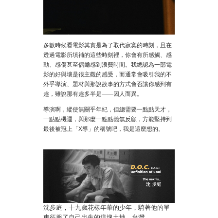
多數時候看電影其實是為了取代寂寞的時刻，且在
透過電影所填補的這些時刻裡，你會有所感觸、感
動、感傷甚至偶爾感到浪費時間。我總認為一部電
影的好與壞是很主觀的感受，而通常會吸引我的不
外乎導演、題材與那說故事的方式會否讓你感到有
趣，雖說那有趣多半是——因人而異。
導演啊，縱使無關乎年紀，但總需要一點點天才，
一點點機運，與那麼一點點義無反顧，方能堅持到
最後被冠上「X導」的稱號吧，我是這麼想的。
沈步庭，十九歲花樣年華的少年，騎著他的單
車征服了自己出生的這塊土地，台灣。