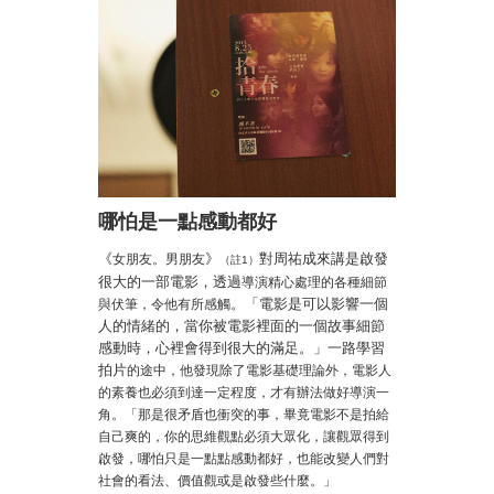
哪怕是一點感動都好
《
》
對周祐成來講是啟發
女朋友。男朋友
（註1）
很大的一部電影，透過
導演精心處理的各種細節
。「電影是可以影響一個
與伏筆，令他有所感觸
人的情緒的，當你被電影裡面的一個故事細節
感動時，心裡會得到很大的滿足。」一路學習
拍片
的途中，他發現除了電影基礎理論外，電影人
的素養也必須到達一定程度，才有辦法做好導演一
角。「那是很矛盾也衝突的事，畢竟電影不是拍給
自己爽的，你的思維觀點必須大眾化，讓觀眾得到
啟發，哪怕只是一點點感動都好，也能改變人們對
社會的看法、價值觀或是啟發些什麼。」