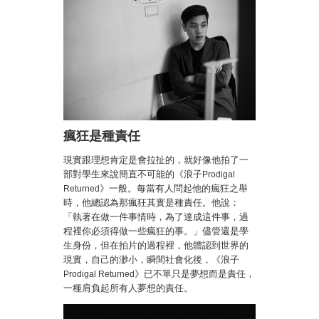
瘋狂是種責任
現實跟理想肯定是會拉扯的，就好像他拍了一
部對學生來說簡直不可能的
《浪子
Prodigal
》
一般。每當有人問起他的瘋狂之舉
Returned
時，他總認為那瘋狂其實是種責任。他說：
「執著在做一件事情時，為了達成這件事，過
程裡你必須得做一些瘋狂的事。」儘管還是學
生身份，但在拍片的過程裡
，他體認到世界的
現實，自己的渺小，瞬間社會化後，
《浪子
》
已不單只是夢想而是責任，
Prodigal Returned
一種肩負起所有人夢想的責任。