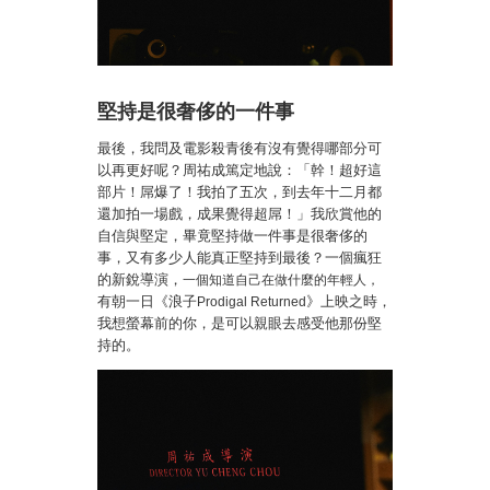
堅持是很奢侈的一件事
最後，我問及電影殺青後有沒有覺得哪部分可
以再更好呢？周祐成篤定地說：「幹！超好這
部片！屌爆了！我拍了五次，到去年十二月都
還加拍一場戲，成果覺得超屌！」我欣賞他的
自信與堅定，畢竟堅持做一件事是很奢侈的
事，又有多少人能真正堅持到最後？一個瘋狂
的新銳導演，
一個知道自己在做什麼的年輕人，
有朝一日
《浪子
》上映之時，
Prodigal Returned
我想螢幕前的你，是可以親眼去感受他那份堅
持的
。