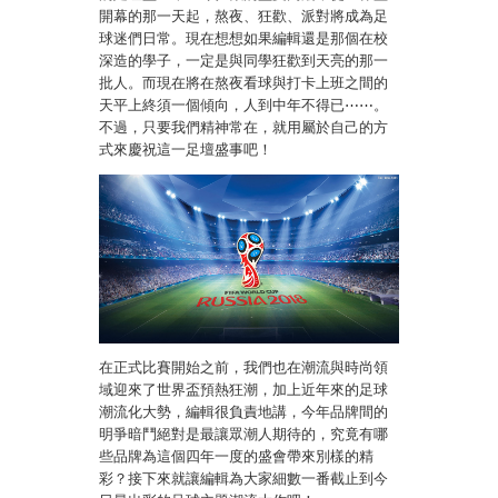
開幕的那一天起，熬夜、狂歡、派對將成為足
球迷們日常。現在想想如果編輯還是那個在校
深造的學子，一定是與同學狂歡到天亮的那一
批人。而現在將在熬夜看球與打卡上班之間的
天平上終須一個傾向，人到中年不得已⋯⋯。
不過，只要我們精神常在，就用屬於自己的方
式來慶祝這一足壇盛事吧！
在正式比賽開始之前，我們也在潮流與時尚領
域迎來了世界盃預熱狂潮，加上近年來的足球
潮流化大勢，編輯很負責地講，今年品牌間的
明爭暗鬥絕對是最讓眾潮人期待的，究竟有哪
些品牌為這個四年一度的盛會帶來別樣的精
彩？接下來就讓編輯為大家細數一番截止到今