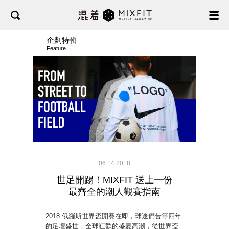
企劃特輯
Feature
06.14.2018
世足開踢！MIXFIT 送上一份
最齊全的潮人觀賽指南
2018 俄羅斯世界盃開賽在即，球迷們苦等四年
的足壇盛世，全球狂歡的盛夏高潮，從世界盃