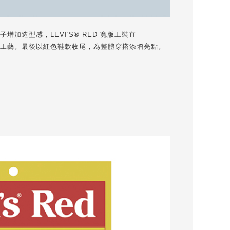
加造型感，LEVI'S® RED 寬版工裝直
工藝。最後以紅色鞋款收尾，為整體穿搭添增亮點。