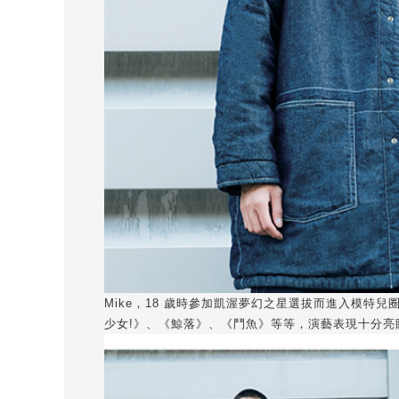
Mike，18 歲時參加凱渥夢幻之星選拔而進入模
少女!》、《鯨落》、《鬥魚》等等，演藝表現十分亮眼。