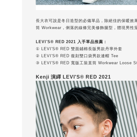
長大衣可說是冬日造型的必備單品，除絕佳的保暖效果，對於
筒 Workwear
，俐落的線條完美修飾腿型，體現男性
LEVI'S® RED 2021
入手單品推薦：
①
LEVI'S® RED 雙面鋪棉長版男款丹寧外套
② LEVI'S® RED 復刻雙口袋男款連帽
Tee
③ LEVI'S® RED 寬版工裝直筒 Workwear Loose Str
Kenji
演繹
LEVI'S® RED 2021