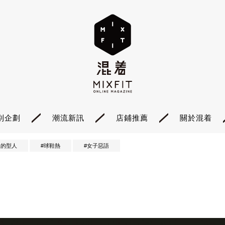
別企劃
潮流新訊
店鋪推薦
關於混着
裡的型人
#球鞋熱
#女子惡語