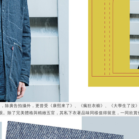
特兒圈，除廣告拍攝外，更曾受《康熙來了》、《瘋狂衣櫥》、《大學生了
除了完美體格與精緻五官，其私下衣著品味同樣值得留意，一同欣賞他本次 LE