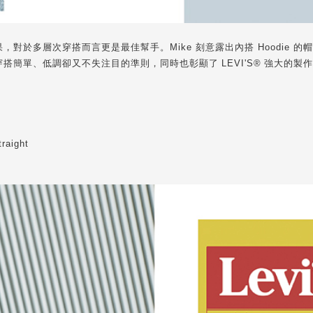
多層次穿搭而言更是最佳幫手。Mike 刻意露出內搭 Hoodie 的帽子增
穿搭簡單、低調卻又不失注目的準則，同時也彰顯了
LEVI'S®
強大的製作
aight