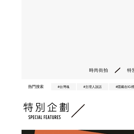
時尚街拍
特
熱門搜索
#台灣魂
#主理人說話
#隱藏在IG