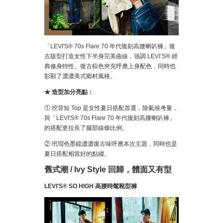
「LEVI'S® 70s Flare 70 年代復刻高腰喇叭褲」復
古版型打造女性下半身完美曲線，強調 LEVI’S® 經
典修身特性。復古棕色夾克呼應上身配色，同時也
彰顯了濃濃美式鄉村風格。
★ 造型加分亮點：
① 挖背短 Top 是女性夏日搭配首選，除氣候考量，
與「LEVI'S® 70s Flare 70 年代復刻高腰喇叭褲」
的搭配更拉長了腿部線條比例。
② 玳瑁色墨鏡濃濃復古味呼應本次主題，同時也是
夏日搭配相當好的點綴。
舊式潮 / Ivy Style 回歸，體面又有型
LEVI'S® SO HIGH 高腰時髦靴型褲