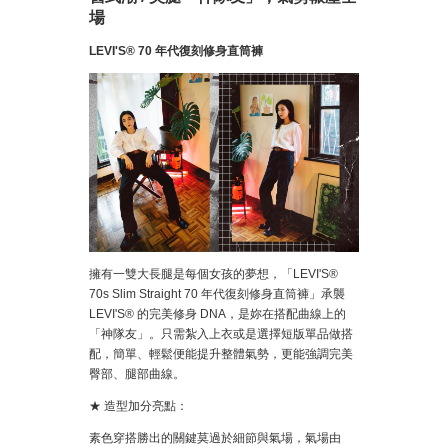
場
LEVI'S® 70 年代復刻修身直筒褲
擁有一雙大長腿是每個女孩的夢想，「LEVI'S®
70s Slim Straight 70 年代復刻修身直筒褲」承襲
LEVI'S® 的完美修身 DNA，是妳在搭配曲線上的
「神隊友」。只需紮入上衣或是選擇短版單品做搭
配，簡單、輕鬆便能提升整體氣勢，更能強調完美
臀部、腿部曲線。
★ 造型加分亮點：
素色穿搭勝出的關鍵莫過於細節與氣場，氣場由