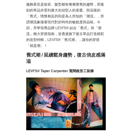
服飾甚至是妝容、髮型都有漸漸懷舊的趨勢，而復
刻的單品亦受到廣大街頭型人的喜愛。與這樣的
「舊式」情懷相反的則是為人所知的「潮流」，所
謂潮流象徵著現代對於時尚的敏銳度與品味。今
回，丹寧領導品牌 LEVI'S® 結合「舊式」與「潮
流」兩大穿搭指南，並透過旗下復古單品打造精彩
的造型特輯，LEVI'S®「舊式潮」，讓你的穿搭
「就是潮」！
舊式潮 / 延續鬆身趨勢，復古俏皮感滿
溢
LEVI'S® Taper Carpenter 寬闊錐形工裝褲