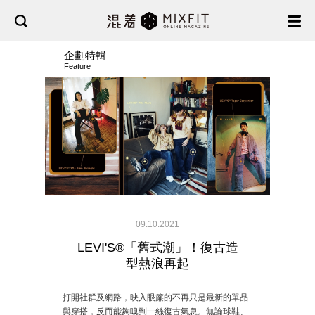
企劃特輯
Feature
09.10.2021
LEVI'S®「舊式潮」！復古造
型熱浪再起
打開社群及網路，映入眼簾的不再只是最新的單品
與穿搭，反而能夠嗅到一絲復古氣息。無論球鞋、