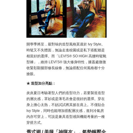
開學季將至，最對味的造型風格莫過於 Ivy Style。
時髦又不失體面，無論走進校園或是私下搭配都是
相當好的選擇。而「LEVI'S® SO HIGH 高腰時髦靴
型褲」，維持 LEVI’S® 強大修身特性，膝蓋處微微
收緊彰顯腿部修長線條，無論搭配任何風格都十分
搶眼。
★ 造型加分亮點：
炎炎夏日考驗著型人們的造型功力，若要製造造型
的層次感，罩衫或是薄毛衣會是很好的選擇。穿在
身上擔心太熱，不妨試試將其披在肩上。不僅貼合
Ivy Style，同時也能增加搭配層次感，進到冷氣房
內亦可穿上，可說是兼具造型感與機能考量的一種
穿搭方式。
舊式潮 / 美腿「神隊友」，氣勢輾壓全