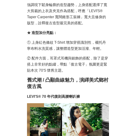
強調現下鬆身輪廓的造型趨勢，上身搭配選擇了寬
大剪裁的上衣及夾克作為搭配，呼應「LEVI'S®
Taper Carpenter 寬闊錐形工裝褲」寬大且修身的
版型，詮釋復古造型最完美的搭配。
★ 造型加分亮點：
① 上身紅色條紋 T-Shirt 增加穿搭識別性，襯托丹
寧布料水洗質感，讓整體造型更加活潑、年輕。
② 配件方面，耳罩式耳機與銀飾的搭配，除了是穿
搭上非常好的點綴，帶點「復古電子」氛圍更是緊
貼本次 70'S 懷舊主題。
舊式潮 / 凸顯曲線魅力，演繹美式鄉村
復古風
LEVI'S® 70 年代復刻高腰喇叭褲