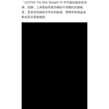
「LEVI'S® 70s Slim Straight 70 年代復刻修身直筒
褲」把關，上身蕾絲荷葉領襯衫不僅襯托高雅氣
質，更是造型細節非常好的點綴，整體穿搭無論遠
觀或是近看都搶眼。