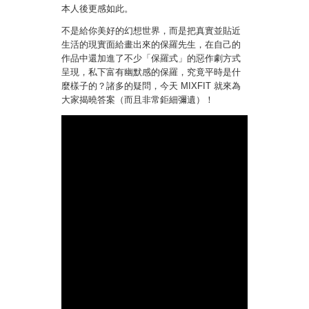
本人後更感如此。
不是給你美好的幻想世界，而是把真實並貼近
生活的現實面給畫出來的保羅先生，在自己的
作品中還加進了不少「保羅式」的惡作劇方式
呈現，私下富有幽默感的保羅，究竟平時是什
麼樣子的？諸多的疑問，今天 MIXFIT 就來為
大家揭曉答案（而且非常鉅細彌遺）！