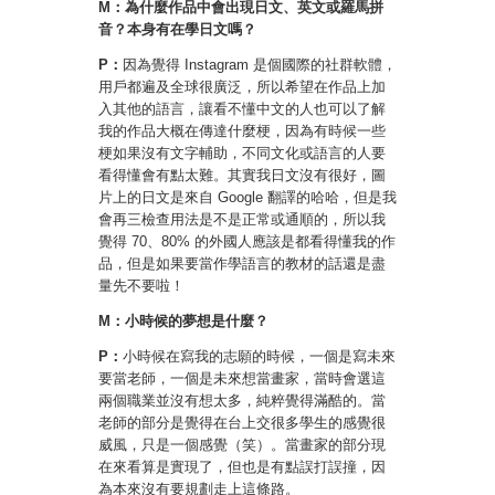
M：為什麼作品中會出現日文、英文或羅馬拼
音？本身有在學日文嗎？
P：
因為覺得 Instagram 是個國際的社群軟體，
用戶都遍及全球很廣泛，所以希望在作品上加
入其他的語言，讓看不懂中文的人也可以了解
我的作品大概在傳達什麼梗，因為有時候一些
梗如果沒有文字輔助，不同文化或語言的人要
看得懂會有點太難。其實我日文沒有很好，圖
片上的日文是來自 Google 翻譯的哈哈，但是我
會再三檢查用法是不是正常或通順的，所以我
覺得 70、80% 的外國人應該是都看得懂我的作
品，但是如果要當作學語言的教材的話還是盡
量先不要啦！
M：小時候的夢想是什麼？
P：
小時候在寫我的志願的時候，一個是寫未來
要當老師，一個是未來想當畫家，當時會選這
兩個職業並沒有想太多，純粹覺得滿酷的。當
老師的部分是覺得在台上交很多學生的感覺很
威風，只是一個感覺（笑）。當畫家的部分現
在來看算是實現了，但也是有點誤打誤撞，因
為本來沒有要規劃走上這條路。