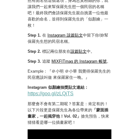
然有開名宿這個選項，身為忠實粉絲的你，就
讓我們一起來幫保羅先生想一個民宿的名稱
吧！最終我們會請保羅先生親自挑選一位他最
喜歡的命名，並得到保羅先生的「似顏繪」一
枚！
Step 1.
在
Instagram 該篇貼文
中留下你/妳幫
保羅先生想的民宿名稱。
Step 2.
標記兩位朋友在
該篇貼文
中。
Step 3.
追蹤
MIXFITmag 的 Instagram 帳號
。
Example：『＠小明 ＠小華 我覺得保羅先生的
民宿應該叫做 來保羅家住一晚。』
Instagram 似顏繪抽獎貼文連結：
https://goo.gl/zLQjTS
那麼會不會有第二期呢？答案是：肯定有的！
以下片段更是保羅先生為各位帶來的
「蒙面插
畫家，一起揭穿他！Vol. 02」
搶先預告，快來
猜猜看是哪一位插畫家吧！