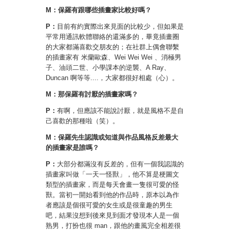
M：保羅有跟哪些插畫家比較好嗎？
P：
目前有約實際出來見面的比較少，但如果是
平常用通訊軟體聯絡的還滿多的，畢竟插畫圈
的大家都滿喜歡交朋友的；在社群上偶會聯繫
的插畫家有 米蘭歐森、Wei Wei Wei 、消極男
子、油頭二世、小學課本的逆襲、A Ray、
Duncan 啊等等....，大家都很好相處（心）。
M：
那保羅有討厭的插畫家嗎？
P：
有啊，但應該不能說討厭，就是風格不是自
己喜歡的那種啦（笑）。
M：
保羅先生認識或知道與作品風格反差最大
的插畫家是誰嗎？
P：
大部分都滿沒有反差的，但有一個我認識的
插畫家叫做「一天一怪獸」，他不算是梗圖文
類型的插畫家，而是每天會畫一隻很可愛的怪
獸。當初一開始看到他的作品時，原本以為作
者應該是個很可愛的女生或是很童趣的男生
吧，結果沒想到後來見到面才發現本人是一個
熟男，打扮也很 man，跟他的畫風完全相差很