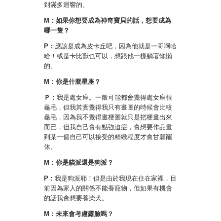
到滿多迴響的。
M：如果你想要成為神奇寶貝的話，想要成為
哪一隻？
P：
應該是成為皮卡丘吧，因為他就是一哥啊哈
哈！或是卡比獸也可以，想跟他一樣躺著懶懶
的。
M：你是什麼星座？
Ｐ：
我是處女座。一般可能都會覺得處女座很
龜毛，但我其實覺得我只有畫圖的時候會比較
龜毛，因為我不覺得畫梗圖就只是把梗畫出來
而已，但我自己會有點強迫症，會想要作品畫
到某一個自己可以接受的精緻程度才會甘願罷
休。
M：你是貓派還是狗派？
P：
我是狗派耶！但是由於我現在住在家裡，目
前因為家人的關係不能養寵物，但如果有機會
的話我會想要養柴犬。
M：未來會考慮露臉嗎？