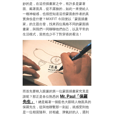
妙的是，在這些插畫家之中，有許多是蒙著
面、戴著面具，從不露臉的，如此一來便給人
一種神秘感，也很想知道這些蒙面創作者的真
實身份是什麼？MIXFIT 今回便以「蒙面插畫
家」的主題出發，找來四位風格不同的蒙面插
畫家，與我們一同聊聊他們自己，以及平常的
生活模式，當然也少不了對穿搭的看法！
而首先要映入眼簾的第一位蒙面插畫家究竟是
Mr. Paul「保羅
誰呢？那正是各位熟悉的
先生」
！總是戴著一個藍色大眼睛人物面具的
保羅先生，從與他聯繫那一刻起，就感受到他
是一位相當隨和、好相處、脾氣好的人，遇到