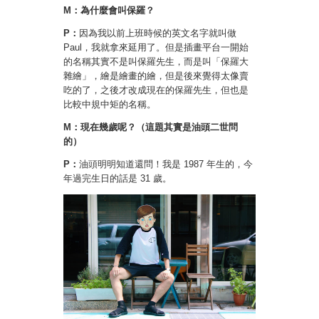
M：為什麼會叫保羅？
P：
因為我以前上班時候的英文名字就叫做
Paul，我就拿來延用了。但是插畫平台一開始
的名稱其實不是叫保羅先生，而是叫「保羅大
雜繪」，繪是繪畫的繪，但是後來覺得太像賣
吃的了，之後才改成現在的保羅先生，但也是
比較中規中矩的名稱。
M：現在幾歲呢？（這題其實是油頭二世問
的）
P：
油頭明明知道還問！我是 1987 年生的，今
年過完生日的話是 31 歲。