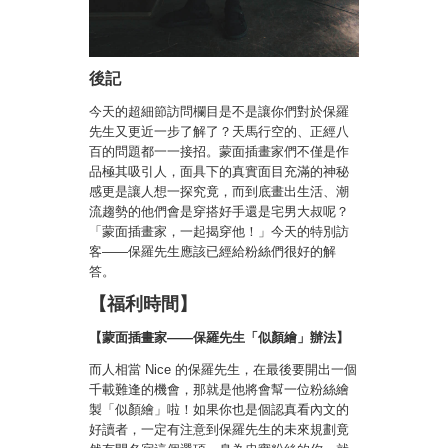
後記
今天的超細節訪問欄目是不是讓你們對於保羅
先生又更近一步了解了？天馬行空的、正經八
百的問題都一一接招。蒙面插畫家們不僅是作
品極其吸引人，面具下的真實面目充滿的神秘
感更是讓人想一探究竟，而到底畫出生活、潮
流趨勢的他們會是穿搭好手還是宅男大叔呢？
「蒙面插畫家，一起揭穿他！」今天的特別訪
客——保羅先生應該已經給粉絲們很好的解
答。
【
福利時間
】
【蒙面插畫家——保羅先生「似顏繪」辦法】
而人相當 Nice 的保羅先生，在最後要開出一個
千載難逢的機會，那就是他將會幫一位粉絲繪
製「似顏繪」啦！如果你也是個認真看內文的
好讀者，一定有注意到保羅先生的未來規劃竟