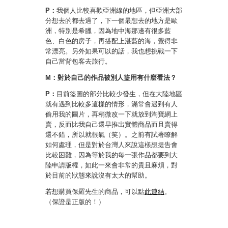
P：
我個人比較喜歡亞洲線的地區，但亞洲大部
分想去的都去過了，下一個最想去的地方是歐
洲，特別是希臘，因為地中海那邊有很多藍
色、白色的房子，再搭配上湛藍的海，覺得非
常漂亮。另外如果可以的話，我也想挑戰一下
自己當背包客去旅行。
M：對於自己的作品被別人盜用有什麼看法？
P：
目前盜圖的部分比較少發生，但在大陸地區
就有遇到比較多這樣的情形，滿常會遇到有人
偷用我的圖片，再稍微改一下就放到淘寶網上
賣，反而比我自己還早推出實體商品而且賣得
還不錯，所以就很氣（笑）。之前有試著瞭解
如何處理，但是對於台灣人來說這樣想提告會
比較困難，因為等於我的每一張作品都要到大
陸申請版權，如此一來會非常的貴且麻煩，對
於目前的狀態來說沒有太大的幫助。
若想購買保羅先生的商品，可以點
此連結
。
（保證是正版的！）