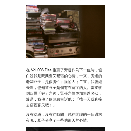
在
Vol.008 Dita
推薦了旁邊作為下一位時，坦
白說我是既興奮又緊張的心情，一來，旁邊的
老闆豆子，是個脾性古怪的人；二來，我曾經
去過，也知道豆子是個有在寫字的人。當接收
到回覆「好」之後，緊張之情更加無以名狀，
於是，我傳了個訊息告訴他：「找一天我直接
去店裡聊天吧！」
沒有訪綱，沒有約時間，純粹閒聊的一個週末
夜晚，豆子分享了一些他那天的心情。