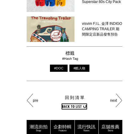
Superstar 80s City Pack
visvim F.I.L. 金澤 INDIGO
CAMPING TRAILER 期
間限定店新品發售預告
標籤
#Hash Tag
#DOC
#酷人物
回到清單
pre
next
潮流街拍
企劃特輯
流行快訊
店舖推薦
Snap
Feature
News
Store