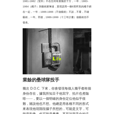
1981-1982（室外）不在任何有屋簷的下方，一年；1983-
1984（繩子）與藝術家琳達．莫塔諾用一條8英呎長的繩子綁
在一起，一年；1986-1986（不做藝術）不談，不看，不碰
藝術，一年。而後，1986-1999（十三年計畫）做藝術但不
發表。
業餘的壘球隊投手
幾次 D.O.C. 下來，你會發現每個人幾乎都有個
身份存在，據我所知豆子他寫字、拍片也煮咖
啡⋯⋯，要以一個明確的身份定位他似乎很
難，雖說他也不想。他總是用各種不同的形式
來表現他現階段腦子所想的，可能是文字，可
能是影像，也可能是畫畫，甚至說我手中的這