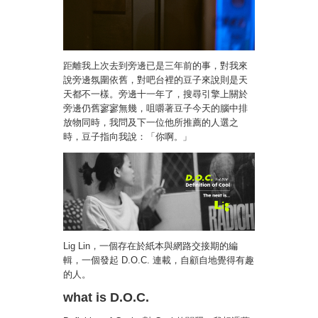
距離我上次去到旁邊已是三年前的事，對我來
說旁邊氛圍依舊，對吧台裡的豆子來說則是天
天都不一樣。旁邊十一年了，搜尋引擎上關於
旁邊仍舊寥寥無幾，咀嚼著豆子今天的腦中排
放物同時，我問及下一位他所推薦的人選之
時，豆子指向我說：「你啊
」
。
Lig Lin，一個存在於紙本與網路交接期的編
輯，一個發起 D.O.C. 連載，自顧自地覺得有趣
的人。
what is D.O.C.