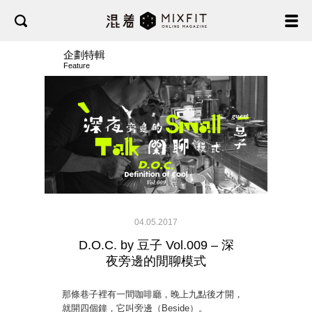
企劃特輯
Feature
04.05.2017
D.O.C. by 豆子 Vol.009 – 深
夜旁邊的閒聊模式
那條巷子裡有一間咖啡廳，晚上九點後才開，
就開四個鐘，它叫旁邊（Beside）。