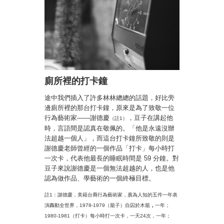
廁所裡的打卡鐘
途中我們插入了許多林林總總的話題，好比旁
邊廁所裡的那台打卡鐘，原來是為了致敬一位
行為藝術家——謝德慶
，豆子在講起他
（註1）
時，言語間是認真在敬佩的。「他是永遠沒辦
法超越一個人」，而這台打卡鐘所致敬的則是
謝德慶老師曾經的一個作品「打卡」每小時打
一次卡，代表他最長的睡眠時間是 59 分鐘。對
豆子來說謝德慶是一個無法超越的人，也是他
認為做作品、學藝術的一個終極目標。
註1：謝德慶，美籍台裔行為藝術家，廣為人知的五件一年表
演轟動全世界，1978-1979（籠子）自囚於木籠
，
一年；
1980-1981（打卡）每小時打一次卡，一天24次，一年；