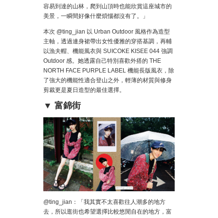
容易到達的山林，爬到山頂時也能欣賞這座城市的
美景，一瞬間好像什麼煩惱都沒有了。」
本次 @ting_jian 以 Urban Outdoor 風格作為造型
主軸，透過連身裙帶出女性優雅的穿搭基調，再輔
以漁夫帽、機能風衣與 SUICOKE KISEE 044 強調
Outdoor 感。她透露自己特別喜歡外搭的 THE
NORTH FACE PURPLE LABEL 機能長版風衣，除
了強大的機能性適合登山之外，輕薄的材質與修身
剪裁更是夏日造型的最佳選擇。
▼ 富錦街
@ting_jian：「我其實不太喜歡往人潮多的地方
去，所以逛街也希望選擇比較悠閒自在的地方，富