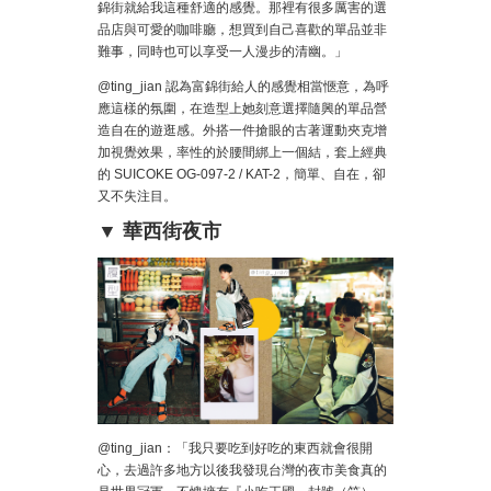
錦街就給我這種舒適的感覺。那裡有很多厲害的選
品店與可愛的咖啡廳，想買到自己喜歡的單品並非
難事，同時也可以享受一人漫步的清幽。」
@ting_jian 認為富錦街給人的感覺相當愜意，為呼
應這樣的氛圍，在造型上她刻意選擇隨興的單品營
造自在的遊逛感。外搭一件搶眼的古著運動夾克增
加視覺效果，率性的於腰間綁上一個結，套上經典
的 SUICOKE OG-097-2 / KAT-2，簡單、自在，卻
又不失注目。
▼ 華西街夜市
@ting_jian：「我只要吃到好吃的東西就會很開
心，去過許多地方以後我發現台灣的夜市美食真的