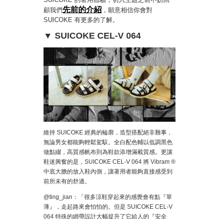
先前
的介紹
顧我們
，願意相信你會對
SUICOKE 有更多的了解。
▼ SUICOKE CEL-V 064
維持 SUICOKE 經典的輪廓，造型搭配絕非難事，
無論男女都能夠輕鬆駕馭。全白配色輔以低調黑色
做點綴，高質感帆布則為鞋款添增滿載質感。更讓
鞋迷興奮的是，SUICOKE CEL-V 064 將 Vibram ®
中底大膽的放入鞋內側，讓著用者能夠直接感受到
前所未有的舒適。
@ting_jian：「很多涼鞋穿起來的感覺會有點『單
薄』，走起路來會怕怕的。但是 SUICOKE CEL-V
064 特殊的綁帶設計大幅提升了它給人的『安全