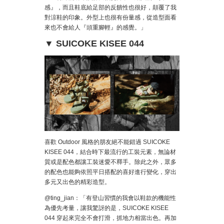
感』，而且鞋底給足部的反饋性也很好，顛覆了我
對涼鞋的印象。外型上也很有份量感，從造型面看
來也不會給人『頭重腳輕』的感覺。」
▼ SUICOKE KISEE 044
喜歡 Outdoor 風格的朋友絕不能錯過 SUICOKE
KISEE 044，結合時下最流行的工裝元素，無論材
質或是配色都讓工裝迷愛不釋手。除此之外，眾多
的配色也能夠依照平日搭配的喜好進行變化，穿出
多元又出色的精彩造型。
@ting_jian：「有登山習慣的我會以鞋款的機能性
為優先考量，讓我驚訝的是，SUICOKE KISEE
044 穿起來完全不會打滑，抓地力相當出色。再加