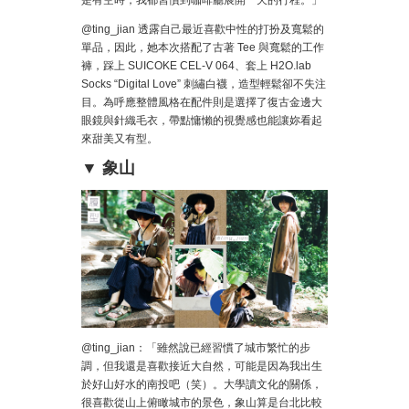
@ting_jian 透露自己最近喜歡中性的打扮及寬鬆的
單品，因此，她本次搭配了古著 Tee 與寬鬆的工作
褲，踩上 SUICOKE CEL-V 064、套上 H2O.lab
Socks “Digital Love” 刺繡白襪，造型輕鬆卻不失注
目。為呼應整體風格在配件則是選擇了復古金邊大
眼鏡與針織毛衣，帶點慵懶的視覺感也能讓妳看起
來甜美又有型。
▼ 象山
@ting_jian：「雖然說已經習慣了城市繁忙的步
調，但我還是喜歡接近大自然，可能是因為我出生
於好山好水的南投吧（笑）。大學讀文化的關係，
很喜歡從山上俯瞰城市的景色，象山算是台北比較