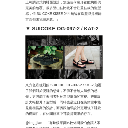
上可調節式的鞋面設計，無論任何腳形都能夠提供
完美的包覆。很多登山鞋比較不會注重鞋款的造型
感，但 SUICOKE KISEE 044 無論在造型或是機能
方面都讓我很滿意。」
▼ SUICOKE OG-097-2 / KAT-2
東方色彩強烈的 SUICOKE OG-097-2 / KAT-2 顛覆
了我們對於便鞋的想像，不但不會給人隨便的感
覺，更強調了著用者對於造型細節的重視。夾腳設
計大幅提升了造型感，同時也是近日在街頭當中能
見度相當高的設計，而腳跟扣帶設計更增強了鞋款
的穩固性，在休閒鞋當中可說是亮眼的存在。
@ting_jian：「有時候穿得比較休閒很怕會讓人家