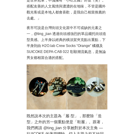
是世界冠軍，不愧擁有『小吃王國』封號（笑）。
搭配友善的人文風情與濃濃的在地味，不管是國外
觀光客或是本地人都會喜歡，是我自己相當推薦的
去處。」
夜市可說是台灣街頭文化當中不可或缺的元素之
一，@ting_jian 透過街頭感強烈的單品襯托街頭造
型美感。上半身以經典的橫須賀夾克點出重點，下
半身則由 H2O.lab Crew Socks “Orange” 橘襪及
SUICOKE DEPA-CAB 022 彰顯潮流氣息，是無論
男女都相當合適的搭配。
既然說本次的主題為「履·型」，那麼除「造
型」之外的另一個重點便是「鞋履」。跟著，
我們將請 @ting_jian 分享她對於本次主角 —
SUICOKE 的著用體驗，切入主題之前不妨回