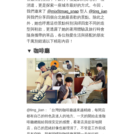
消遣，更是探索一座城市最好的方式。今回，
我們邀來了
@mixfitmag_snap
型人
@ting_jian
與我們分享四個台北她最喜歡的景點。除此之
外，她也呼應這些景點特別演繹四套不同的造
型與鞋款，更透露了她的著用體驗及旅行時會
隨身攜帶的單品，各位熱愛生活與搭配的朋友
千萬別錯過以下精彩內容！
▼ 咖啡廳
@ting_jian：「台灣的咖啡廳越來越精緻，每間店
都有自己的特色及迷人的地方。一天的開始走進咖
啡廳總能給我很安定的感覺，看著店員從容地開
店，自己的思緒好像也被理清了。不管是工作前或
是有空時，我都習慣到咖啡廳展開一天的行程。」