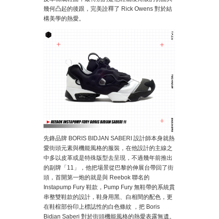
幾何凸起的後跟，完美詮釋了 Rick Owens 對於結
構美學的熱愛。
先鋒品牌 BORIS BIDJAN SABERI 設計師本身就熱
愛街頭元素與機能風格的服裝，在他設計的主線之
中多以皮革或是特殊版型去呈現，不過幾年前推出
的副牌「11」，他把場景從巴黎的伸展台帶回了街
頭，首開第一炮的就是與 Reebok 聯名的
Instapump Fury 鞋款，Pump Fury 無鞋帶的系統貫
串整雙鞋款的設計，鞋身用黑、白相間的配色，更
在鞋楦部份印上標誌性的白色條紋 ，把 Boris
Bidjan Saberi 對於街頭機能風格的熱愛表露無遺。