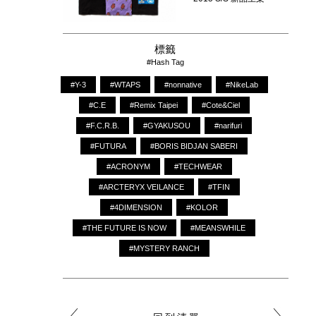
標籤
#Hash Tag
#Y-3
#WTAPS
#nonnative
#NikeLab
#C.E
#Remix Taipei
#Cote&Ciel
#F.C.R.B.
#GYAKUSOU
#narifuri
#FUTURA
#BORIS BIDJAN SABERI
#ACRONYM
#TECHWEAR
#ARCTERYX VEILANCE
#TFIN
#4DIMENSION
#KOLOR
#THE FUTURE IS NOW
#MEANSWHILE
#MYSTERY RANCH