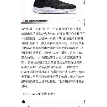
這雙鞋是由 Nike HTM 三巨頭首度帶入世人面前，
前所未見的襪套結合 Flyknit 鞋面在鞋迷心中投下了
一個震撼彈，之後每一次的 HTM 配色版本都被鞋
迷瘋狂地炒作，讓人看得到卻買不到，直到這幾個
月因為市售版本推出才讓炒作的熱潮稍稍停歇，不
過回到設計層面，我們可以從中看到，只有 HTM
三人的能力，才有辦法研發出如此創新瘋狂的球
鞋， 實驗性的襪套設計是源自於足球鞋保護腳踝，
卻讓人活動不受筒高限制的設計，一體成型的
Flyknit 鞋面更讓此鞋的包覆性與舒適度達到一個完
美平衡，更不用說他優雅俐落的輪廓，讓人們在一
般時裝的穿著上也可以搭配，可謂機能時裝球鞋的
典範。
《 TECHWEAR 面料解析》