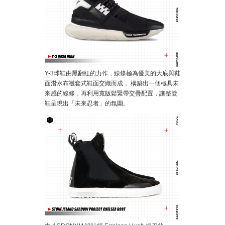
Y-3球鞋由黑翻紅的力作，線條極為優美的大底與鞋
面潛水布襪套式鞋面交織而成， 構築出一個極具未
來感的線條，再利用寬版鬆緊帶交疊配置，讓整雙
鞋呈現出「未來忍者」的氛圍。