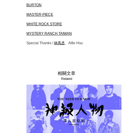
BURTON
MASTER-PIECE
WHITE ROCK STORE
MYSTERY RANCH TAIWAN
Special Thanks /
林禹丞
、Alfie Hsu
相關文章
Related