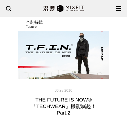
企劃特輯
Feature
06.28.2016
THE FUTURE IS NOW®
「TECHWEAR」機能崛起！
Part.2