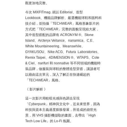
觀更加地完整。
今次 MIXFITmag. 就以 Editorial、造型
Lookbook、機能品牌解析、嚴選機能球鞋和面料科
技介紹，並拍攝「TECHWEAR」風格形象影片的
方式把「TECHWEAR」完整的面貌呈現給大家，
其中造型搭配的品牌有 ACRONYM ®、Stone
Island、Arcteryx Veilance、nanamica、C.E、
White Mountaineering、Meanswhile、
GYAKUSOU、Nike ACG、Futura Laboratories、
Remix Taipei、4DIMENSION ®、WTAPS、Cote
& Ciel、narifuri 和 nonnative 等不同領域的機能時
裝品牌，做服裝與球鞋的整體造型穿搭，讓讀者可
以藉由這次單元，深入了解正在快速崛起的
「TECHWEAR」風格。
《 影片解析 》
這一次影片用較暗光感與色調去呈現
「Cyberpunk」精神與文化中，近未來世界，因為
科技與資本主義過度膨脹發展，所造成的崩世光
景，用 VHS 攝影機擷取的畫面，去帶出「High
Tech Low Life」的 Lo-Fi 氛圍。