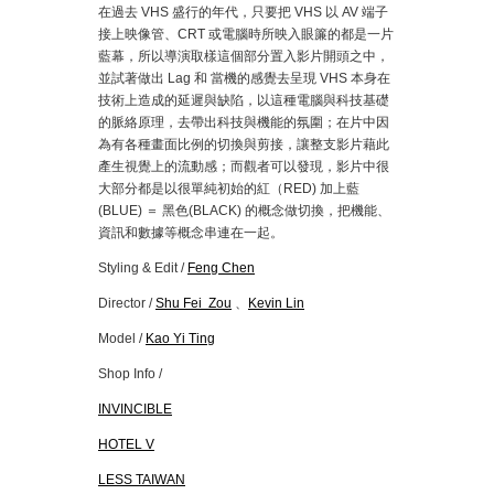
在過去 VHS 盛行的年代，只要把 VHS 以 AV 端子
接上映像管、CRT 或電腦時所映入眼簾的都是一片
藍幕，所以導演取樣這個部分置入影片開頭之中，
並試著做出 Lag 和 當機的感覺去呈現 VHS 本身在
技術上造成的延遲與缺陷，以這種電腦與科技基礎
的脈絡原理，去帶出科技與機能的氛圍；在片中因
為有各種畫面比例的切換與剪接，讓整支影片藉此
產生視覺上的流動感；而觀者可以發現，影片中很
大部分都是以很單純初始的紅（RED) 加上藍
(BLUE) ＝ 黑色(BLACK) 的概念做切換，把機能、
資訊和數據等概念串連在一起。
Styling & Edit /
Feng Chen
Director /
Shu Fei Zou
、
Kevin Lin
Model /
Kao Yi Ting
Shop Info /
INVINCIBLE
HOTEL V
LESS TAIWAN