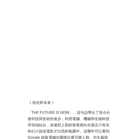
《 現在即未來 》
「THE FUTURE IS NOW」，這句話帶出了現今社
會科技與技術的進步，利用電腦、機械和生物科技
等領域結合，加速把人類的發展推向在過去只有在
科幻小說或電影才出現的氛圍中。這幾年可以看到
Google 超級電腦在圍棋比賽完勝人類、仿生義肢