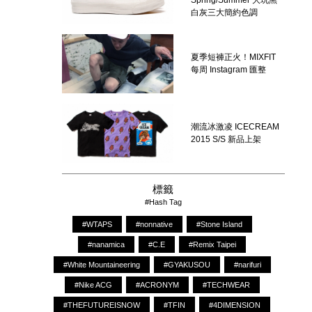
Spring/Summer 大玩黑
白灰三大簡約色調
夏季短褲正火！MIXFIT
每周 Instagram 匯整
潮流冰激凌 ICECREAM
2015 S/S 新品上架
標籤
#Hash Tag
#WTAPS
#nonnative
#Stone Island
#nanamica
#C.E
#Remix Taipei
#White Mountaineering
#GYAKUSOU
#narifuri
#Nike ACG
#ACRONYM
#TECHWEAR
#THEFUTUREISNOW
#TFIN
#4DIMENSION