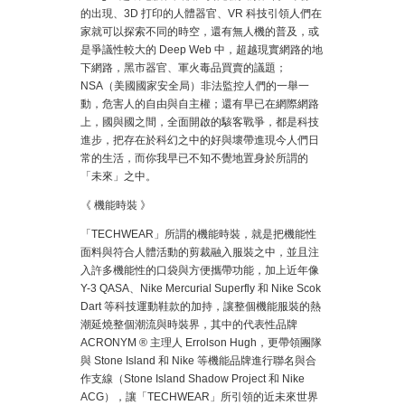
的出現、3D 打印的人體器官、VR 科技引領人們在
家就可以探索不同的時空，還有無人機的普及，或
是爭議性較大的 Deep Web 中，超越現實網路的地
下網路，黑市器官、軍火毒品買賣的議題；
NSA（美國國家安全局）非法監控人們的一舉一
動，危害人的自由與自主權；還有早已在網際網路
上，國與國之間，全面開啟的駭客戰爭，都是科技
進步，把存在於科幻之中的好與壞帶進現今人們日
常的生活，而你我早已不知不覺地置身於所謂的
「未來」之中。
《 機能時裝 》
「TECHWEAR」所謂的機能時裝，就是把機能性
面料與符合人體活動的剪裁融入服裝之中，並且注
入許多機能性的口袋與方便攜帶功能，加上近年像
Y-3 QASA、Nike Mercurial Superfly 和 Nike Scok
Dart 等科技運動鞋款的加持，讓整個機能服裝的熱
潮延燒整個潮流與時裝界，其中的代表性品牌
ACRONYM ® 主理人 Errolson Hugh，更帶領團隊
與 Stone Island 和 Nike 等機能品牌進行聯名與合
作支線（Stone Island Shadow Project 和 Nike
ACG），讓「TECHWEAR」所引領的近未來世界