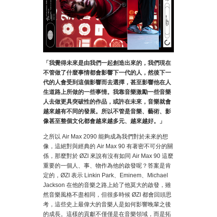
「我覺得未來是由我們一起創造出來的，我們現在
不管做了什麼事情都會影響下一代的人，然後下一
代的人會受到這個影響而去選擇，甚至影響他在人
生道路上所做的一些事情。我靠音樂激勵一些音樂
人去做更具突破性的作品，或許在未來，音樂就會
越來越有不同的發展。所以不管是音樂、藝術、影
像甚至整個文化都會越來越多元、越來越好。」
之所以 Air Max 2090 能夠成為我們對於未來的想
像，這絕對與經典的 Air Max 90 有著密不可分的關
係，那麼對於 ØZI 來說有沒有如同 Air Max 90 這麼
重要的一個人、事、物作為他的啟發呢？答案是肯
定的，ØZI 表示 Linkin Park、Eminem、Michael
Jackson 在他的音樂之路上給了他莫大的啟發，雖
然音樂風格不盡相同，但很多時候 ØZI 都會回頭思
考，這些史上最偉大的音樂人是如何影響晚輩之後
的成長。這樣的貢獻不僅僅是在音樂領域，而是拓