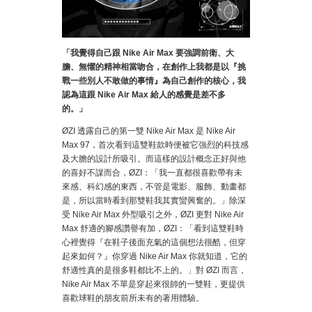
「我覺得自己跟 Nike Air Max 要強調前衛、大
膽、無懼的精神相當吻合，在創作上我都是以『挑
戰一些別人不敢做的事情』為自己創作的核心，我
認為這跟 Nike Air Max 給人的感覺是差不多
的。」
ØZI 透露自己的第一雙 Nike Air Max 是 Nike Air
Max 97，首次看到這雙鞋款時便被它強烈的科技感
及大膽的設計所吸引。而這樣的設計概念正好與他
的喜好不謀而合，ØZI：「我一直都很喜歡帶有未
來感、科幻感的東西，不管是電影、服飾、動畫都
是，所以當時看到那雙鞋我其實蠻興奮的。」除深
受 Nike Air Max 外型吸引之外，ØZI 更對 Nike Air
Max 舒適的腳感讚譽有加，ØZI：「看到這雙鞋時
心裡覺得『在鞋子後面充氣的這個想法很酷，但穿
起來如何？』你穿過 Nike Air Max 你就知道，它的
舒適性真的是很多鞋都比不上的。」對 ØZI 而言，
Nike Air Max 不單是穿起來很帥的一雙鞋，更提供
喜歡球鞋的朋友前所未有的著用體驗。