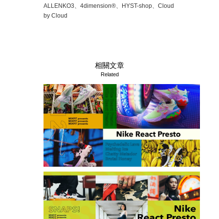
ALLENKO3、4dimension®、HYST-shop、Cloud
by Cloud
相關文章
Related