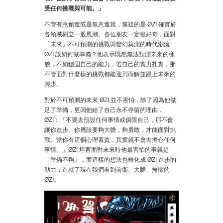
受任何挑戰與可能。」
不管有意創造或是無意造就，無疑的是 ØZI 確實於
各領域樹立一股風潮。各位朋友一定很好奇，面對
「未來」不可預測的挑戰與變幻莫測的時代潮流
ØZI 該如何做準備？他表示既然無法預測未來的樣
貌，不如穩固自己的能力，若自己的實力扎實，那
不管面對什麼樣的挑戰都能迎刃而解並跟上未來的
腳步。
對於不可預測的未來 ØZI 並不害怕，除了因為他做
足了準備，更因他給了自己永不停留的理由，
ØZI：「不要去預設任何事情或侷限自己，那不會
讓你進步。你應該要夠大膽，夠勇敢，才能面對挑
戰。當你有這個心理素質，其實就不會去擔心任何
事情。」ØZI 坦言面對未來時他最害怕的事就是
「準備不夠」，而這樣的想法也轉化成 ØZI 進步的
動力，造就了現在我們看到前衛、大膽、無懼的
ØZI。