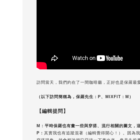
訪問當天，我們約在了一間咖啡廳，正好也是保羅最
（以下訪問簡稱為，保羅先生：P、
MIXFIT：M
）
【編輯提問】
M：平時保羅也有畫一些與穿搭、流行相關的圖文，
P：
其實我也有追蹤混著（編輯覺得開心！）。因為