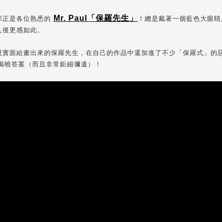
Mr. Paul「保羅先生」
那正是各位熟悉的
！總是戴著一個藍色大眼睛
人後更感如此。
現實面給畫出來的保羅先生，在自己的作品中還加進了不少「保羅式」的
大家揭曉答案（而且非常鉅細彌遺）！