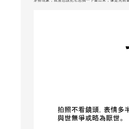
穿搭現象，就會想說把它惡搞一下畫出來，像是先前