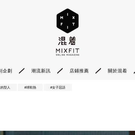
別企劃
潮流新訊
店鋪推薦
關於混着
裡的型人
#球鞋熱
#女子惡語