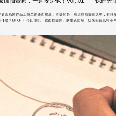
蒙面插畫家，一起揭穿他！Vol. 01——保羅先
作者因為將作品上傳至網路而爆紅，奇妙的是，在這些插畫家之中，有許
什麼？MIXFIT 今回便以「蒙面插畫家」的主題出發，找來四位風格