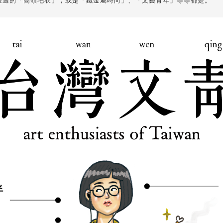
畫過的「高領毛衣」，或是「鐵金屬時尚」、「文藝青年」等等都是。