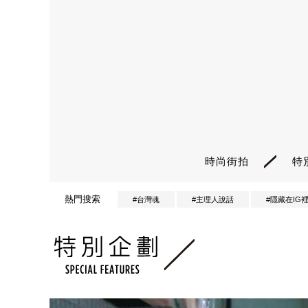
時尚街拍
特
熱門搜索
#台灣魂
#主理人說話
#隱藏在IG