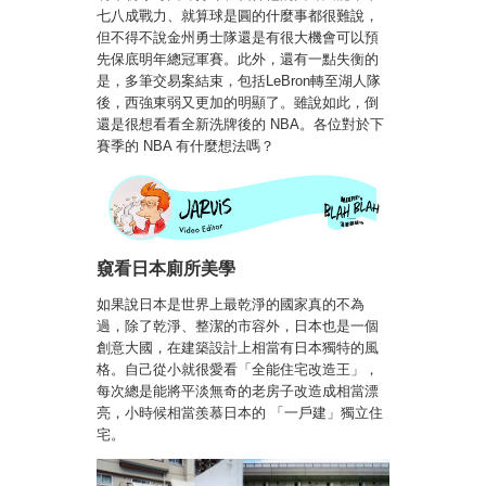
七八成戰力、就算球是圓的什麼事都很難說，
但不得不說金州勇士隊還是有很大機會可以預
先保底明年總冠軍賽。此外，還有一點失衡的
是，多筆交易案結束，包括LeBron轉至湖人隊
後，西強東弱又更加的明顯了。雖說如此，倒
還是很想看看全新洗牌後的 NBA。各位對於下
賽季的 NBA 有什麼想法嗎？
窺看日本廁所美學
如果說日本是世界上最乾淨的國家真的不為
過，除了乾淨、整潔的市容外，日本也是一個
創意大國，在建築設計上相當有日本獨特的風
格。自己從小就很愛看「全能住宅改造王」，
每次總是能將平淡無奇的老房子改造成相當漂
亮，小時候相當羨慕日本的 「一戶建」獨立住
宅。