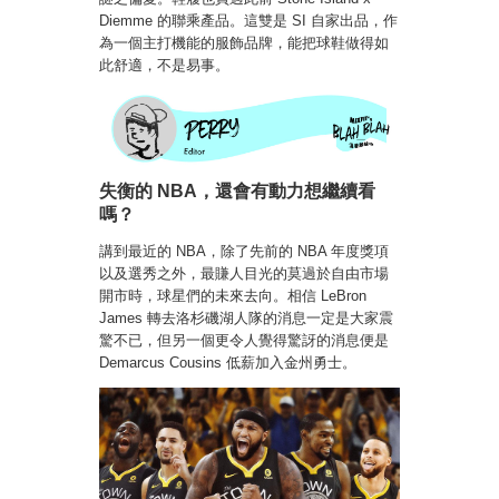
Diemme 的聯乘產品。這雙是 SI 自家出品，作
為一個主打機能的服飾品牌，能把球鞋做得如
此舒適，不是易事。
失衡的 NBA，還會有動力想繼續看
嗎？
講到最近的 NBA，除了先前的 NBA 年度獎項
以及選秀之外，最賺人目光的莫過於自由市場
開市時，球星們的未來去向。相信 LeBron
James 轉去洛杉磯湖人隊的消息一定是大家震
驚不已，但另一個更令人覺得驚訝的消息便是
Demarcus Cousins 低薪加入金州勇士。