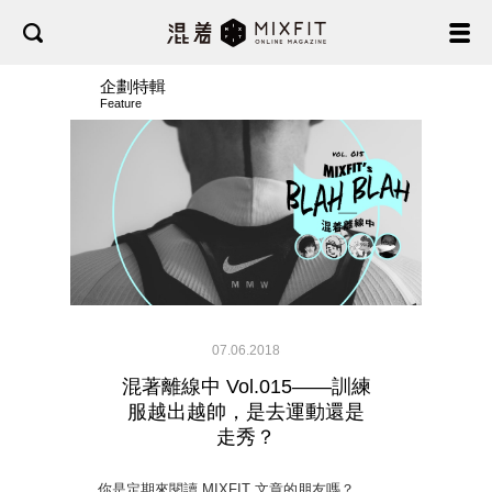
企劃特輯
Feature
07.06.2018
混著離線中 Vol.015——訓練
服越出越帥，是去運動還是
走秀？
你是定期來閱讀 MIXFIT 文章的朋友嗎？