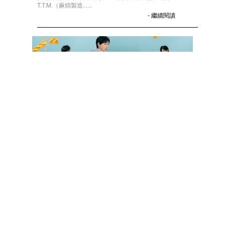
T.T.M.（麻煩製造......
- 繼續閱讀
12.08.2020
「經典」不敗！可樂果 50 週年限定
歡樂驚喜包不僅好吃更是你的穿搭
好夥伴
有人說「潮流」不能吃，也有人說「潮流」是一個趨勢，
隨波逐流、十年河東十年河西，今朝推上神壇的品牌或神
物都有可能在明天被取代，而這也正是「潮流」與「經
典」的不同之......
- 繼續閱讀