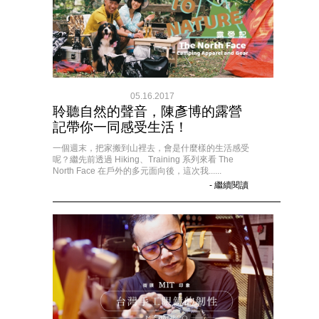
05.16.2017
聆聽自然的聲音，陳彥博的露營
記帶你一同感受生活！
一個週末，把家搬到山裡去，會是什麼樣的生活感受
呢？繼先前透過 Hiking、Training 系列來看 The
North Face 在戶外的多元面向後，這次我......
- 繼續閱讀