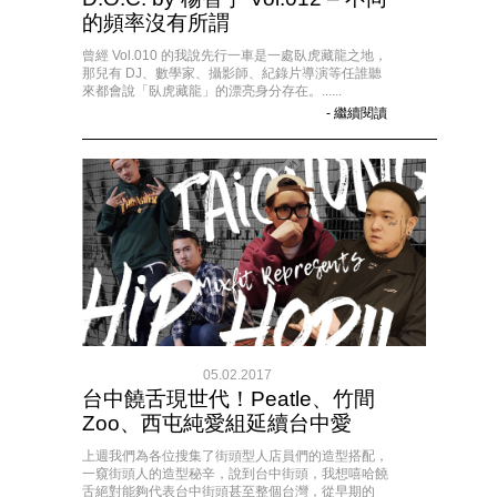
的頻率沒有所謂
曾經 Vol.010 的我說先行一車是一處臥虎藏龍之地，
那兒有 DJ、數學家、攝影師、紀錄片導演等任誰聽
來都會說「臥虎藏龍」的漂亮身分存在。......
- 繼續閱讀
05.02.2017
台中饒舌現世代！Peatle、竹間
Zoo、西屯純愛組延續台中愛
上週我們為各位搜集了街頭型人店員們的造型搭配，
一窺街頭人的造型秘辛，說到台中街頭，我想嘻哈饒
舌絕對能夠代表台中街頭甚至整個台灣，從早期的