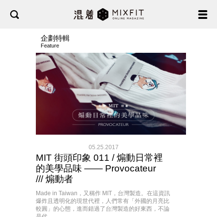
企劃特輯
Feature
05.25.2017
MIT 街頭印象 011 / 煽動日常裡
的美學品味 —— Provocateur
/// 煽動者
Made in Taiwan，又稱作 MIT，台灣製造。在這資訊
爆炸且透明化的現世代裡，人們常有「外國的月亮比
較圓」的心態，進而錯過了台灣製造的好東西，不論
是代......