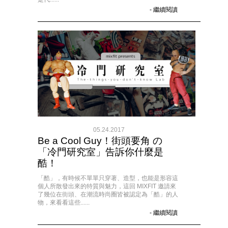
- 繼續閱讀
05.24.2017
Be a Cool Guy！街頭要角 の
「冷門研究室」告訴你什麼是
酷！
「酷」，有時候不單單只穿著、造型，也能是形容這
個人所散發出來的特質與魅力，這回 MIXFIT 邀請來
了幾位在街頭、在潮流時尚圈皆被認定為「酷」的人
物，來看看這些......
- 繼續閱讀