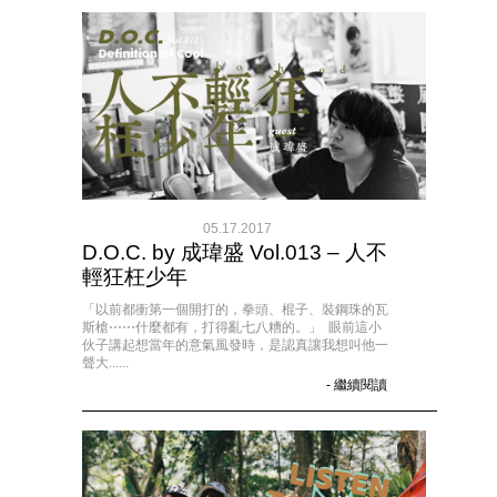
05.17.2017
D.O.C. by 成瑋盛 Vol.013 – 人不
輕狂枉少年
「以前都衝第一個開打的，拳頭、棍子、裝鋼珠的瓦
斯槍⋯⋯什麼都有，打得亂七八糟的。」 眼前這小
伙子講起想當年的意氣風發時，是認真讓我想叫他一
聲大......
- 繼續閱讀