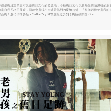
不僅是街牌重鎮更可說是街頭文化的發源地，各種街頭文化以及熱愛街頭風格的朋
但是自我風格的展現，同時也是現在全球最熱門的潮流趨勢，「整個西街都是我的
街！解構街拍要領 x SelfieCity 城市濾鏡邀請知名街拍攝影師 Gra...