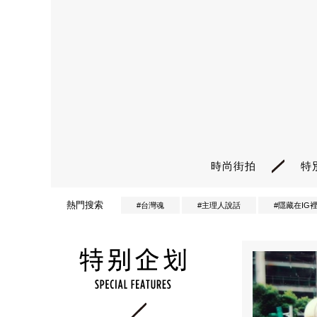
時尚街拍
特
熱門搜索
#台灣魂
#主理人說話
#隱藏在IG