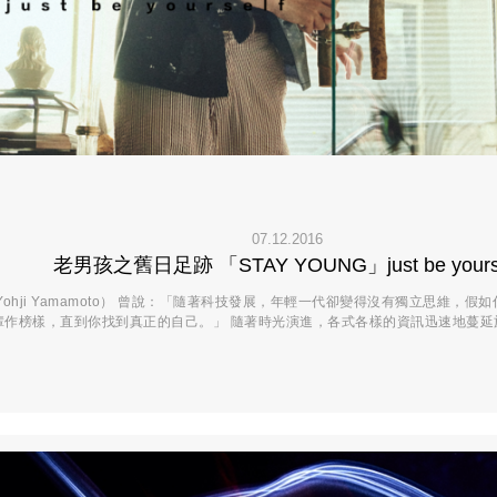
07.12.2016
老男孩之舊日足跡 「STAY YOUNG」just be yourse
Yohji Yamamoto） 曾說：「隨著科技發展，年輕一代卻變得沒有獨立思維，
輩作榜樣，直到你找到真正的自己。」 隨著時光演進，各式各樣的資訊迅速地蔓延