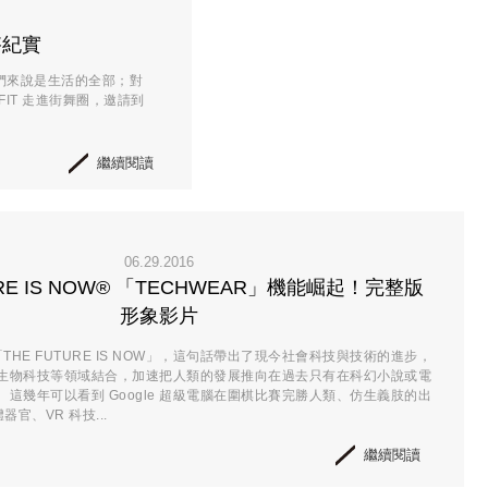
穿搭紀實
們來說是生活的全部；對
FIT 走進街舞圈，邀請到
繼續閱讀
06.29.2016
URE IS NOW® 「TECHWEAR」機能崛起！完整版
形象影片
「THE FUTURE IS NOW」，這句話帶出了現今社會科技與技術的進步，
生物科技等領域結合，加速把人類的發展推向在過去只有在科幻小說或電
這幾年可以看到 Google 超級電腦在圍棋比賽完勝人類、仿生義肢的出
器官、VR 科技...
繼續閱讀