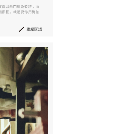
友都以西門町為發跡，而
攝影棚」就是要你用街拍
繼續閱讀