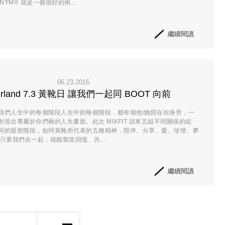
NYM® 就是一個很好的例...
繼續閱讀
06.23.2016
erland 7.3 黃靴日 讓我們一起同 BOOT 向前
我們人生中的每個階段人生中的每個階段，都有個他/她陪在你身旁，一
造出專屬於你們兩的人生畫面。此次 MIXFIT 請來五組不同關係的組
同的親密階段，如同黃靴所代表的五種精神，陪伴、分享、愛、珍惜、夢
只要我們在一起，就能製造回憶、共...
繼續閱讀