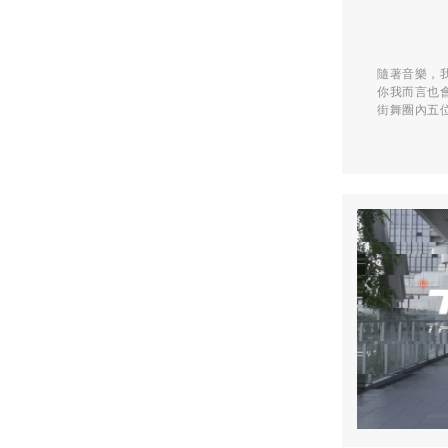
隨著音樂，
你我而言也會
街舞圈內五位