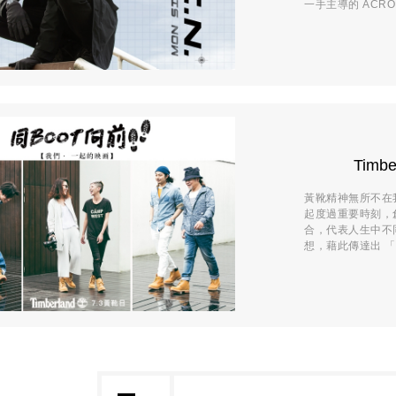
一手主導的 ACRO
Timb
黃靴精神無所不在
起度過重要時刻，創
合，代表人生中不
想，藉此傳達出 「