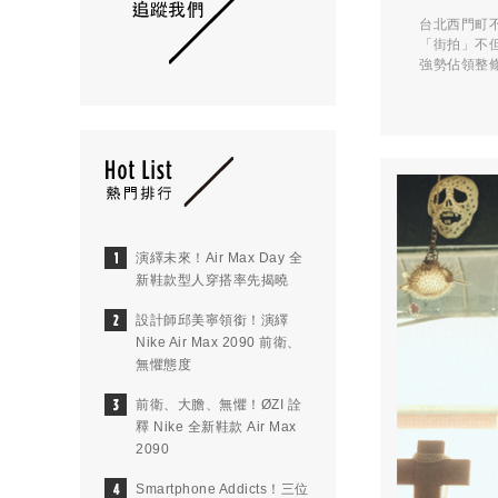
台北西門町
「街拍」不
強勢佔領整條西
演繹未來！Air Max Day 全
新鞋款型人穿搭率先揭曉
設計師邱美寧領銜！演繹
Nike Air Max 2090 前衛、
無懼態度
前衛、大膽、無懼！ØZI 詮
釋 Nike 全新鞋款 Air Max
2090
Smartphone Addicts！三位