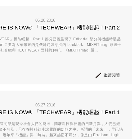
06.28.2016
URE IS NOW® 「TECHWEAR」機能崛起！Part.2
EAR」機能崛起！Part.1 部分已經呈現了 Editorial 部分與機能時裝品
t.2 要為大家帶來的是機能時裝穿搭的 Lookbok、MIXFITmag. 嚴選十
球鞋介紹與 TECHWEAR 面料的解析。《MIXFITmag. 嚴...
繼續閱讀
06.27.2016
URE IS NOW® 「TECHWEAR」機能崛起！Part.1
」這句話是現今社會人們的寫照，隨著科技與技術的日新月異，人們已經
遙不可及，只存在於科幻小說電影的幻想之中。所謂的「未來」，早已悄
近年來「機能」與「時裝」越來越密不可分，像是由 Errolson Hugh