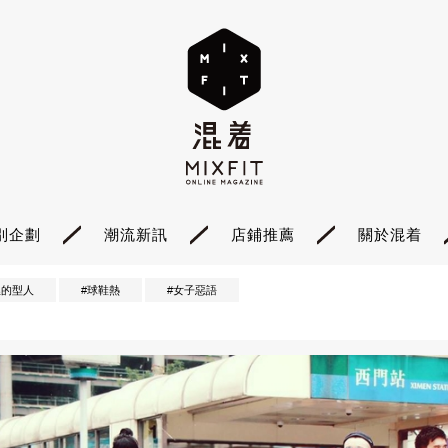
別企劃
潮流新訊
店鋪推薦
關於混着
裡的型人
#球鞋熱
#女子惡語