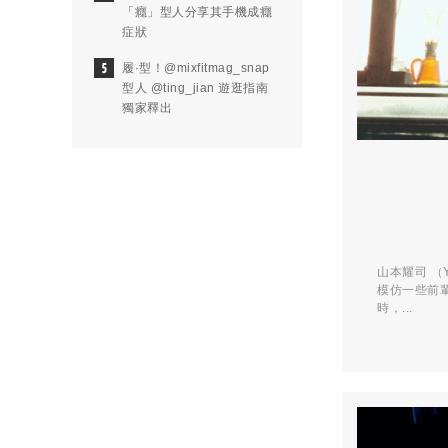
「癮」型人分享其手機成癮
症狀
履·型！@mixfitmag_snap
型人 @ting_jian 遊逛指南
獨家釋出
山本耀司 （
模仿一些前
時，...