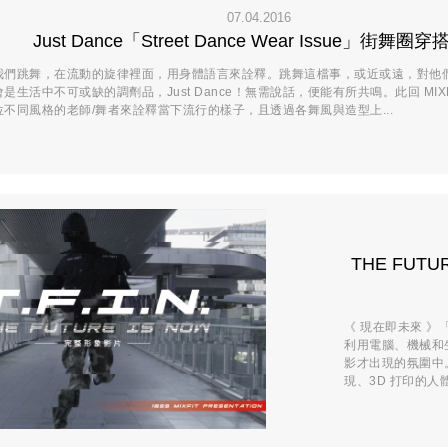
07.04.2016
Just Dance「Street Dance Wear Issue」街舞圈
我們跳舞，在流動的旋律裡面，用身體語言來詮釋。跳舞這檔事，或近或遠，對他
是生活中不可或缺的調劑品，Just Dance！無需說話，便能有所共鳴。此回 MIX
不同風格的老師/舞者來詮釋當下流行的樣子，且透過各舞風與造型上...
THE FUT
《 現在即未來 》
利用電腦、機械和
影才出現的氛圍中。
現、3D 打印的人體