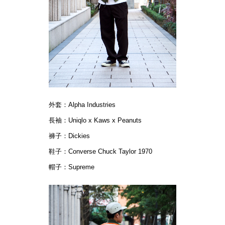
外套：Alpha Industries
長袖：Uniqlo x Kaws x Peanuts
褲子：Dickies
鞋子：Converse Chuck Taylor 1970
帽子：Supreme