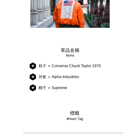
單品名稱
Items
鞋子
Converse Chuck Taylor 1970
外套
Alpha Industries
帽子
Supreme
標籤
#Hash Tag