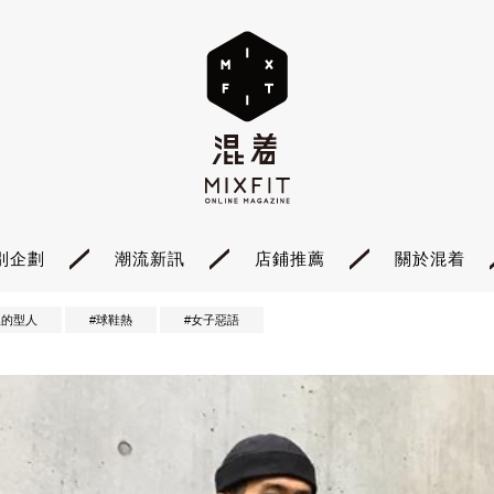
別企劃
潮流新訊
店鋪推薦
關於混着
裡的型人
#球鞋熱
#女子惡語