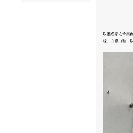
以無色彩之全黑
線、白襪白鞋，以