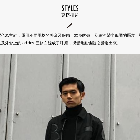
配色為主軸，運用不同風格的外套及服飾上本身的做工及細節帶出低調的層次，
及外套上的 adidas 三條白線成了呼應，視覺焦點也隨之營造出來。