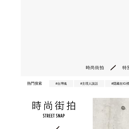
時尚街拍
特
熱門搜索
#台灣魂
#主理人說話
#隱藏在IG