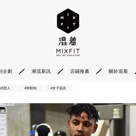
別企劃
潮流新訊
店鋪推薦
關於混着
裡的型人
#球鞋熱
#女子惡語