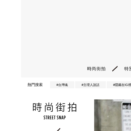
時尚街拍
特
熱門搜索
#台灣魂
#主理人說話
#隱藏在IG