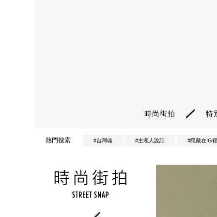
時尚街拍
特
熱門搜索
#台灣魂
#主理人說話
#隱藏在IG