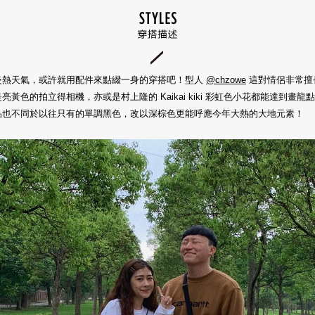
炎熱天氣，或許就用配件來點綴一身的穿搭吧！型人
@chzowe
這對情侶非常擅
亮黃色的拍立得相機，亦或是村上隆的 Kaikai kiki 彩虹色小花都能達到畫
品也不同於以往只有的單調黑色，改以深棕色更能呼應今年大熱的大地元素！