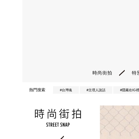
時尚街拍
特
熱門搜索
#台灣魂
#主理人說話
#隱藏在IG