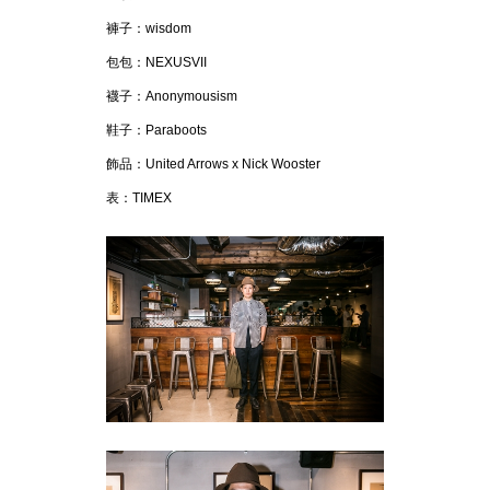
褲子：wisdom
包包：NEXUSVII
襪子：Anonymousism
鞋子：Paraboots
飾品：United Arrows x Nick Wooster
表：TIMEX