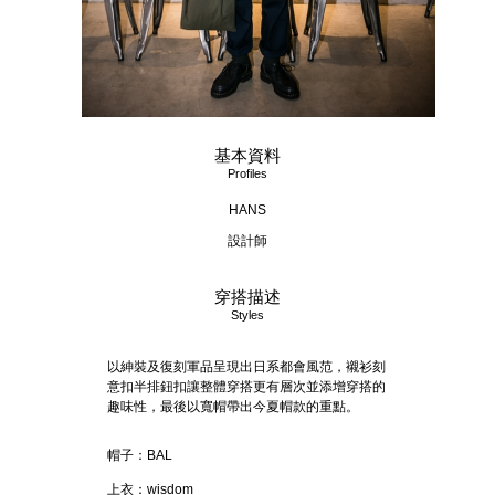
基本資料
Profiles
HANS
設計師
穿搭描述
Styles
以紳裝及復刻軍品呈現出日系都會風范，襯衫刻
意扣半排鈕扣讓整體穿搭更有層次並添增穿搭的
趣味性，最後以寬帽帶出今夏帽款的重點。
帽子：BAL
上衣：wisdom