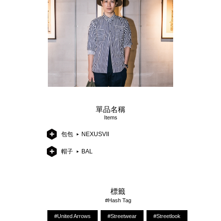
單品名稱
Items
包包
NEXUSVII
帽子
BAL
標籤
#Hash Tag
#United Arrows
#Streetwear
#Streetlook