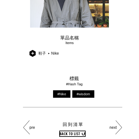
單品名稱
Items
鞋子
Nike
標籤
#Hash Tag
#Nike
#wisdom
回到清單
pre
next